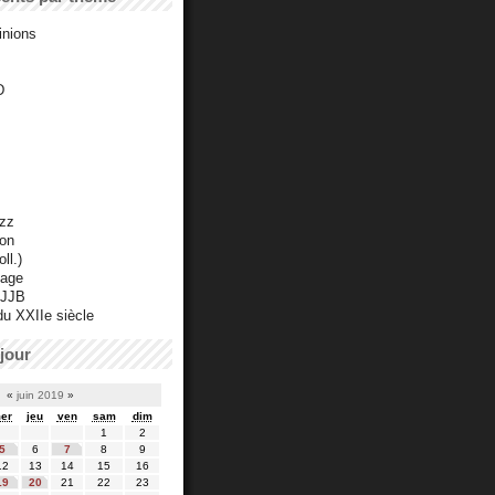
inions
D
azz
ton
ll.)
mage
 JJB
du XXIIe siècle
jour
«
juin 2019
»
er
jeu
ven
sam
dim
1
2
5
6
7
8
9
12
13
14
15
16
19
20
21
22
23