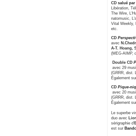
CD
salué par 
Libération, Té
The Wire, L'H
natomusic, L'a
Vital Weekly,
etc.
CD
Perspecti
avec
N.Chedm
A-T. Hoang, 
(MEG-AIMP, d
Double CD
P
avec 29 music
(GRRR, dist. L
Également su
CD
Pique-niq
avec 20 musi
(GRRR, dist. 
Également su
Le superbe vi
duo avec
Lion
sérigraphie d'
E
est sur
Band