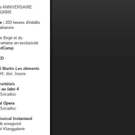
me ANNIVERSAIRE
s GRRR
e :
203 heures d'inédits
léatoire
e Birgé et du
ertains en exclusivité
ndCamp
CD
é
Martin
Les déments
 dist. Inouïe
nvité/e/s
 au labo 4
 Socadisc
l Opera
 Socadisc
sical Instantané
dit enregistré
el Klanggalerie