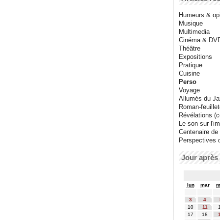
Humeurs & op
Musique
Multimedia
Cinéma & DV
Théâtre
Expositions
Pratique
Cuisine
Perso
Voyage
Allumés du J
Roman-feuille
Révélations (co
Le son sur l'i
Centenaire de
Perspectives 
Jour après 
lun
mar
m
3
4
10
11
17
18