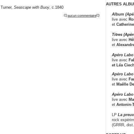
AUTRES ALBU
 Turner,
Seascape with Buoy
, c.1840
Album (Apé
aucun commentaire
live avec
Ro
et
Catherine
Titres (Apé
live avec
Hé
et
Alexandr
Apéro Labo
live avec
Fab
et
Léa Ciech
Apéro Labo 
live avec
Fa
et
Maëlle D
Apéro Labo
live avec
Ma
et
Antonin-T
LP
La preu
rock expérim
(GRRR, dist