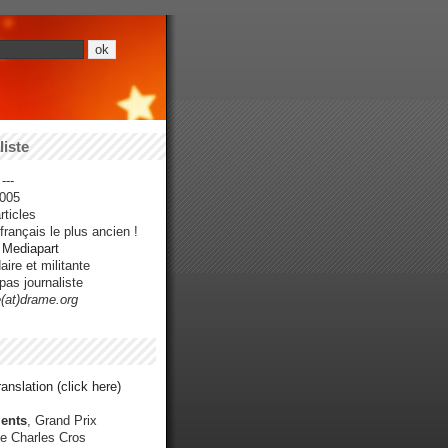
iste
---
005
ticles
rançais le plus ancien !
r Mediapart
ire et militante
pas journaliste
e(at)drame.org
anslation (click here)
ents
, Grand Prix
e Charles Cros