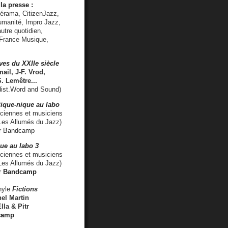
la presse :
lérama, CitizenJazz,
umanité, Impro Jazz,
utre quotidien,
 France Musique,
ves du XXIIe siècle
ail, J-F. Vrod,
S. Lemêtre
...
ist.Word and Sound)
ique-nique au labo
iennes et musiciens
es Allumés du Jazz)
r
Bandcamp
ue au labo 3
ciennes et musiciens
Les Allumés du Jazz)
r
Bandcamp
nyle
Fictions
el Martin
lla & Pitr
camp