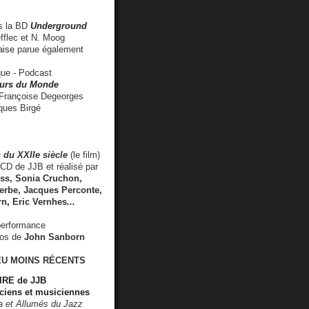
 la BD
Underground
fflec et N. Moog
aise
parue également
e - Podcast
rs du Monde
rançoise Degeorges
ues Birgé
 du XXIIe siècle
(le film)
CD de JJB et réalisé par
s, Sonia Cruchon,
rbe, Jacques Perconte,
rn
,
Eric Vernhes
...
performance
éos de
John Sanborn
EU MOINS RÉCENTS
RE de JJB
ciens et musiciennes
ra et Allumés du Jazz