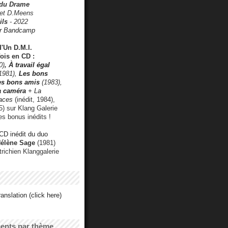
 du Drame
 et D.Meens
ils
- 2022
r Bandcamp
d'Un D.M.I.
fois en CD :
0)
,
À travail égal
1981),
Les bons
les bons amis
(1983),
a caméra
+ La
faces
(inédit, 1984),
) sur Klang Galerie
es bonus inédits !
CD inédit du duo
Hélène Sage
(1981)
utrichien Klanggalerie
anslation (click here)
cents par thème