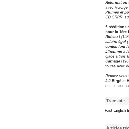
Reformation
avec F.Gorgé
Plumes et po
CD GRRR,
su
5 rééditions 
pour la 1ère 
Rideau !
(198
salaire égal
(
contes font 
L'homme à l
glace à trois 
Carnage
(1985
toutes avec d
Rendez-vous
J-J.Birgé et 
sur le label a
Translate
Fast English tr
Articles ré