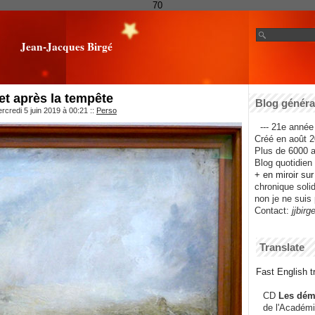
70
Jean-Jacques Birgé
et après la tempête
Blog général
rcredi 5 juin 2019 à 00:21
::
Perso
--- 21e année 
Créé en août 2
Plus de 6000 ar
Blog quotidien f
+ en miroir su
chronique solida
non je ne suis 
Contact:
jjbirg
Translate
Fast English tr
CD
Les dém
de l'Académi