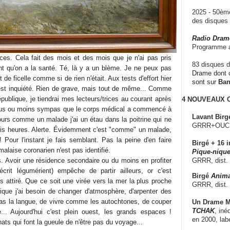
2025 - 50è
des disque
Radio Dram
Programme a
es. Cela fait des mois et des mois que je n'ai pas pris
83 disques d
Tant qu'on a la santé. Té, là y a un blème. Je ne peux pas
Drame dont c
e ficelle comme si de rien n'était. Aux tests d'effort hier
sont sur
Ba
'est inquiété. Rien de grave, mais tout de même... Comme
épublique, je tiendrai mes lecteurs/trices au courant après
4 NOUVEAUX
plus ou moins sympas que le corps médical a commencé à
Lavant Birg
cours comme un malade j'ai un étau dans la poitrine qui ne
GRRR+OUCH!,
ois heures. Alerte. Évidemment c'est "comme" un malade,
 Pour l'instant je fais semblant. Pas la peine d'en faire
Birgé + 16 i
alaise coronarien n'est pas identifié.
Pique-nique
 Avoir une résidence secondaire ou du moins en profiter
GRRR, dist.
 écrit légumérient) empêche de partir ailleurs, or c'est
Birgé
Anima
urs attiré. Que ce soit une virée vers la mer la plus proche
GRRR, dist.
tique j'ai besoin de changer d'atmosphère, d'arpenter des
pas la langue, de vivre comme les autochtones, de couper
Un Drame Mu
TCHAK
, iné
... Aujourd'hui c'est plein ouest, les grands espaces !
en 2000, lab
hats qui font la gueule de n'être pas du voyage...