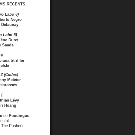
MS RÉCENTS
ro Labo 6)
berto Negro
 Delaunay
ro Labo 5)
lène Duret
e Saada
 4
iana Striffler
elski
2 (Codex)
nny Meteier
esbrosses
 1
thias Lévy
ri Hoang
ve
de
Poudingue
ental
. The Pusher)