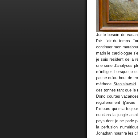
Juste besoin de vacanc
l'air. L'air du temps. 
continuer mon marabout d
matin le cardiologue s
je suis résident de la r
une série d'analyses 
m'infliger. Lorsque je 
passe qu'au bout de tr
méthode
Stanislawski
!
des tonnes tant que le m
Donc courtes vacances.
régulièrement (j'avais
l'ailleurs qui m'a toujo
ou dans la jungle asia
pays dont je ne parle 
la perfusion numérique
Jonathan nourrira les c