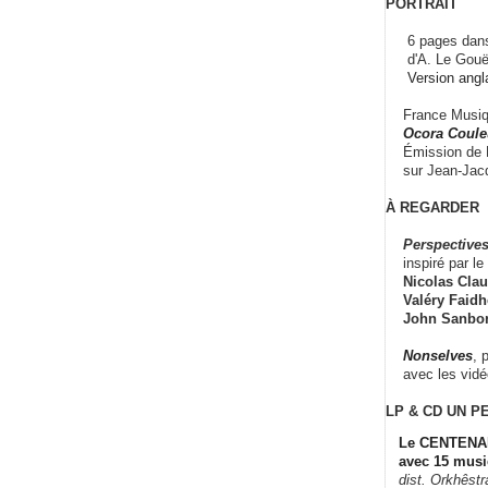
PORTRAIT
6 pages dans
d'A. Le Gouë
Version angl
France Musiqu
Ocora Couleu
Émission de F
sur Jean-Jacq
À REGARDER
Perspectives
inspiré par le 
Nicolas Claus
Valéry Faidhe
John Sanbo
Nonselves
, 
avec les vid
LP & CD
UN P
Le CENTENAI
avec 15 musi
dist. Orkhêst