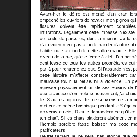
Avant-hier le délire est monté d'un cran lor
empêché les ouvriers de ravaler mon pignon qui d
fissures doivent être rapidement comblé
infiltrations. Légalement cette impasse n'existe 
de fonds de parcelles, dont la mienne. Je lui d
n'ai évidemment pas à lui demander d'autorisation
habite toute au fond de cette allée maudite. Elle 
niveau de la rue, qu'elle ferme à clef. J'en poss
gentillesse de tous les autres propriétaires qui
par là pour rentrer chez eux. Si l'absurde n'est p
cette histoire m'affecte considérablement ca
mauvaise foi, ni la bêtise, ni la violence. En ple
agressé physiquement un de ses voisins de l
que la Justice s'en mêle sérieusement, j'ai choisi
les 3 autres pignons. Je me souviens de la mo
metteur en scène bosniaque pendant le Siège de
arriveras au ciel, Dieu te demandera ce qu'il en é
ton chat". Si les chats plaideront aisément en m
l'horrible sorcière fasse baisser ma cotte m
pacificateurs !
Heureusement je ne serai pas étonné que dan