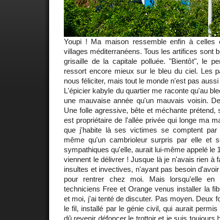
Youpi ! Ma maison ressemble enfin à celles 
villages méditerranéens. Tous les artifices sont b
grisaille de la capitale polluée. "Bientôt", le p
ressort encore mieux sur le bleu du ciel. Les p
nous féliciter, mais tout le monde n'est pas aussi 
L'épicier kabyle du quartier me raconte qu'au bled
une mauvaise année qu'un mauvais voisin. De 
Une folle agressive, bête et méchante prétend, 
est propriétaire de l'allée privée qui longe ma 
que j'habite là ses victimes se comptent par 
même qu'un cambrioleur surpris par elle et 
sympathiques qu'elle, aurait lui-même appelé le 1
viennent le délivrer ! Jusque là je n'avais rien à
insultes et invectives, n'ayant pas besoin d'avo
pour rentrer chez moi. Mais lorsqu'elle en 
techniciens Free et Orange venus installer la fib
et moi, j'ai tenté de discuter. Pas moyen. Deux fo
le fil, installé par le génie civil, qui aurait permis
dû revenir défoncer le trottoir et je suis toujours