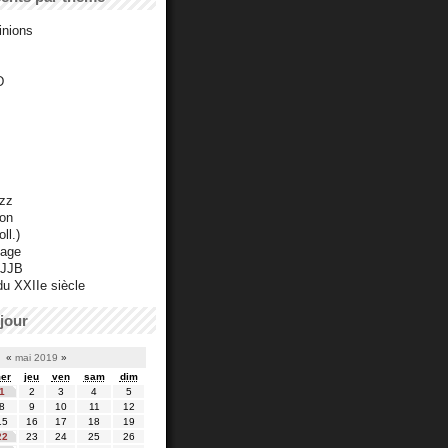
inions
D
azz
ton
ll.)
mage
 JJB
du XXIIe siècle
jour
«
mai 2019
»
er
jeu
ven
sam
dim
1
2
3
4
5
8
9
10
11
12
15
16
17
18
19
22
23
24
25
26