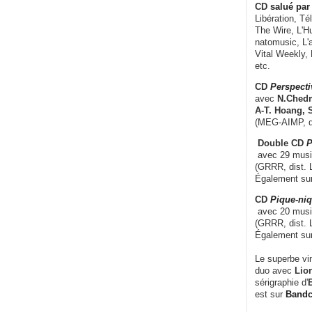
CD
salué par 
Libération, Té
The Wire, L'H
natomusic, L'a
Vital Weekly,
etc.
CD
Perspecti
avec
N.Chedm
A-T. Hoang, 
(MEG-AIMP, d
Double CD
P
avec 29 music
(GRRR, dist. L
Également su
CD
Pique-niq
avec 20 musi
(GRRR, dist. 
Également su
Le superbe vi
duo avec
Lion
sérigraphie d'
E
est sur
Band