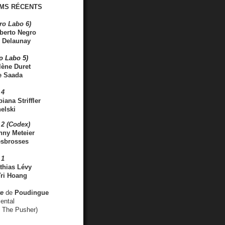
MS RÉCENTS
ro Labo 6)
berto Negro
 Delaunay
ro Labo 5)
lène Duret
e Saada
 4
iana Striffler
elski
2 (Codex)
nny Meteier
esbrosses
 1
thias Lévy
ri Hoang
ve
de
Poudingue
ental
. The Pusher)