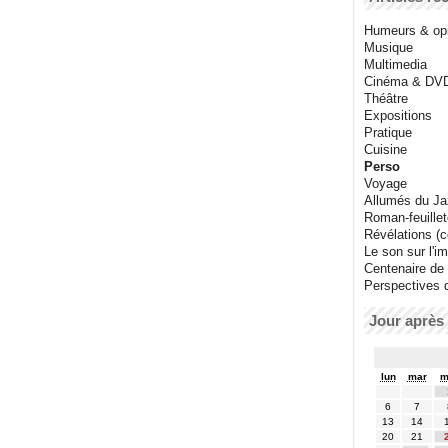
Humeurs & op
Musique
Multimedia
Cinéma & DV
Théâtre
Expositions
Pratique
Cuisine
Perso
Voyage
Allumés du J
Roman-feuille
Révélations (co
Le son sur l'i
Centenaire de
Perspectives 
Jour après 
lun
mar
m
6
7
13
14
20
21