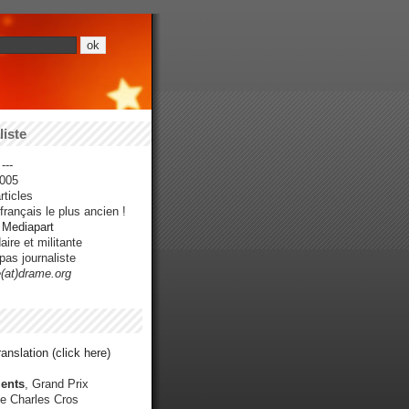
iste
---
005
ticles
rançais le plus ancien !
r Mediapart
ire et militante
pas journaliste
e(at)drame.org
anslation (click here)
ents
, Grand Prix
e Charles Cros