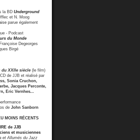
 la BD
Underground
fflec et N. Moog
aise
parue également
e - Podcast
rs du Monde
rançoise Degeorges
ues Birgé
 du XXIIe siècle
(le film)
CD de JJB et réalisé par
s, Sonia Cruchon,
rbe, Jacques Perconte,
rn
,
Eric Vernhes
...
performance
éos de
John Sanborn
EU MOINS RÉCENTS
RE de JJB
ciens et musiciennes
ra et Allumés du Jazz