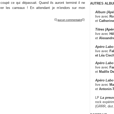
i coupé ce qui dépassait. Quand ils auront terminé il ne
AUTRES ALBU
aver les carreaux ! En attendant je m'endors sur mon
Album (Apé
live avec
Ro
aucun commentaire
et
Catherine
Titres (Apé
live avec
Hé
et
Alexandr
Apéro Labo
live avec
Fab
et
Léa Ciech
Apéro Labo 
live avec
Fa
et
Maëlle D
Apéro Labo
live avec
Ma
et
Antonin-T
LP
La preu
rock expérim
(GRRR, dist