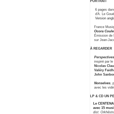
PORTRAIT
6 pages dans
d'A. Le Gouë
Version angl
France Musiqu
Ocora Couleu
Émission de F
sur Jean-Jacq
À REGARDER
Perspectives
inspiré par le 
Nicolas Claus
Valéry Faidhe
John Sanbo
Nonselves
, 
avec les vid
LP & CD
UN P
Le CENTENAI
avec 15 musi
dist. Orkhêst