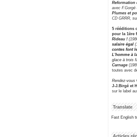
Reformation
avec F.Gorgé
Plumes et po
CD GRRR,
su
5 rééditions 
pour la 1ère 
Rideau !
(198
salaire égal
(
contes font 
L'homme à l
glace à trois 
Carnage
(1985
toutes avec d
Rendez-vous
J-J.Birgé et 
sur le label a
Translate
Fast English tr
Articles ré