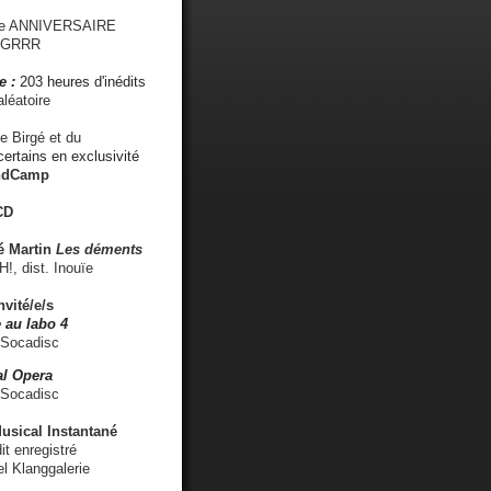
me ANNIVERSAIRE
s GRRR
e :
203 heures d'inédits
léatoire
e Birgé et du
ertains en exclusivité
ndCamp
CD
é
Martin
Les déments
 dist. Inouïe
nvité/e/s
 au labo 4
 Socadisc
l Opera
 Socadisc
sical Instantané
dit enregistré
el Klanggalerie