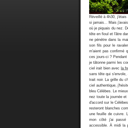
Réveillé à 4h30, j'étai
si jamais... Mais j'avai
où je piquais du nez. 
tête en fioul et l'âtre 
ne pénètre dans la mais
son fils pour le raval
m'aient pas confirmé qu
ces jours-ci ? Pendant 
je tâtonne parmi les co
ciel irait bien avec
la f
sans tête qui s'envole,
trait noir. La grille du
ciel authentique, j'hési
bleu Célèbes. Le mieux e
nez toute la journée e
d'accord sur le Célèbes,
resteront blanches com
une feuille de cuivre.
mon côté j'ai passé
accessible. À midi la 