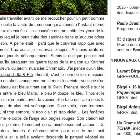
2025 - 50è
des disque
s allé travailler avant de me recoucher pour un petit somme
Radio Dram
s oublié la visite du ramoneur qui a sonné à l'instant-même
Programme a
Deux cheminées. La chaudière qui me coûte les yeux de la
dans lequel je peux cuire des sardines sans qu'aucune odeur
83 disques d
on. À peine était il parti que le couvreur rapplique avec
Drame dont c
ement. Eux aussi je les avais zappés. À moins qu'ils ne
sont sur
Ba
el jour ils débarqueraient. Serais-je quelque peu distrait
4 NOUVEAUX
qu'ils attaquent les quatre faces de la maison au Kärcher
uleurs du jardin, nuancier Chromatic. J'ai pensé qu'un bleu
Lavant Birg
resque d'Ella & Pitr
. Bientôt, c'est le nom de leur musicien
GRRR+OUCH!,
 a un short orange comme le mur d'enceinte, souligné d'un
 château est bleue tirant sur
le Klein
. Prenant modèle sur le
Birgé + 16 i
Pique-nique
te entre le bleu Malte, le bleu Midouze, le bleu Tinos et le
GRRR, dist.
st d'en parler avec la voisine d'en face qui l'aura sous le
t qui, de plus, est scénographe. Donc voilà, nous tombons
Birgé
Anima
 ni trop sombre, ni trop clair, ni trop violet... Les fenêtres
GRRR, dist.
me le corps de l'ange aux ongles rouges. Son clairon est
Un Drame Mu
 Les peintres tourneront donc minutieusement autour... De
TCHAK
, iné
 deux heures à débroussailler pour que le mur soit
en 2000, lab
pluie et la grêle avaient descendu le parasol végétal de