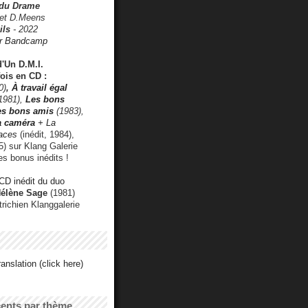
 du Drame
 et D.Meens
ils
- 2022
r Bandcamp
d'Un D.M.I.
fois en CD :
0)
,
À travail égal
1981),
Les bons
les bons amis
(1983),
a caméra
+ La
faces
(inédit, 1984),
) sur Klang Galerie
es bonus inédits !
CD inédit du duo
Hélène Sage
(1981)
utrichien Klanggalerie
anslation (click here)
cents par thème