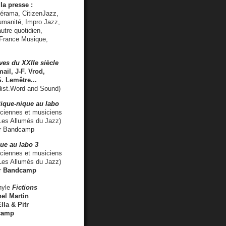
la presse :
lérama, CitizenJazz,
umanité, Impro Jazz,
utre quotidien,
 France Musique,
ves du XXIIe siècle
ail, J-F. Vrod,
S. Lemêtre
...
ist.Word and Sound)
ique-nique au labo
iennes et musiciens
es Allumés du Jazz)
r
Bandcamp
ue au labo 3
ciennes et musiciens
Les Allumés du Jazz)
r
Bandcamp
nyle
Fictions
el Martin
lla & Pitr
camp