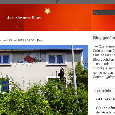
70
Jean-Jacques Birgé
Blog général
rcredi 29 mai 2019 à 09:00
::
Perso
--- 21e année 
Créé en août 2
Plus de 6000 ar
Blog quotidien f
+ en miroir su
chronique solida
non je ne suis 
Contact:
jjbirg
Translate
Fast English tr
CD
Les dém
de l'Académi