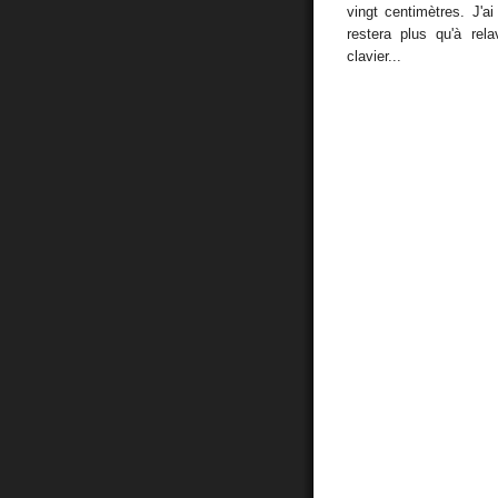
vingt centimètres. J'a
restera plus qu'à rel
clavier...