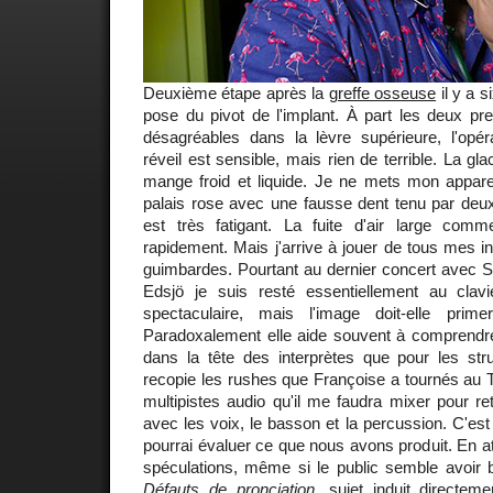
Deuxième étape après la
greffe osseuse
il y a s
pose du pivot de l'implant. À part les deux pr
désagréables dans la lèvre supérieure, l'opéra
réveil est sensible, mais rien de terrible. La gl
mange froid et liquide. Je ne mets mon apparei
palais rose avec une fausse dent tenu par deux
est très fatigant. La fuite d'air large com
rapidement. Mais j'arrive à jouer de tous mes
guimbardes. Pourtant au dernier concert avec S
Edsjö je suis resté essentiellement au clav
spectaculaire, mais l'image doit-elle pri
Paradoxalement elle aide souvent à comprendre
dans la tête des interprètes que pour les str
recopie les rushes que Françoise a tournés au Tr
multipistes audio qu'il me faudra mixer pour ret
avec les voix, le basson et la percussion. C'est
pourrai évaluer ce que nous avons produit. En a
spéculations, même si le public semble avoir
Défauts de pronciation
, sujet induit directe