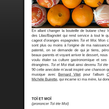
En allant changer la bouteille de butane chez I
des Lilas/Bagnolet qui rend service à tout le qu
cageot d'oranges espagnoles
Toi et Moi
. Mon c
sont plus ou moins à l'origine de ma naissance
patenté, on se demande de qui je tiens, péro
beaux-parents et voyant arriver le dessert, nou
voulu étaler sa culture gastronomique et ses
étrangères.
Toi et Moi
était ainsi devenu
Toï ète
90 cette anecdote m'avait inspiré une chanson 
musique avec
Bernard Vitet
pour l'album
C
Michèle Buirette
, qui incarne ici ma mère, lui donn
TOÏ ET MOÏ
(prononcer Toï ète Moï)