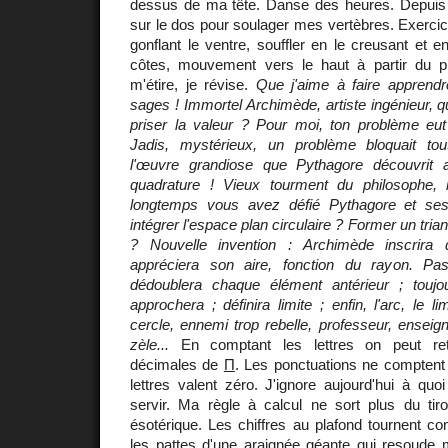
dessus de ma tête. Danse des heures. Depuis 
sur le dos pour soulager mes vertèbres. Exerci
gonflant le ventre, souffler en le creusant et e
côtes, mouvement vers le haut à partir du p
m'étire, je révise.
Que j'aime à faire apprend
sages ! Immortel Archimède, artiste ingénieur, q
priser la valeur ? Pour moi, ton problème eut
Jadis, mystérieux, un problème bloquait tou
l'œuvre grandiose que Pythagore découvrit
quadrature ! Vieux tourment du philosophe, i
longtemps vous avez défié Pythagore et se
intégrer l'espace plan circulaire ? Former un tria
? Nouvelle invention : Archimède inscrira
appréciera son aire, fonction du rayon. Pas
dédoublera chaque élément antérieur ; toujo
approchera ; définira limite ; enfin, l'arc, le li
cercle, ennemi trop rebelle, professeur, ensei
zèle...
En comptant les lettres on peut ret
décimales de
Π
. Les ponctuations ne comptent
lettres valent zéro. J'ignore aujourd'hui à quo
servir. Ma règle à calcul ne sort plus du tiro
ésotérique. Les chiffres au plafond tournent 
les pattes d'une araignée géante qui resoud