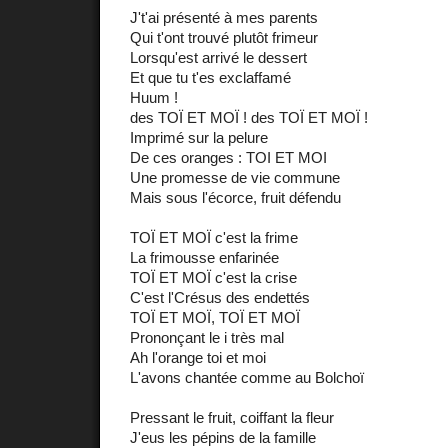
J't'ai présenté à mes parents
Qui t'ont trouvé plutôt frimeur
Lorsqu'est arrivé le dessert
Et que tu t'es exclaffamé
Huum !
des TOÏ ET MOÏ ! des TOÏ ET MOÏ !
Imprimé sur la pelure
De ces oranges : TOI ET MOI
Une promesse de vie commune
Mais sous l'écorce, fruit défendu
TOÏ ET MOÏ c'est la frime
La frimousse enfarinée
TOÏ ET MOÏ c'est la crise
C'est l'Crésus des endettés
TOÏ ET MOÏ, TOÏ ET MOÏ
Prononçant le i très mal
Ah l'orange toi et moi
L'avons chantée comme au Bolchoï
Pressant le fruit, coiffant la fleur
J'eus les pépins de la famille