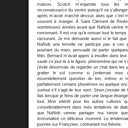
maison, Scotch m'enjambe tous les m
reconnaissance du ventre puisqu'il va s'allonger
après m'avoir marché dessus alors que c'est mo
souvent à manger. À Saint Clément de Rivière
nombreuses années avant que NaNob vienne me 
ronronnant. Il est vrai qu'à remuer tout le temps 
rassurant. Je me demande aussi si le fait que
NaNob une femelle ne participe pas à ces j
pourtant du mien, persuadé de parler quelque
félin. Bernard m'avait appris à insulter dans leur
sauté ce jour-là à la figure, phénomène qui ne s'
j'évite désormais de regarder un chat dans les 
gratter le sol comme si j'enterrais mes c
essentiellement question de ton, même si 
parfaitement certains phonèmes ou quelque enc
surtout s'il s'agit de leur nom. Sinon j'essaie d
fais lorsque je feins de parler une langue étrangè
tout. Mon intérêt pour les autres cultures 
considérablement dans mes tentatives de dialog
que NaNob vienne partager ma sieste que j
immortalisé ce délicieux moment. Le lendemai
journée sur Françoise, contrariant ma théorie.