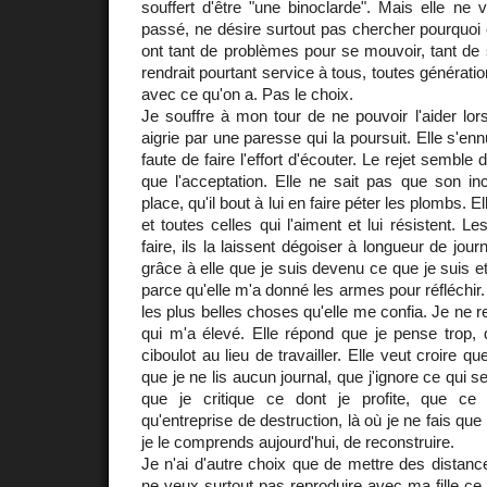
souffert d'être "une binoclarde". Mais elle ne 
passé, ne désire surtout pas chercher pourquoi
ont tant de problèmes pour se mouvoir, tant de 
rendrait pourtant service à tous, toutes générat
avec ce qu'on a. Pas le choix.
Je souffre à mon tour de ne pouvoir l'aider lorsq
aigrie par une paresse qui la poursuit. Elle s'enn
faute de faire l'effort d'écouter. Le rejet semble
que l'acceptation. Elle ne sait pas que son inc
place, qu'il bout à lui en faire péter les plombs. 
et toutes celles qui l'aiment et lui résistent. Le
faire, ils la laissent dégoiser à longueur de jour
grâce à elle que je suis devenu ce que je suis et
parce qu'elle m'a donné les armes pour réfléchir. 
les plus belles choses qu'elle me confia. Je ne
qui m'a élevé. Elle répond que je pense trop,
ciboulot au lieu de travailler. Elle veut croire q
que je ne lis aucun journal, que j'ignore ce qui
que je critique ce dont je profite, que ce
qu'entreprise de destruction, là où je ne fais que 
je le comprends aujourd'hui, de reconstruire.
Je n'ai d'autre choix que de mettre des distanc
ne veux surtout pas
reproduire
avec ma fille ce 