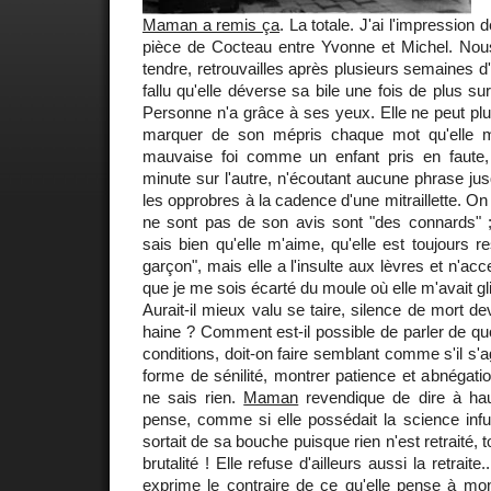
Maman a remis ça
. La totale. J'ai l'impression
pièce de Cocteau entre Yvonne et Michel. Nou
tendre, retrouvailles après plusieurs semaines d
fallu qu'elle déverse sa bile une fois de plus sur
Personne n'a grâce à ses yeux. Elle ne peut plu
marquer de son mépris chaque mot qu'elle m
mauvaise foi comme un enfant pris en faute,
minute sur l'autre, n'écoutant aucune phrase ju
les opprobres à la cadence d'une mitraillette. On
ne sont pas de son avis sont "des connards" ; di
sais bien qu'elle m'aime, qu'elle est toujours re
garçon", mais elle a l'insulte aux lèvres et n'acc
que je me sois écarté du moule où elle m'avait gl
Aurait-il mieux valu se taire, silence de mort de
haine ? Comment est-il possible de parler de qu
conditions, doit-on faire semblant comme s'il s'
forme de sénilité, montrer patience et abnégati
ne sais rien.
Maman
revendique de dire à haut
pense, comme si elle possédait la science infu
sortait de sa bouche puisque rien n'est retraité, to
brutalité ! Elle refuse d'ailleurs aussi la retrait
exprime le contraire de ce qu'elle pense à mon