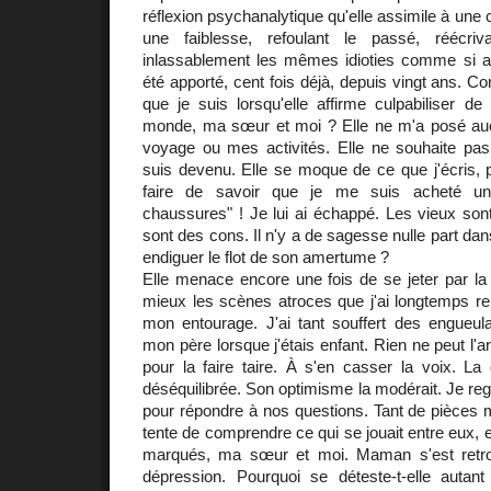
réflexion psychanalytique qu'elle assimile à une
une faiblesse, refoulant le passé, réécrivan
inlassablement les mêmes idioties comme si a
été apporté, cent fois déjà, depuis vingt ans. Com
que je suis lorsqu'elle affirme culpabiliser d
monde, ma sœur et moi ? Elle ne m'a posé au
voyage ou mes activités. Elle ne souhaite pas 
suis devenu. Elle se moque de ce que j'écris, pa
faire de savoir que je me suis acheté un
chaussures" ! Je lui ai échappé. Les vieux son
sont des cons. Il n'y a de sagesse nulle part 
endiguer le flot de son amertume ?
Elle menace encore une fois de se jeter par la
mieux les scènes atroces que j'ai longtemps repr
mon entourage. J'ai tant souffert des engueula
mon père lorsque j'étais enfant. Rien ne peut l'arr
pour la faire taire. À s'en casser la voix. La 
déséquilibrée. Son optimisme la modérait. Je regre
pour répondre à nos questions. Tant de pièces 
tente de comprendre ce qui se jouait entre eux,
marqués, ma sœur et moi. Maman s'est retr
dépression. Pourquoi se déteste-t-elle autan