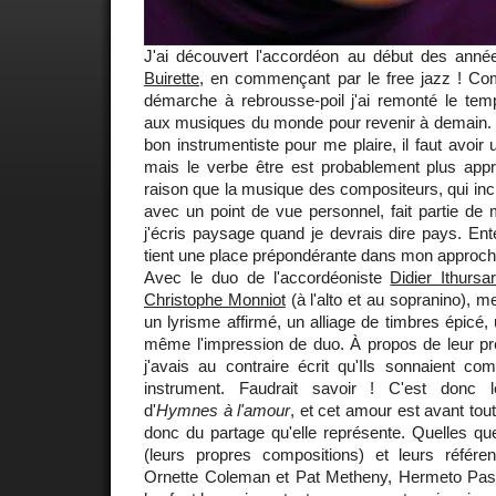
J'ai découvert l'accordéon au début des ann
Buirette
, en commençant par le free jazz ! 
démarche à rebrousse-poil j'ai remonté le tem
aux musiques du monde pour revenir à demain. Il 
bon instrumentiste pour me plaire, il faut avoir
mais le verbe être est probablement plus appro
raison que la musique des compositeurs, qui incl
avec un point de vue personnel, fait partie de
j'écris paysage quand je devrais dire pays. Ente
tient une place prépondérante dans mon approch
Avec le duo de l'accordéoniste
Didier Ithursa
Christophe Monniot
(à l'alto et au sopranino), m
un lyrisme affirmé, un alliage de timbres épicé,
même l'impression de duo. À propos de leur p
j'avais au contraire écrit qu'Ils sonnaient c
instrument. Faudrait savoir ! C'est donc 
d'
Hymnes à l'amour
, et cet amour est avant tout
donc du partage qu'elle représente. Quelles qu
(leurs propres compositions) et leurs référ
Ornette Coleman et Pat Metheny, Hermeto Pasco