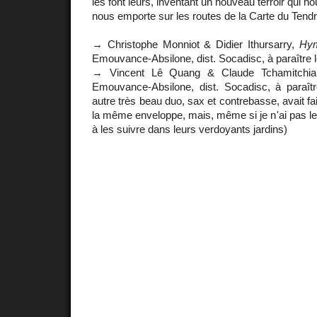
les font leurs, inventant un nouveau terroir qui n
nous emporte sur les routes de la Carte du Tendr
→ Christophe Monniot & Didier Ithursarry,
Hym
Emouvance-Absilone, dist. Socadisc, à paraître l
→ Vincent Lê Quang & Claude Tchamitchi
Emouvance-Absilone, dist. Socadisc, à paraîtr
autre très beau duo, sax et contrebasse, avait fa
la même enveloppe, mais, même si je n'ai pas les 
à les suivre dans leurs verdoyants jardins)