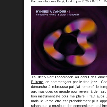
Par Jean-Jacques Birgé, lundi 8 juin 2026 à 07:37
::
Mu
J'ai découvert l'accordéon au début des ann
Buirette
, en commençant par le free jazz ! 
démarche à rebrousse-poil j'ai remonté le tem
aux musiques du monde pour revenir à demain. Il 
bon instrumentiste pour me plaire, il faut avoir
mais le verbe être est probablement plus appro
raison que la musique des compositeurs, qui incl