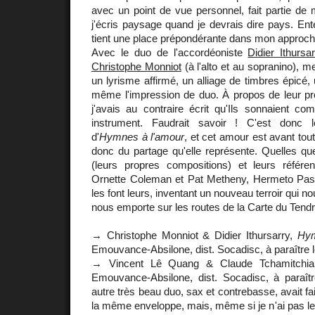
avec un point de vue personnel, fait partie de
j'écris paysage quand je devrais dire pays. Ente
tient une place prépondérante dans mon approch
Avec le duo de l'accordéoniste
Didier Ithursa
Christophe Monniot
(à l'alto et au sopranino), m
un lyrisme affirmé, un alliage de timbres épicé,
même l'impression de duo. À propos de leur p
j'avais au contraire écrit qu'Ils sonnaient c
instrument. Faudrait savoir ! C'est donc 
d'
Hymnes à l'amour
, et cet amour est avant tout
donc du partage qu'elle représente. Quelles qu
(leurs propres compositions) et leurs référ
Ornette Coleman et Pat Metheny, Hermeto Pasco
les font leurs, inventant un nouveau terroir qui n
nous emporte sur les routes de la Carte du Tendr
→ Christophe Monniot & Didier Ithursarry,
Hym
Emouvance-Absilone, dist. Socadisc, à paraître l
→ Vincent Lê Quang & Claude Tchamitchi
Emouvance-Absilone, dist. Socadisc, à paraîtr
autre très beau duo, sax et contrebasse, avait fa
la même enveloppe, mais, même si je n'ai pas les 