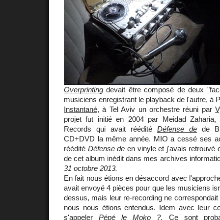
Overprinting
devait être composé de deux "fac
musiciens enregistrant le playback de l'autre, à 
Instantané
, à Tel Aviv un orchestre réuni par
V
projet fut initié en 2004 par Meidad Zaharia
Records qui avait réédité
Défense de
de Bi
CD+DVD la même année. MIO a cessé ses act
réédité
Défense de
en vinyle et j'avais retrouvé 
de cet album inédit dans mes archives informati
31 octobre 2013.
En fait nous étions en désaccord avec l'approc
avait envoyé 4 pièces pour que les musiciens isr
dessus, mais leur re-recording ne correspondait 
nous nous étions entendus. Idem avec leur cont
s'appeler
Pépé le Moko ?
. Ce sont proba