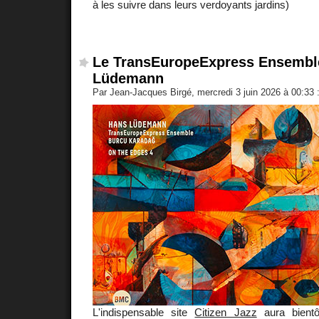
à les suivre dans leurs verdoyants jardins)
Le TransEuropeExpress Ensembl
Lüdemann
Par Jean-Jacques Birgé, mercredi 3 juin 2026 à 00:33
L'indispensable site
Citizen Jazz
aura bient