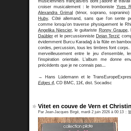
musicien/ne/s français/e/s dont j'adore le travail 
croiser musicalement : le tromboniste
Yves R
Alexandra Grimal
(ténor, soprano, sopranino)
Huby
. Côté allemand, sans que l'on sente pou
comme lorsqu'on traverse physiquement le Rhin
Angelika Niescier
, le guitariste
Ronny Graupe
,
Daübler
et le percussionniste
Dejan Terzić
compl
évidemment Burcu Karadağ à la flûte en bambou.
cordes, percussion, tous les timbres font corps. 
merveilleusement entre le jeu d'ensemble, l
l'inspiration orientale. L'album me donne env
précédents que je ne connais pas...
→ Hans Lüdemann et le TransEuropeExpre
Edges 4
, CD BMC, 11€, dist. Socadisc
Vitet en couve de Vern et Christi
Par Jean-Jacques Birgé, mardi 2 juin 2026 à 00:13
::
M