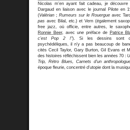
Nicolas m'en ayant fait cadeau, je découvre
Dargaud en liaison avec le journal Pilote en 
(
Valérian
;
Rumeurs sur le Rouergue
avec Tar
pas
avec Bilal, etc.) et Vern (également saxop
free jazz, où officie, entre autres, le saxopho
Ronnie Beer
, avec une préface de
Patrice Bl
c'est Pop 2 !"
). Si les dessins sont c
psychédéliques, il n'y a pas beaucoup de ba
cités Cecil Taylor, Gary Burton, Gil Evans et 
des histoires réfléchissent bien les années 70 :
U
Trip, Rétro Blues, Carnets d'un anthropologue
époque fleurie, concentré d'utopie dont la musiqu