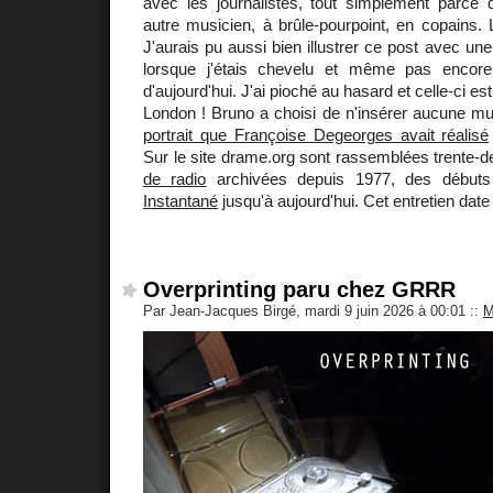
avec les journalistes, tout simplement parce
autre musicien, à brûle-pourpoint, en copains.
J'aurais pu aussi bien illustrer ce post avec u
lorsque j'étais chevelu et même pas encor
d'aujourd'hui. J'ai pioché au hasard et celle-ci e
London ! Bruno a choisi de n'insérer aucune mu
portrait que Françoise Degeorges avait réalisé
Sur le site drame.org sont rassemblées trente-d
de radio
archivées depuis 1977, des débuts
Instantané
jusqu'à aujourd'hui. Cet entretien date
Overprinting paru chez GRRR
Par Jean-Jacques Birgé, mardi 9 juin 2026 à 00:01
::
M