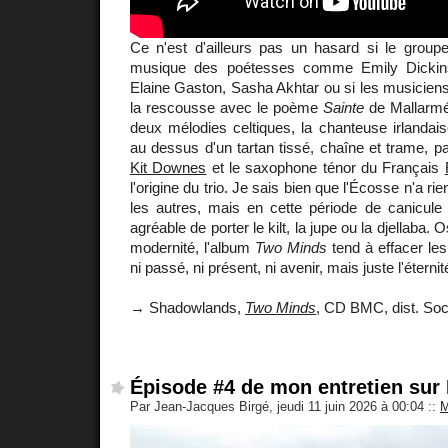
Ce n'est d'ailleurs pas un hasard si le grou
musique des poétesses comme Emily Dickinso
Elaine Gaston, Sasha Akhtar ou si les musicien
la rescousse avec le poème
Sainte
de Mallarmé.
deux mélodies celtiques, la chanteuse irlandai
au dessus d'un tartan tissé, chaîne et trame, par
Kit Downes
et le saxophone ténor du Français
l'origine du trio. Je sais bien que l'Écosse n'a ri
les autres, mais en cette période de canicule j'
agréable de porter le kilt, la jupe ou la djellaba. Os
modernité, l'album
Two Minds
tend à effacer les 
ni passé, ni présent, ni avenir, mais juste l'éternit
→ Shadowlands,
Two Minds
, CD BMC, dist. Soc
Épisode #4 de mon entretien sur 
Par Jean-Jacques Birgé, jeudi 11 juin 2026 à 00:04
::
M