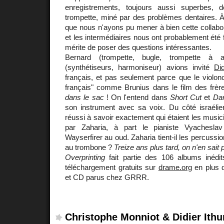
enregistrements, toujours aussi superbes,
trompette, miné par des problèmes dentaires. À 
que nous n'ayons pu mener à bien cette collabor
et les intermédiaires nous ont probablement été f
mérite de poser des questions intéressantes.
Bernard (trompette, bugle, trompette à
(synthétiseurs, harmoniseur) avions invité
Did
français, et pas seulement parce que le violonce
français" comme Brunius dans le film des frèr
dans le sac
! On l'entend dans
Short Cut
et
Dan
son instrument avec sa voix. Du côté israéli
réussi à savoir exactement qui étaient les music
par Zaharia, à part le pianiste Vyachesla
Wayserfirer au oud. Zaharia tient-il les percussio
au trombone ?
Treize ans plus tard, on n'en sait 
Overprinting
fait partie des 106 albums inédit
téléchargement gratuits sur
drame.org
en plus d
et CD parus chez GRRR.
Christophe Monniot & Didier Ithu