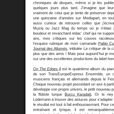
chroniques de disques, même si je les publie
quelques jours plus tard. J'imagine que leu
vraiment de celui que je tente de préserver depu
une quinzaine d'années sur Mediapart, en toute
aussi curieux de retrouver celles que j'écriv
Muziq ou Jazz Mag du temps où je n'étais pa
boudeur et revanchard rédac' chef qui ne support
ans, mes critiques sur les couves racoleuse
l'exquise rubrique de mon camarade
Pablo C
Journal des Allumés
, intitulée
La critique de la c
plus que des amis ! Mais pour aujourd'hui je me 
sur une des excellentes productions du label ho
On The Edges 4
est le quatrième album du pian
de son TransEuropeExpress Ensemble, un 
musiciens français et allemands depuis le Fes
Chaque nouveau projet possédant un axe à parti
développe son propre univers, le petit nouveau p
la flûtiste turque
Burcu Karadağ
. Or le ney 
Lüdemann à trouver des astuces pour s'adapter 
le résultat est tout à fait enthousiasmant. Pour c
entraînant et lyrique, il est remarquable