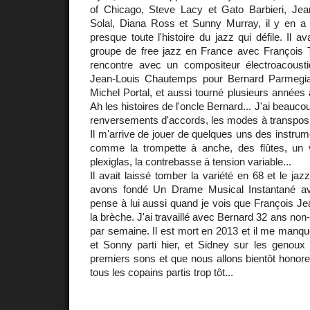
of Chicago, Steve Lacy et Gato Barbieri, Jea
Solal, Diana Ross et Sunny Murray, il y en a t
presque toute l'histoire du jazz qui défile. Il av
groupe de free jazz en France avec François 
rencontre avec un compositeur électroacous
Jean-Louis Chautemps pour Bernard Parmegian
Michel Portal, et aussi tourné plusieurs années
Ah les histoires de l'oncle Bernard... J'ai beaucou
renversements d'accords, les modes à transpositio
Il m'arrive de jouer de quelques uns des instrume
comme la trompette à anche, des flûtes, un vi
plexiglas, la contrebasse à tension variable...
Il avait laissé tomber la variété en 68 et le ja
avons fondé Un Drame Musical Instantané a
pense à lui aussi quand je vois que François Je
la brèche. J'ai travaillé avec Bernard 32 ans non-
par semaine. Il est mort en 2013 et il me manq
et Sonny parti hier, et Sidney sur les genoux 
premiers sons et que nous allons bientôt honorer
tous les copains partis trop tôt...