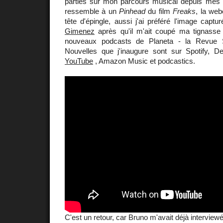
parties sur mon parcours musical depuis mes d
ressemble à un
Pinhead
du film
Freaks
, la we
tête d'épingle, aussi j'ai préféré l'image cap
Gimenez
après qu'il m'ait coupé ma tignasse
nouveaux podcasts de Planeta - la Revue
Nouvelles que j'inaugure sont sur Spotify, D
YouTube
, Amazon Music et podcastics.
C'est un retour, car Bruno m'avait déjà interviewé 