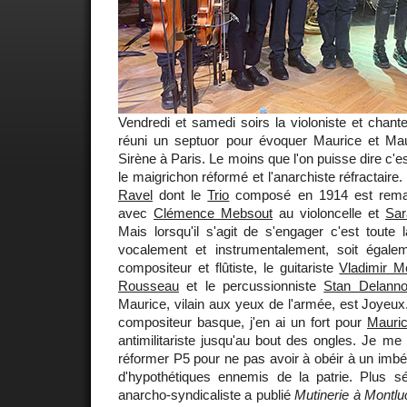
Vendredi et samedi soirs la violoniste et chan
réuni un septuor pour évoquer Maurice et Mau
Sirène à Paris. Le moins que l'on puisse dire c'e
le maigrichon réformé et l'anarchiste réfractaire.
Ravel
dont le
Trio
composé en 1914 est remar
avec
Clémence Mebsout
au violoncelle et
Sar
Mais lorsqu'il s'agit de s'engager c'est toute 
vocalement et instrumentalement, soit égal
compositeur et flûtiste, le guitariste
Vladimir M
Rousseau
et le percussionniste
Stan Delann
Maurice, vilain aux yeux de l'armée, est Joyeux. S
compositeur basque, j'en ai un fort pour
Mauri
antimilitariste jusqu'au bout des ongles. Je me
réformer P5 pour ne pas avoir à obéir à un imbéc
d'hypothétiques ennemis de la patrie. Plus sér
anarcho-syndicaliste a publié
Mutinerie à Montlu