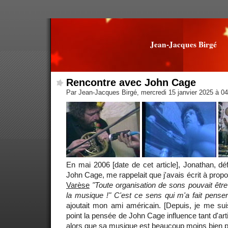
Jean-Jacques Birgé
Rencontre avec John Cage
Par Jean-Jacques Birgé, mercredi 15 janvier 2025 à 0
En mai 2006 [date de cet article], Jonathan, dé
John Cage, me rappelait que j'avais écrit à propos
Varèse
"Toute organisation de sons pouvait êt
la musique !" C'est ce sens qui m'a fait penser
ajoutait mon ami américain. [Depuis, je me su
point la pensée de John Cage influence tant d'art
alors que sa musique est beaucoup moins bien p