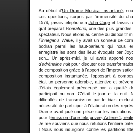
Au début d'
Un Drame Musical Instantané
, no
ces questions, surpris par l'immensité du c
1979, j'avais téléphoné à
John Cage
et l'avais r
qu'il préparait
Roaratorio
, une des plus grandes
spectateur. Nous étions au centre du dispositif mu
Finnegan's Wake
, il y avait un sonneur de co
bodran parmi les haut-parleurs qui nous en
enregistré les sons des lieux évoqués par
Joy
son... Un après-midi, je lui avais apporté n
d'adrénaline nuit
pour discuter des transformati
de composition grâce à l'apport de l'improvisation
composition instantanée, l'opposant à composi
était un personne adorable, attentive et préve
J'étais également préoccupé par la qualité de
participait ou non. C'était le jour et la nuit
difficultés de transmission par le biais exclusi
nécessité de participer à l'élaboration des représ
Drame avait joué une pièce sur les indications 
pour l'
émission d'une télé privée, Antène 1, réa
Je me souviens que nous réfutions l'entière pate
! Nous nous insurgions contre les partitions lit