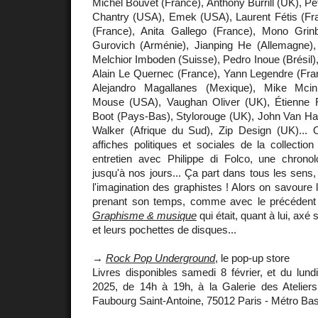
Michel Bouvet (France), Anthony Burrill (UK), Pe
Chantry (USA), Emek (USA), Laurent Fétis (Fr
(France), Anita Gallego (France), Mono Grin
Gurovich (Arménie), Jianping He (Allemagne)
Melchior Imboden (Suisse), Pedro Inoue (Brésil)
Alain Le Quernec (France), Yann Legendre (Fran
Alejandro Magallanes (Mexique), Mike Mcin
Mouse (USA), Vaughan Oliver (UK), Étienne R
Boot (Pays-Bas), Stylorouge (UK), John Van H
Walker (Afrique du Sud), Zip Design (UK)...
affiches politiques et sociales de la collecti
entretien avec Philippe di Folco, une chron
jusqu'à nos jours... Ça part dans tous les sens,
l'imagination des graphistes ! Alors on savoure 
prenant son temps, comme avec le précéden
Graphisme & musique
qui était, quant à lui, axé
et leurs pochettes de disques...
→
Rock Pop Underground
, le pop-up store
Livres disponibles samedi 8 février, et du lundi
2025, de 14h à 19h, à la Galerie des Atelier
Faubourg Saint-Antoine, 75012 Paris - Métro Bast