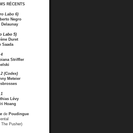
MS RÉCENTS
ro Labo 6)
berto Negro
 Delaunay
ro Labo 5)
lène Duret
e Saada
 4
iana Striffler
elski
2 (Codex)
nny Meteier
esbrosses
 1
thias Lévy
ri Hoang
ve
de
Poudingue
ental
. The Pusher)