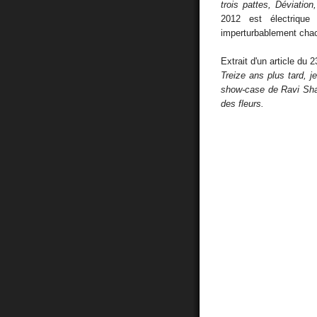
trois pattes, Déviatio
2012 est électrique 
imperturbablement chac
Extrait d'un article du 
Treize ans plus tard, 
show-case de Ravi Shar
des fleurs.