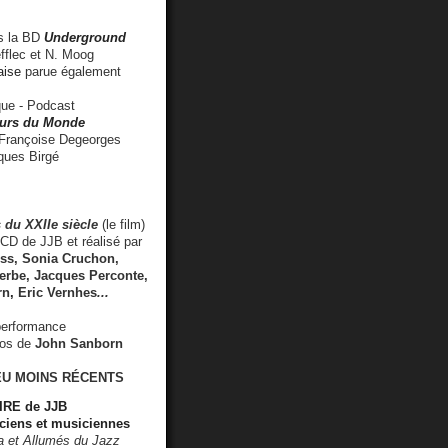
 la BD
Underground
fflec et N. Moog
aise
parue également
e - Podcast
rs du Monde
rançoise Degeorges
ues Birgé
 du XXIIe siècle
(le film)
CD de JJB et réalisé par
s, Sonia Cruchon,
rbe, Jacques Perconte,
rn
,
Eric Vernhes
...
performance
éos de
John Sanborn
EU MOINS RÉCENTS
RE de JJB
ciens et musiciennes
ra et Allumés du Jazz