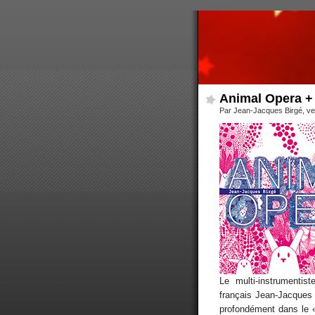
Animal Opera +
Par Jean-Jacques Birgé, ve
Le multi-instrumentis
français Jean-Jacques Bi
profondément dans le « 