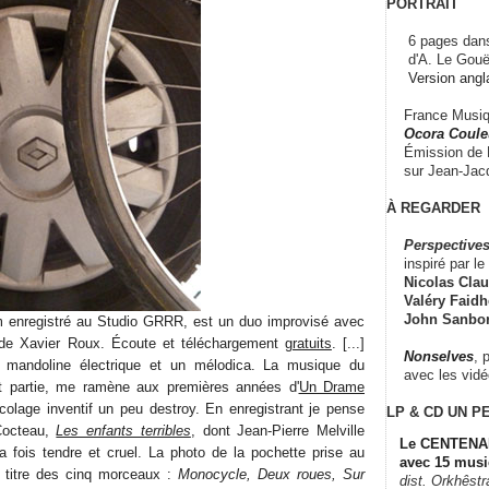
PORTRAIT
6 pages dans
d'A. Le Gouë
Version angl
France Musiqu
Ocora Couleu
Émission de F
sur Jean-Jacq
À REGARDER
Perspectives
inspiré par le 
Nicolas Claus
Valéry Faidhe
John Sanbo
bum enregistré au Studio GRRR, est un duo improvisé avec
de Xavier Roux. Écoute et téléchargement
gratuits
. [...]
Nonselves
, 
a mandoline électrique et un mélodica. La musique du
avec les vid
ait partie, me ramène aux premières années d'
Un Drame
icolage inventif un peu destroy. En enregistrant je pense
LP & CD
UN P
Cocteau,
Les enfants terribles
, dont Jean-Pierre Melville
Le CENTENAI
la fois tendre et cruel. La photo de la pochette prise au
avec 15 musi
e titre des cinq morceaux :
Monocycle, Deux roues, Sur
dist. Orkhêst