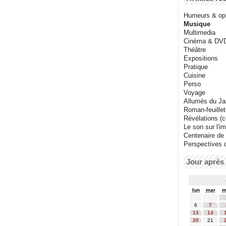
Humeurs & op
Musique
Multimedia
Cinéma & DV
Théâtre
Expositions
Pratique
Cuisine
Perso
Voyage
Allumés du J
Roman-feuille
Révélations (co
Le son sur l'i
Centenaire de
Perspectives 
Jour après 
lun
mar
m
6
7
13
14
20
21