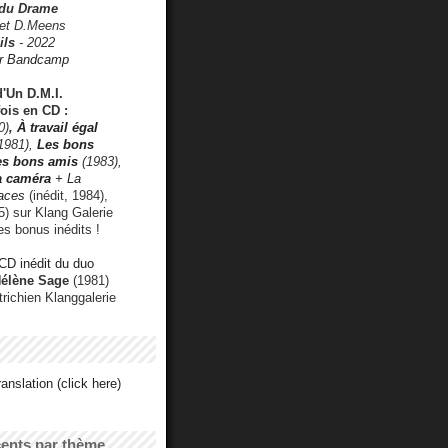
 du Drame
 et D.Meens
ils
- 2022
r Bandcamp
d'Un D.M.I.
fois en CD :
0)
,
À travail égal
1981),
Les bons
les bons amis
(1983),
a caméra
+ La
faces
(inédit, 1984),
) sur Klang Galerie
es bonus inédits !
CD inédit du duo
Hélène Sage
(1981)
utrichien Klanggalerie
anslation (click here)
cents par thème