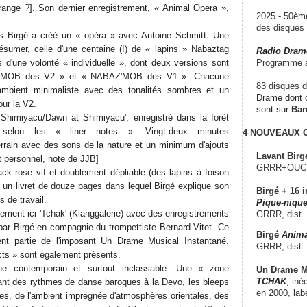
range ?]. Son dernier enregistrement, « Animal Opera »,
2025 - 50è
des disque
 Birgé a créé un « opéra » avec Antoine Schmitt. Une
résumer, celle d'une centaine (!) de « lapins » Nabaztag
Radio Dram
d'une volonté « individuelle », dont deux versions sont
Programme a
AZ'MOB des V2 » et « NABAZ'MOB des V1 ». Chacune
83 disques d
ambient minimaliste avec des tonalités sombres et un
Drame dont c
ur la V2.
sont sur
Ba
 Shimiyacu/Dawn at Shimiyacu', enregistré dans la forêt
e selon les « liner notes ». Vingt-deux minutes
4 NOUVEAUX
errain avec des sons de la nature et un minimum d'ajouts
Lavant Birg
t personnel, note de JJB]
GRRR+OUCH!,
ck rose vif et doublement dépliable (des lapins à foison
c un livret de douze pages dans lequel Birgé explique son
Birgé + 16 i
 de travail.
Pique-nique
ment ici 'Tchak' (Klanggalerie) avec des enregistrements
GRRR, dist.
par Birgé en compagnie du trompettiste Bernard Vitet. Ce
Birgé
Anima
ment partie de l'imposant Un Drame Musical Instantané.
GRRR, dist.
cts » sont également présents.
 contemporain et surtout inclassable. Une « zone
Un Drame Mu
TCHAK
, iné
ant des rythmes de danse baroques à la Devo, les bleeps
en 2000, lab
rres, de l'ambient imprégnée d'atmosphères orientales, des