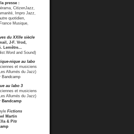
la presse :
lérama, CitizenJazz,
umanité, Impro Jazz,
utre quotidien,
 France Musique,
ves du XXIIe siècle
ail, J-F. Vrod,
S. Lemêtre
...
ist.Word and Sound)
ique-nique au labo
iennes et musiciens
es Allumés du Jazz)
r
Bandcamp
ue au labo 3
ciennes et musiciens
Les Allumés du Jazz)
r
Bandcamp
nyle
Fictions
el Martin
lla & Pitr
camp