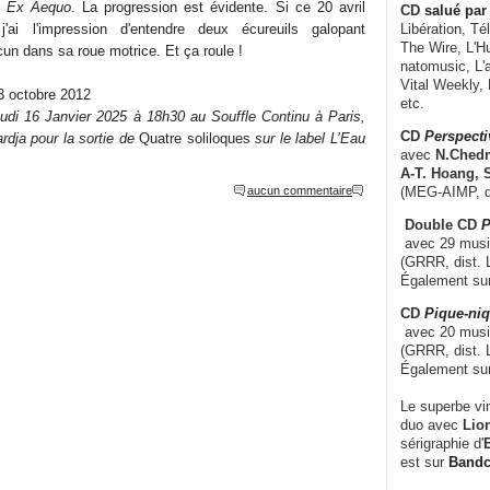
n, Ex Aequo
. La progression est évidente. Si ce 20 avril
CD
salué par 
j'ai l'impression d'entendre deux écureuils galopant
Libération, Té
The Wire, L'H
un dans sa roue motrice. Et ça roule !
natomusic, L'a
Vital Weekly,
23 octobre 2012
etc.
jeudi 16 Janvier 2025 à 18h30 au Souffle Continu à Paris,
CD
Perspecti
dja pour la sortie de
Quatre soliloques
sur le label L’Eau
avec
N.Chedm
A-T. Hoang, 
aucun commentaire
(MEG-AIMP, d
Double CD
P
avec 29 music
(GRRR, dist. L
Également su
CD
Pique-niq
avec 20 musi
(GRRR, dist. 
Également su
Le superbe vi
duo avec
Lion
sérigraphie d'
E
est sur
Band