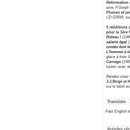
Reformation
avec F.Gorgé
Plumes et po
CD GRRR,
su
5 rééditions 
pour la 1ère 
Rideau !
(198
salaire égal
(
contes font 
L'homme à l
glace à trois 
Carnage
(1985
toutes avec d
Rendez-vous
J-J.Birgé et 
sur le label a
Translate
Fast English tr
Articles ré