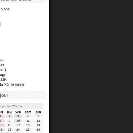
inions
D
azz
ton
ll.)
mage
 JJB
du XXIIe siècle
jour
«
janvier 2025
»
er
jeu
ven
sam
dim
1
2
3
4
5
8
9
10
11
12
15
16
17
18
19
22
23
24
25
26