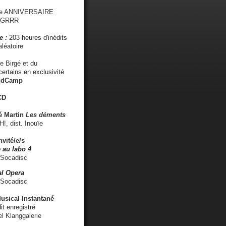
me ANNIVERSAIRE
s GRRR
e :
203 heures d'inédits
léatoire
e Birgé et du
ertains en exclusivité
ndCamp
CD
é
Martin
Les déments
 dist. Inouïe
nvité/e/s
 au labo 4
 Socadisc
l Opera
 Socadisc
sical Instantané
dit enregistré
el Klanggalerie