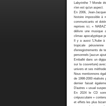
Labyrinthe ? Monde ét
n'en est qu'un aspect.
En 2006, Jean-Jacques
histoire impossible à 
communicants et dotés 
reprises ici, « NAB
délivre une musique 
climax apocalyptique po
Il y a aussi 'L'Aube à
tropicale péruvienn
d'enregistrements de t
personnels [aucun ajou
Emballé dans un digipa
sur la couverture) ave
univers et ses méthodes
Nous mentionnons égale
de 1998-2000 réalisés 
dernier faisait égale
D'autres « usual suspe
En 2024 le CD sonne
crépusculaire » conten
et effets les plus biza