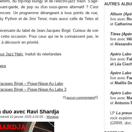
itifs, du trip-hop loungy et de l'électro-jazz trash. S'agit-
AUTRES ALBU
avant-garde, de pop ou d'un sous-genre alternatif ? C'est
s encore. Un programme dérangeant à tous points de vue,
Album (Apé
nty Python et de Jimi Tenor, mais aussi celle de Telex et
live avec
Ro
et
Catherine
iversaire du label de Jean-Jacques Birgé. Curieux de voir
Titres (Apé
à cette occasion. Pour ceux qui ne le connaissent pas, le
live avec
Hé
 découvrir en priorité.
et
Alexandr
Apéro Labo
sur Jazz`Halo
, traduit du néerlandais
live avec
Fab
et
Léa Ciech
pera
Apéro Labo 
live avec
Fa
et
Maëlle D
Jacques Birgé – Pique-Nique Au Labo
Jacques Birgé – Pique-Nique Au Labo 3
Apéro Labo
live avec
Ma
aucun commentaire
et
Antonin-T
en duo avec Ravi Shardja
LP
La preu
ndredi 10 janvier 2025 à 02:00
::
Musique
rock expérim
(GRRR, dist