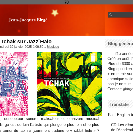
70
Jean-Jacques Birgé
 Tchak sur Jazz`Halo
Blog général
ndredi 10 janvier 2025 à 09:50
::
Musique
--- 21e année 
Créé en août 2
Plus de 6000 ar
Blog quotidien f
+ en miroir su
chronique solida
non je ne suis 
Contact:
jjbirg
Translate
Fast English tr
te, concepteur sonore, réalisateur et omnivore musical
rgé est de loin l'artiste qui plonge le plus loin et le plus
CD
Les dém
de l'Académi
terrier du lapin » [comment traduire le « rabbit hole » ?