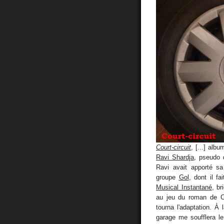
Court-circuit
, [...] al
Ravi Shardja
, pseudo 
Ravi avait apporté s
groupe
Gol
, dont il f
Musical Instantané
, br
au jeu du roman de 
tourna l'adaptation. À 
garage me soufflera l