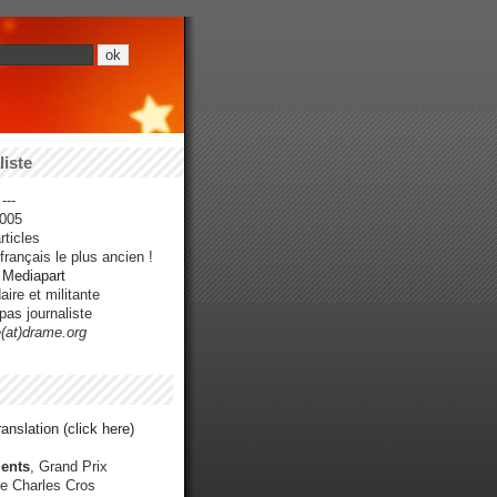
iste
---
005
ticles
rançais le plus ancien !
r Mediapart
ire et militante
pas journaliste
e(at)drame.org
anslation (click here)
ents
, Grand Prix
e Charles Cros