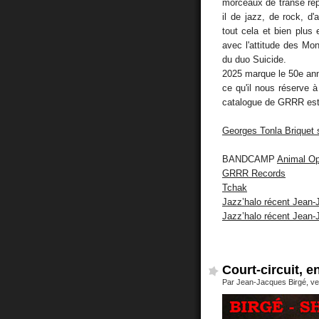
morceaux de transe répét
il de jazz, de rock, d'
tout cela et bien plu
avec l'attitude des Mo
du duo Suicide.
2025 marque le 50e ann
ce qu'il nous réserve 
catalogue de GRRR est à
Georges Tonla Briquet 
BANDCAMP
Animal O
GRRR Records
Tchak
Jazz’halo récent Jean-
Jazz’halo récent Jean-
Court-circuit, 
Par Jean-Jacques Birgé, ve