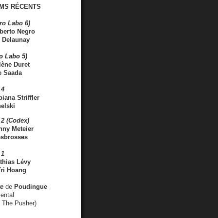
MS RÉCENTS
ro Labo 6)
berto Negro
 Delaunay
ro Labo 5)
lène Duret
e Saada
 4
iana Striffler
elski
2 (Codex)
nny Meteier
esbrosses
 1
thias Lévy
ri Hoang
ve
de
Poudingue
ental
. The Pusher)