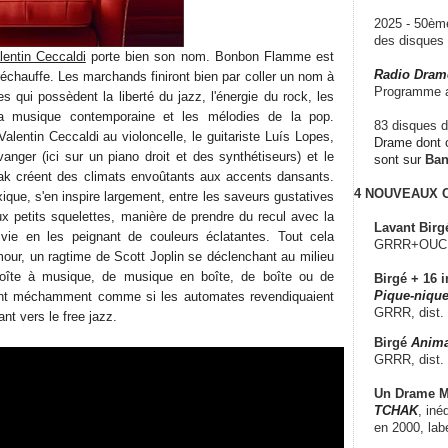
2025 - 50è
des disque
lentin Ceccaldi
porte bien son nom. Bonbon Flamme est
Radio Dram
réchauffe. Les marchands finiront bien par coller un nom à
Programme a
 qui possèdent la liberté du jazz, l'énergie du rock, les
la musique contemporaine et les mélodies de la pop.
83 disques d
Valentin Ceccaldi au violoncelle, le guitariste Luís Lopes,
Drame dont c
vanger (ici sur un piano droit et des synthétiseurs) et le
sont sur
Ba
iak créent des climats envoûtants aux accents dansants.
4 NOUVEAUX
ique, s'en inspire largement, entre les saveurs gustatives
ux petits squelettes, manière de prendre du recul avec la
Lavant Birg
ie en les peignant de couleurs éclatantes. Tout cela
GRRR+OUCH!,
ur, un ragtime de Scott Joplin se déclenchant au milieu
boîte à musique, de musique en boîte, de boîte ou de
Birgé + 16 i
Pique-nique
ant méchamment comme si les automates revendiquaient
GRRR, dist.
nt vers le free jazz.
Birgé
Anima
GRRR, dist.
Un Drame Mu
TCHAK
, iné
en 2000, lab