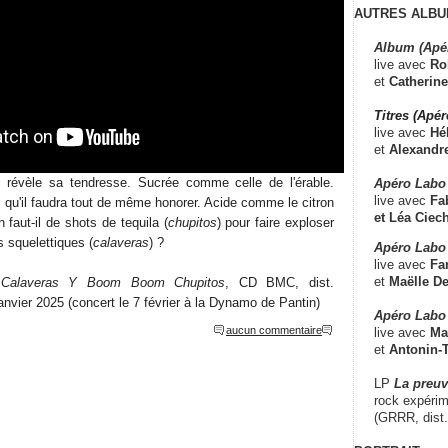
AUTRES ALBU
Album (Apé
live avec
Ro
et
Catherine
Titres (Apé
live avec
Hé
et
Alexandr
e révèle sa tendresse. Sucrée comme celle de l'érable.
Apéro Labo
live avec
Fab
qu'il faudra tout de même honorer. Acide comme le citron
et
Léa Ciech
faut-il de shots de tequila (
chupitos
) pour faire exploser
s squelettiques (
calaveras
) ?
Apéro Labo 
live avec
Fa
et
Maëlle D
,
Calaveras Y Boom Boom Chupitos
, CD BMC, dist.
janvier 2025 (concert le 7 février à la Dynamo de Pantin)
Apéro Labo
aucun commentaire
live avec
Ma
et
Antonin-T
LP
La preu
rock expérim
(GRRR, dist