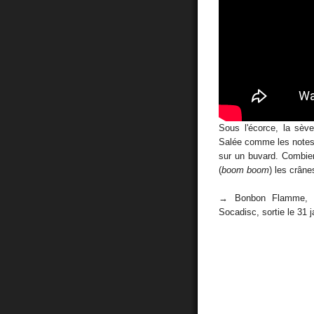
Sous l'écorce, la sèv
Salée comme les notes 
sur un buvard. Combien 
(
boom boom
) les crâne
→ Bonbon Flamme
Socadisc, sortie le 31 