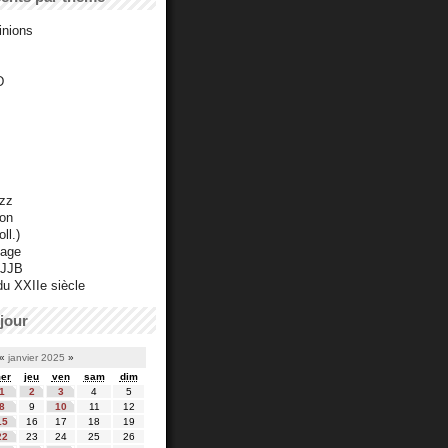
inions
D
azz
ton
ll.)
mage
 JJB
du XXIIe siècle
jour
«
janvier 2025
»
er
jeu
ven
sam
dim
1
2
3
4
5
8
9
10
11
12
15
16
17
18
19
22
23
24
25
26