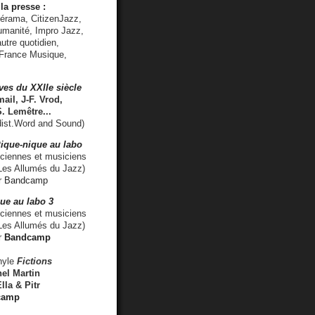
la presse :
lérama, CitizenJazz,
umanité, Impro Jazz,
utre quotidien,
 France Musique,
ves du XXIIe siècle
ail, J-F. Vrod,
S. Lemêtre
...
ist.Word and Sound)
ique-nique au labo
iennes et musiciens
es Allumés du Jazz)
r
Bandcamp
ue au labo 3
ciennes et musiciens
Les Allumés du Jazz)
r
Bandcamp
nyle
Fictions
el Martin
lla & Pitr
camp