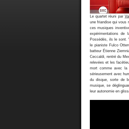
Le quartet réuni par
Va
une friandise qui vous 
ces musiques inventives
expérimentations de 
Possédés, ils le sont. 
le pianiste Fulco Otter
batteur Étienne Ziemn
Ceccaldi, rentré du Mex
relevées et les facétie
mort comme avec la v
sérieusement avec humo
du disque, sorte de 
musique, se déglingu
leur autonomie en glissa