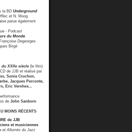
 la BD
Underground
fflec et N. Moog
aise
parue également
e - Podcast
rs du Monde
rançoise Degeorges
ues Birgé
 du XXIIe siècle
(le film)
CD de JJB et réalisé par
s, Sonia Cruchon,
rbe, Jacques Perconte,
rn
,
Eric Vernhes
...
performance
éos de
John Sanborn
EU MOINS RÉCENTS
RE de JJB
ciens et musiciennes
ra et Allumés du Jazz