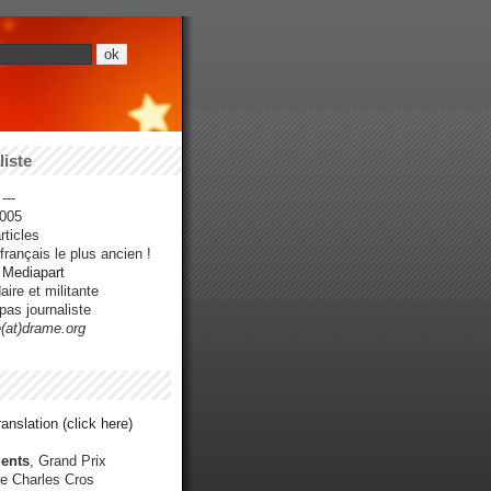
iste
---
005
ticles
rançais le plus ancien !
r Mediapart
ire et militante
pas journaliste
e(at)drame.org
anslation (click here)
ents
, Grand Prix
e Charles Cros