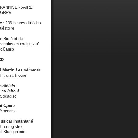
me ANNIVERSAIRE
s GRRR
e :
203 heures d'inédits
léatoire
e Birgé et du
ertains en exclusivité
ndCamp
CD
é
Martin
Les déments
 dist. Inouïe
nvité/e/s
 au labo 4
 Socadisc
l Opera
 Socadisc
sical Instantané
dit enregistré
el Klanggalerie