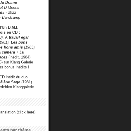
 du Drame
 et D.Meens
ils
- 2022
r Bandcamp
d'Un D.M.I.
fois en CD :
0)
,
À travail égal
1981),
Les bons
les bons amis
(1983),
a caméra
+ La
faces
(inédit, 1984),
) sur Klang Galerie
es bonus inédits !
CD inédit du duo
Hélène Sage
(1981)
utrichien Klanggalerie
anslation (click here)
cents par thème