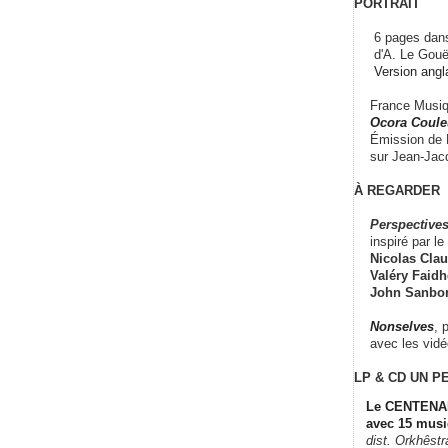
PORTRAIT
6 pages dans
d'A. Le Gouë
Version angl
France Musiqu
Ocora Couleu
Émission de F
sur Jean-Jacq
À REGARDER
Perspectives
inspiré par le 
Nicolas Claus
Valéry Faidhe
John Sanbo
Nonselves
, 
avec les vid
LP & CD
UN P
Le CENTENAI
avec 15 musi
dist. Orkhêst