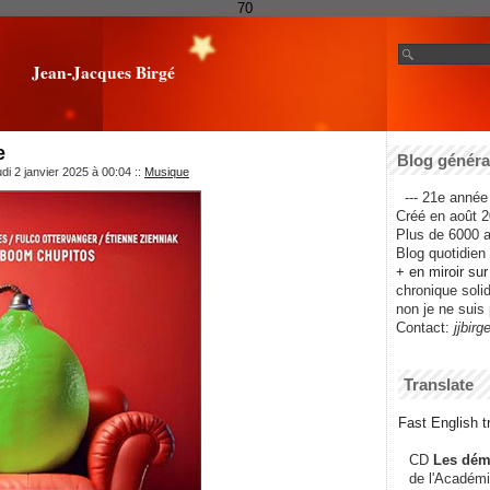
70
Jean-Jacques Birgé
e
Blog général
di 2 janvier 2025 à 00:04
::
Musique
--- 21e année 
Créé en août 2
Plus de 6000 ar
Blog quotidien f
+ en miroir su
chronique solida
non je ne suis 
Contact:
jjbirg
Translate
Fast English tr
CD
Les dém
de l'Académi