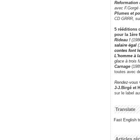
Reformation
avec F.Gorgé
Plumes et po
CD GRRR,
su
5 rééditions 
pour la 1ère 
Rideau !
(198
salaire égal
(
contes font 
L'homme à l
glace à trois 
Carnage
(1985
toutes avec d
Rendez-vous
J-J.Birgé et 
sur le label a
Translate
Fast English tr
Articles ré