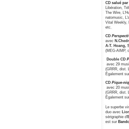
CD
salué par 
Libération, Té
The Wire, L'H
natomusic, L'a
Vital Weekly,
etc.
CD
Perspecti
avec
N.Chedm
A-T. Hoang, 
(MEG-AIMP, d
Double CD
P
avec 29 music
(GRRR, dist. L
Également su
CD
Pique-niq
avec 20 musi
(GRRR, dist. 
Également su
Le superbe vi
duo avec
Lion
sérigraphie d'
E
est sur
Band