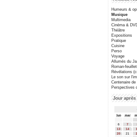
Humeurs & op
Musique
Multimedia
Cinéma & DV
Théâtre
Expositions
Pratique
Cuisine
Perso
Voyage
Allumés du J
Roman-feuille
Révélations (co
Le son sur l'i
Centenaire de
Perspectives 
Jour après 
lun
mar
m
6
7
13
14
20
21