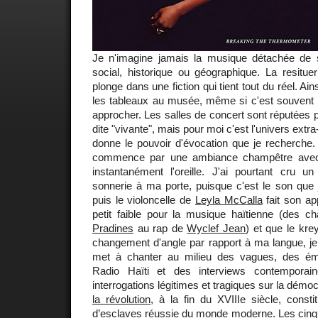
Je n'imagine jamais la musique détachée de so
social, historique ou géographique. La resitue
plonge dans une fiction qui tient tout du réel. Ain
les tableaux au musée, même si c'est souvent l
approcher. Les salles de concert sont réputées 
dite "vivante", mais pour moi c'est l'univers extra-
donne le pouvoir d'évocation que je recherche.
commence par une ambiance champêtre avec 
instantanément l'oreille. J'ai pourtant cru un
sonnerie à ma porte, puisque c'est le son que 
puis le violoncelle de
Leyla McCalla
fait son ap
petit faible pour la musique haïtienne (des 
Pradines
au rap de
Wyclef Jean
) et que le kre
changement d'angle par rapport à ma langue, je s
met à chanter au milieu des vagues, des émi
Radio Haïti et des interviews contemporai
interrogations légitimes et tragiques sur la démoc
la révolution
, à la fin du XVIIIe siècle, consti
d’esclaves réussie du monde moderne. Les cinq