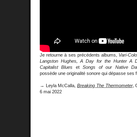
Je retourne à ses précédents albums,
Vari-Colo
Langston Hughes, A Day for the Hunter A D
Capitalist Blues
et
Songs of our Native Da
possède une originalité sonore qui dépasse ses fo
→ Leyla McCalla,
Breaking The Thermometer
, 
6 mai 2022