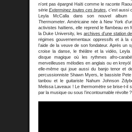
n'ont pas épargné Haïti comme le raconte Raou
série
Exterminez toutes ces brutes
, c'est aussi 
Leyla McCalla dans son nouvel album i
Thermometer
. Américaine née à New York d'un
activistes haïtiens, elle reprend le flambeau en f
la Duke University, les
archives d'une station de
régimes gouvernementaux oppressifs et à la c
l'aide de la veuve de son fondateur. Après un 
croise la danse, le théâtre et la vidéo, Leyla
disque magique où les rythmes afro-cara
merveilleuses mélodies en anglais ou en kreyòl
elle-même qui joue aussi du banjo tenor et de 
percussionniste Shawn Myers, le bassiste Pete 
tanbou et le guitariste Nahum Johnson Zdybel
Melissa Laveaux ! Le thermomètre se brise-t-il 
par la musique ou sous l'incontournable révolte ?