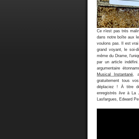
Ce n'est pas très mali
dans notre boîte aux let
voulons pas. Il est vrai
grand voyant, le soi-d
même du Drame, l'uniq
par un article indéfin
argumentaire étonnamm
Musical Instantané
, 
gratuitement tous vo
déplaciez ! À titre 
enregistrés
live
à La J
Lasfargues, Edward Pe