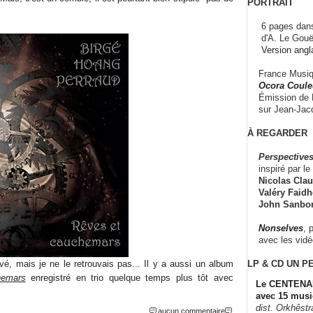
PORTRAIT
6 pages dans
d'A. Le Gouë
Version angl
France Musiqu
Ocora Couleu
Émission de F
sur Jean-Jacq
À REGARDER
Perspectives
inspiré par le 
Nicolas Claus
Valéry Faidhe
John Sanbo
Nonselves
, 
avec les vid
LP & CD
UN P
vé, mais je ne le retrouvais pas... Il y a aussi un album
hemars
enregistré en trio quelque temps plus tôt avec
Le CENTENAI
avec 15 musi
dist. Orkhêst
aucun commentaire