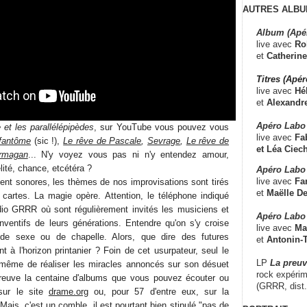
AUTRES ALBU
Album (Apé
live avec
Ro
et
Catherine
Titres (Apé
live avec
Hé
et
Alexandr
Apéro Labo
 et les parallélépipèdes
, sur YouTube vous pouvez vous
live avec
Fab
 fantôme
(sic !),
Le rêve de Pascale
,
Sevrage
,
Le rêve de
et
Léa Ciech
rmagan
... N'y voyez vous pas ni n'y entendez amour,
élité, chance, etcétéra ?
Apéro Labo 
live avec
Fa
nt sonores, les thèmes de nos improvisations sont tirés
et
Maëlle D
cartes. La magie opère. Attention, le téléphone indiqué
dio GRRR où sont régulièrement invités les musiciens et
Apéro Labo
nventifs de leurs générations. Entendre qu'on s'y croise
live avec
Ma
 de sexe ou de chapelle. Alors, que dire des futures
et
Antonin-T
nt à l'horizon printanier ? Foin de cet usurpateur, seul le
LP
La preu
 même de réaliser les miracles annoncés sur son désuet
rock expérim
 preuve la centaine d'albums que vous pouvez écouter ou
(GRRR, dist
 sur le site
drame.org
ou, pour 57 d'entre eux, sur la
 Mais, c'est un comble, il est pourtant bien stipulé "pas de