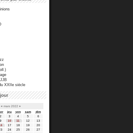
inions
D
azz
ton
ll.)
mage
 JJB
du XXIIe siècle
jour
«
mars 2022
»
er
jeu
ven
sam
dim
2
3
4
5
6
9
10
11
12
13
16
17
18
19
20
23
24
25
26
27