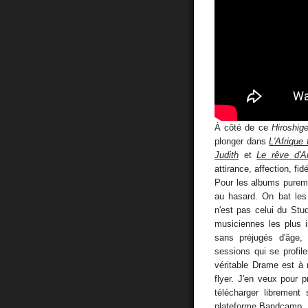
À côté de ce
Hiroshige
plonger dans
L'Afrique
Judith
et
Le rêve d'A
attirance, affection, fid
Pour les albums pureme
au hasard. On bat les 
n'est pas celui du Stu
musiciennes les plus i
sans préjugés d'âge,
sessions qui se profile
véritable Drame est à
flyer. J'en veux pour
télécharger librement
plateforme
Bandcamp
.