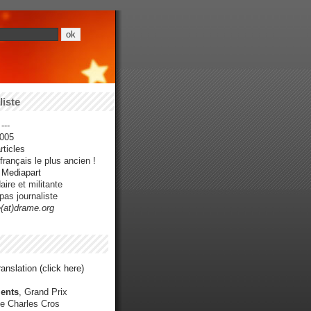
iste
---
005
ticles
rançais le plus ancien !
r Mediapart
ire et militante
pas journaliste
e(at)drame.org
anslation (click here)
ents
, Grand Prix
e Charles Cros