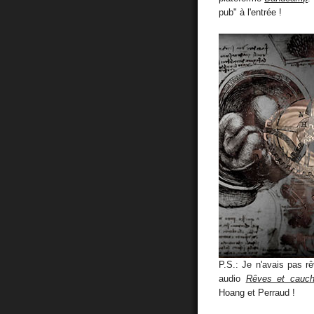
pub" à l'entrée !
P.S.: Je n'avais pas rê
audio
Rêves et cauc
Hoang et Perraud !