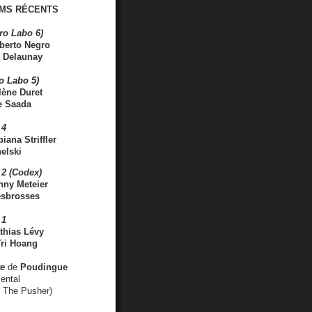
MS RÉCENTS
ro Labo 6)
berto Negro
 Delaunay
ro Labo 5)
lène Duret
e Saada
 4
iana Striffler
elski
2 (Codex)
nny Meteier
esbrosses
 1
thias Lévy
ri Hoang
ve
de
Poudingue
ental
. The Pusher)