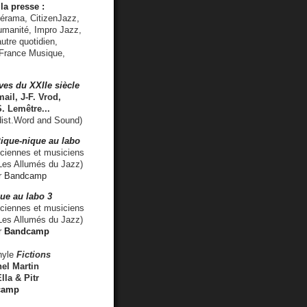
la presse :
lérama, CitizenJazz,
umanité, Impro Jazz,
utre quotidien,
 France Musique,
ves du XXIIe siècle
ail, J-F. Vrod,
S. Lemêtre
...
ist.Word and Sound)
ique-nique au labo
iennes et musiciens
es Allumés du Jazz)
r
Bandcamp
ue au labo 3
ciennes et musiciens
Les Allumés du Jazz)
r
Bandcamp
nyle
Fictions
el Martin
lla & Pitr
camp