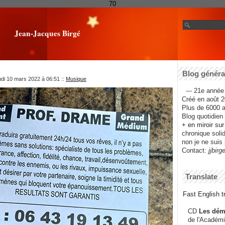
70
Jean-Jacques Birgé
Blog général
udi 10 mars 2022 à 06:51
::
Musique
--- 21e année 
Créé en août 2
Plus de 6000 ar
Blog quotidien f
+ en miroir su
chronique solida
non je ne suis 
Contact:
jjbirg
Translate
Fast English tr
CD
Les dém
de l'Académi