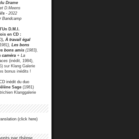
 du Drame
 et D.Meens
ils
- 2022
r Bandcamp
d'Un D.M.I.
fois en CD :
0)
,
À travail égal
1981),
Les bons
les bons amis
(1983),
a caméra
+ La
faces
(inédit, 1984),
) sur Klang Galerie
es bonus inédits !
CD inédit du duo
Hélène Sage
(1981)
utrichien Klanggalerie
anslation (click here)
cents par thème