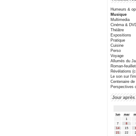
Humeurs & op
Musique
Multimedia
Cinéma & DV
Théâtre
Expositions
Pratique
Cuisine
Perso
Voyage
Allumés du J
Roman-feuille
Révélations (co
Le son sur l'i
Centenaire de
Perspectives 
Jour après 
lun
mar
m
1
7
8
14
15
21
22