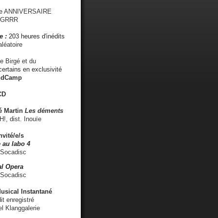
me ANNIVERSAIRE
s GRRR
e :
203 heures d'inédits
léatoire
e Birgé et du
ertains en exclusivité
ndCamp
CD
é
Martin
Les déments
 dist. Inouïe
nvité/e/s
 au labo 4
 Socadisc
l Opera
 Socadisc
sical Instantané
dit enregistré
el Klanggalerie