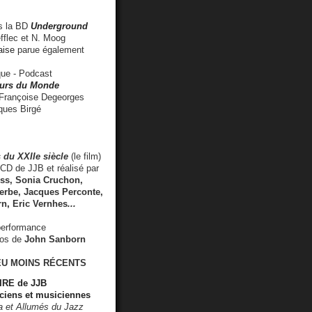
 la BD
Underground
fflec et N. Moog
aise
parue également
e - Podcast
rs du Monde
rançoise Degeorges
ues Birgé
 du XXIIe siècle
(le film)
CD de JJB et réalisé par
s, Sonia Cruchon,
rbe, Jacques Perconte,
rn
,
Eric Vernhes
...
performance
éos de
John Sanborn
EU MOINS RÉCENTS
RE de JJB
ciens et musiciennes
ra et Allumés du Jazz