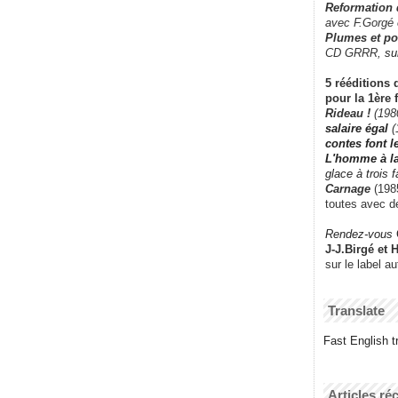
Reformation
avec F.Gorgé
Plumes et po
CD GRRR,
su
5 rééditions 
pour la 1ère 
Rideau !
(198
salaire égal
(
contes font 
L'homme à l
glace à trois 
Carnage
(1985
toutes avec d
Rendez-vous
J-J.Birgé et 
sur le label a
Translate
Fast English tr
Articles ré