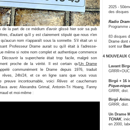
2025 - 50è
des disque
Radio Dram
Programme a
n de la part de ce médium d'avoir glissé hier soir sa pub
tres, d'autant qu'il y est clairement stipulé que nous n'en
83 disques d
 qu'aucun nom n'apparaît sous la sonnette. S'il était un si
Drame dont c
isant Professeur Drame aurait su qu'il était à l'adresse-
sont sur
Ba
ue même si notre nom complet et authentique commence
4 NOUVEAUX
i. Découvrir la supercherie était trop facile, malgré son
ent proche de la vérité. Il est certain qu'
Un Drame
Lavant Birg
appelé communément le Drame depuis 1976, traduit
GRRR+OUCH!,
s rêves, 24h/24, et ce en ligne sans que vous vous
Birgé + 16 i
de preuve incontournable, voici
Rêves et cauchemars
Pique-nique
ava avec Alexandra Grimal, Antonin-Tri Hoang, Fanny
GRRR, dist.
rraud et moi-même :
Birgé
Anima
GRRR, dist.
Un Drame Mu
TCHAK
, iné
en 2000, lab