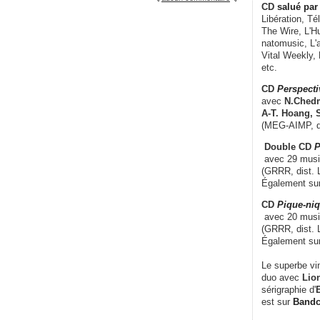
CD
salué par 
Libération, Té
The Wire, L'H
natomusic, L'a
Vital Weekly,
etc.
CD
Perspecti
avec
N.Chedm
A-T. Hoang, 
(MEG-AIMP, d
Double CD
P
avec 29 music
(GRRR, dist. L
Également su
CD
Pique-niq
avec 20 musi
(GRRR, dist. 
Également su
Le superbe vi
duo avec
Lion
sérigraphie d'
E
est sur
Band