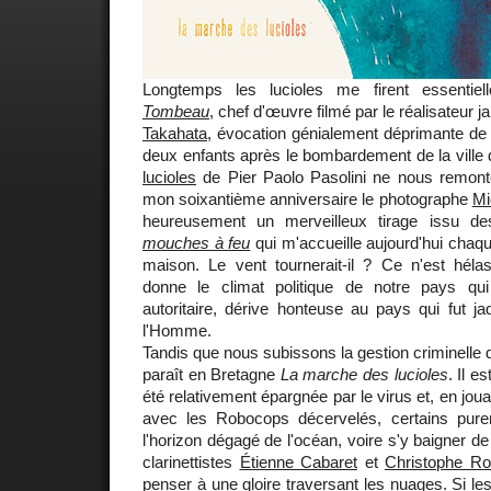
Longtemps les lucioles me firent essentie
Tombeau
, chef d'œuvre filmé par le réalisateur 
Takahata
, évocation génialement déprimante de 
deux enfants après le bombardement de la ville
lucioles
de Pier Paolo Pasolini ne nous remont
mon soixantième anniversaire le photographe
Mi
heureusement un merveilleux tirage issu d
mouches à feu
qui m'accueille aujourd'hui chaque
maison. Le vent tournerait-il ? Ce n'est héla
donne le climat politique de notre pays qui
autoritaire, dérive honteuse au pays qui fut ja
l'Homme.
Tandis que nous subissons la gestion criminelle de
paraît en Bretagne
La marche des lucioles
. Il e
été relativement épargnée par le virus et, en joua
avec les Robocops décervelés, certains pure
l'horizon dégagé de l'océan, voire s'y baigner d
clarinettistes
Étienne Cabaret
et
Christophe Ro
penser à une gloire traversant les nuages. Si les 