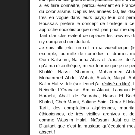
à les faire connaître, particulièrement en Franc
du colonialisme. Depuis les années 50, les dis
très en vogue dans leurs pays) leur ont per
Houssais préfère le concept de florilège à cel
approche sociohistorique n'est pas pour me dépla
Tant d'articles évitent de replacer les œuvres d
n'y comprend rien du tout.
Je suis allé jeter un œil à ma vidéothèque (l
exemple, fourmille de comédies et drames m
Oum Kalsoum, Natacha Atlas et
Transes
de Na
qu'à ma discothèque, mieux fournie que je ne pe
Khalifé, Nassir Shamma, Mohammed Abd
Mohammed Abdel, Wahab, Asalah, Nagat, Abb
Kalim Hafez, Idir (sur lequel j'ai
réalisé un film
), 
Reinette L'Oranaise, Amina Alaoui, Laayoun 
Harachi, Ahallil de Gouraba, Hasna El Becha
Khaled, Cheb Mami, Sofiane Saidi, Omar El Magh
Tartit, des compilations algériennes, maurit
éthiopiennes, de très vieilles archives et d
comme Wassim Halal, Naïssam Jalal ou le 
D'autant que c'est la musique qu'écoutent mes
absent !