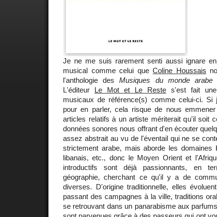
Je ne me suis rarement senti aussi ignare en
musical comme celui que
Coline Houssais
nou
l'anthologie des
Musiques du monde arabe
q
L'éditeur
Le Mot et Le Reste
s'est fait une
musicaux de référence(s) comme celui-ci. Si j'
pour en parler, cela risque de nous emmener
articles relatifs à un artiste mériterait qu'il so
données sonores nous offrant d'en écouter quelqu
assez abstrait au vu de l'éventail qui ne se con
strictement arabe, mais aborde les domaines b
libanais, etc., donc le Moyen Orient et l'Afri
introductifs sont déjà passionnants, en te
géographie, cherchant ce qu'il y a de com
diverses. D'origine traditionnelle, elles évolue
passant des campagnes à la ville, traditions or
se retrouvant dans un panarabisme aux parfums 
sont parvenues grâce à des passeurs qui ont voué