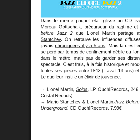
Dans le même paquet était glissé un CD live
Moreau Gottschalk
, précurseur du ragtime et 
before Jazz 2
que Lionel Martin partage a
Stantchev
. On retrouve les influences diffu
j'avais
chroniquées il y a 5 ans
. Mais là c'est e
se perd par temps de confinement débile où l'on 
dans le métro, mais pas de garder ses dista
spectacle. C'est frais, à la fois historique et mo
toutes ses pièces entre 1842 (il avait 13 ans) et 
Le duo leur instille un élixir de jouvence.
→ Lionel Martin,
Solos
, LP Ouch!Records, 24€ 
Cristal Recods)
→ Mario Stantchev & Lionel Martin,
Jazz Before
Underground
, CD Ouch!Records, 7,99€