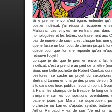
Si le premier envoi s'est égaré, entendre qu'il
postier indélicat, j'ai réussi à récupérer le
Malassis. Les vinyles ne rentrant pas dans 
homologuées et les lettres, contrairement aux 
pas de numéro de suivi, c'est chaque fois une gal
que je fasse un bon bout de chemin jusqu'à l'un
queue pour que l'on me réponde qu'on m'appel
retrouvé l'objet !
Lorsque je dis que le premier envoi a fait l
indélicat, c'est à prendre au pied de la lettre (non
Sous une belle pochette de
Robert Combas
qui 
peintures, se cache un projet du saxophoni
Bertrand Larrieu
en charge des prises de son.
S
situ dans des lieux publics : sous un pont à Gous
à Paris, les champs de la Beauce, le long de la
s'imprime sur les compositions overdubées 
batterie joués par Martin se superposent p
orchestre où Larrieu s'ajoute, synthé, batterie
Arthur Rimbaud y va de son "Je est un aut