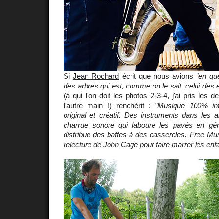
Si
Jean Rochard
écrit que nous avions
"en que
des arbres qui est, comme on le sait, celui des 
(à qui l'on doit les photos 2-3-4, j'ai pris les 
l'autre main !) renchérit :
"Musique 100% info
original et créatif. Des instruments dans les a
charrue sonore qui laboure les pavés en gém
distribue des baffes à des casseroles. Free Musi
relecture de John Cage pour faire marrer les enfa