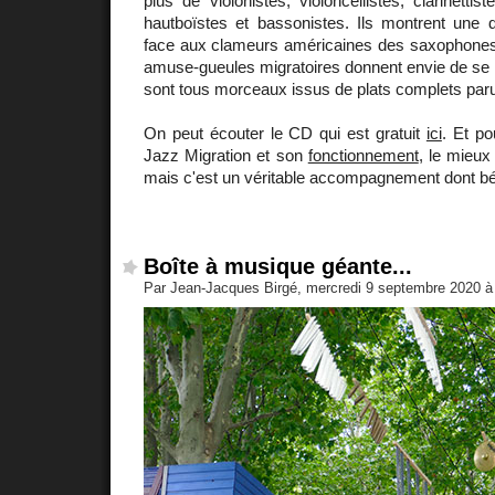
plus de violonistes, violoncellistes, clarinetti
hautboïstes et bassonistes. Ils montrent une 
face aux clameurs américaines des saxophones e
amuse-gueules migratoires donnent envie de se me
sont tous morceaux issus de plats complets paru
On peut écouter le CD qui est gratuit
ici
. Et po
Jazz Migration et son
fonctionnement
, le mieux 
mais c'est un véritable accompagnement dont béné
Boîte à musique géante...
Par Jean-Jacques Birgé, mercredi 9 septembre 2020 