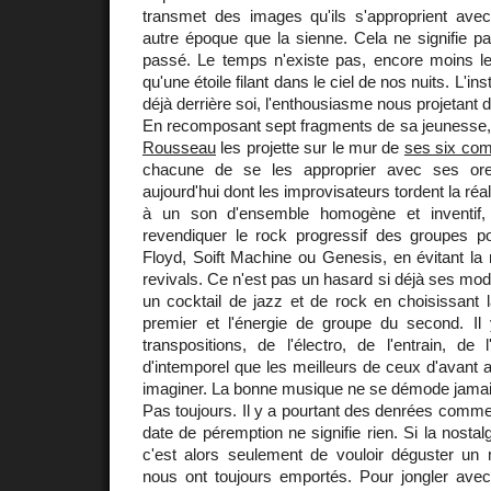
transmet des images qu'ils s'approprient ave
autre époque que la sienne. Cela ne signifie 
passé. Le temps n'existe pas, encore moins le
qu'une étoile filant dans le ciel de nos nuits. L'in
déjà derrière soi, l'enthousiasme nous projetant d
En recomposant sept fragments de sa jeunesse,
Rousseau
les projette sur le mur de
ses six com
chacune de se les approprier avec ses oreil
aujourd'hui dont les improvisateurs tordent la r
à un son d'ensemble homogène et inventif
revendiquer le rock progressif des groupes 
Floyd, Soift Machine ou Genesis, en évitant la m
revivals. Ce n'est pas un hasard si déjà ses mod
un cocktail de jazz et de rock en choisissant la
premier et l'énergie de groupe du second. I
transpositions, de l'électro, de l'entrain, de
d'intemporel que les meilleurs de ceux d'avant
imaginer. La bonne musique ne se démode jamais
Pas toujours. Il y a pourtant des denrées comme l
date de péremption ne signifie rien. Si la nostal
c'est alors seulement de vouloir déguster un
nous ont toujours emportés. Pour jongler ave