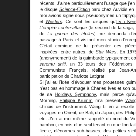
récents. J'aime particulièrement l'usage que j'en
le disque
Science-Fiction
paru chez Auvidis en
moi avions signé sous pseudonymes un tripty
et
Western
. Ce sont les disques qu'
Irvin Ker
L'empire contre-attaque
(le second de la saga, 
de
La guerre des étoiles
) me demanda d'éc
passage à Paris et visitant mon studio d'enreg
C'était comique de lui présenter ces pièces
inspirées, entre autres, de
Star Wars
. En 1976
(anonymement) de la guimbarde typiquement c
saremu uniti
, un 33 tours des Fédérations 
Communiste Français, réalisé par Jean-A
participation de Charlotte Latigrat !
Si j'ai eu l'idée d'évoquer mes prouesses guim
n'est pas en hommage à Charles Ives et son pu
de sa
Holidays Symphony
, mais parce qu'av
Morning,
Philippe Krumm
m'a présenté
Wang
chinois de l'instrument. Wang Li en a récolt
voyages en Orient, de Bali, du Japon, des Philip
etc. J'en ai moi-même rapporté du nord du Vi
bambou, en bois d'un seul tenant ou que l'on fait 
ficelle, d'énormes sub-basses, des petites sic