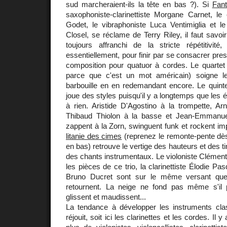
sud marcheraient-ils la tête en bas ?). Si
Fan
saxophoniste-clarinettiste Morgane Carnet, le c
Godet, le vibraphoniste Luca Ventimiglia et le
Closel, se réclame de Terry Riley, il faut savoir 
toujours affranchi de la stricte répétitivité
essentiellement, pour finir par se consacrer pre
composition pour quatuor à cordes. Le quartet 
parce que c'est un mot américain) soigne le
barbouille en en redemandant encore. Le quint
joue des styles puisqu'il y a longtemps que les é
à rien. Aristide D'Agostino à la trompette, Ar
Thibaud Thiolon à la basse et Jean-Emmanuel
zappent à la Zorn, swinguent funk et rockent impe
litanie des cimes
(reprenez le remonte-pente dès
en bas) retrouve le vertige des hauteurs et des t
des chants instrumentaux. Le violoniste Clémen
les pièces de ce trio, la clarinettiste Élodie Pasq
Bruno Ducret sont sur le même versant que
retournent. La neige ne fond pas même s'il pl
glissent et maudissent...
La tendance à développer les instruments cl
réjouit, soit ici les clarinettes et les cordes. Il