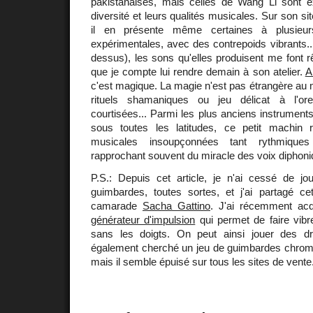
pakistanaises, mais celles de Wang Li sont ex
diversité et leurs qualités musicales. Sur son si
il en présente même certaines à plusieur
expérimentales, avec des contrepoids vibrants..
dessus), les sons qu'elles produisent me font rêv
que je compte lui rendre demain à son atelier.
A
c'est magique. La magie n'est pas étrangère au
rituels shamaniques ou jeu délicat à l'orei
courtisées... Parmi les plus anciens instrumen
sous toutes les latitudes, ce petit machin r
musicales insoupçonnées tant rythmiques
rapprochant souvent du miracle des voix diphoni
P.S.: Depuis cet article, je n'ai cessé de jo
guimbardes, toutes sortes, et j'ai partagé 
camarade
Sacha Gattino
. J'ai récemment ac
générateur d'impulsion
qui permet de faire vibr
sans les doigts. On peut ainsi jouer des dr
également cherché un jeu de guimbardes chro
mais il semble épuisé sur tous les sites de vente.