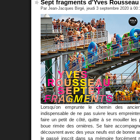
Sept fragments d'Yves Rousseau
Par Jean-Jacques Birgé, jeudi 3 septembre 2020 à 00
Lorsqu'on emprunte le chemin des ancien
indispensable de ne pas suivre leurs empreinte
faire un petit de côté, quitte à se mouiller les
boue rimée des ornières. Se faire accompagn
découvrent avec des yeux neufs est de bonne au
le passé inscrit dans sa mémoire forcément re