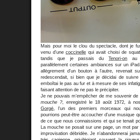
Mais pour moi le clou du spectacle, dont je fus 
venu d'une
coccinelle
qui avait choisi de squa
tandis que je passais du
Tenori-on
a
parallèlement certaines ambiances sur un iPad.
allègrement d'un bouton à l'autre, revenait su
redescendait, si bien que je décidai de suivre
emboîtai le pas au fur et à mesure de ses infati
faisant attention de ne pas le précipiter.
Je ne pouvais m'empêcher de me souvenir de
mouche ?
, enregistré le 18 août 1972, à n
Gorgé
, l'un des premiers morceaux qui n
pourrions peut-être accoucher d'une musique qu
de ce que nous connaissions et qui se tenait po
La mouche se posait sur une page, un mot par ci
improvisation débridée. Je n'abandonnerai jamai
très cagienne, privilégiant souvent la rigu