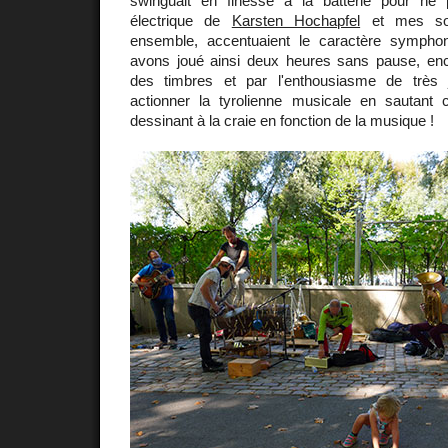
swinguait en finesse à la batterie pour ne 
électrique de
Karsten Hochapfel
et mes son
ensemble, accentuaient le caractère sympho
avons joué ainsi deux heures sans pause, enc
des timbres et par l'enthousiasme de très
actionner la tyrolienne musicale en sautan
dessinant à la craie en fonction de la musique !