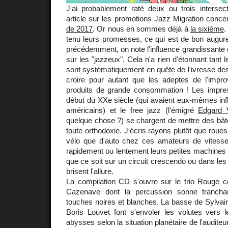
J'ai probablement raté deux ou trois intersec
article sur les promotions Jazz Migration conce
de 2017
. Or nous en sommes déjà à
la sixième
.
tenu leurs promesses, ce qui est de bon augur
précédemment, on note l'influence grandissante d
sur les "jazzeux". Cela n'a rien d'étonnant tant
sont systématiquement en quête de l'ivresse des
croire pour autant que les adeptes de l'improv
produits de grande consommation ! Les impres
début du XXe siècle (qui avaient eux-mêmes inf
américains) et le free jazz (l'émigré
Edgard 
quelque chose ?) se chargent de mettre des bât
toute orthodoxie. J'écris rayons plutôt que roues,
vélo que d'auto chez ces amateurs de vitesse, 
rapidement ou lentement leurs petites machines b
que ce soit sur un circuit crescendo ou dans les
brisent l'allure.
La compilation CD s'ouvre sur le trio
Rouge
co
Cazenave dont la percussion sonne trancha
touches noires et blanches. La basse de Sylvain 
Boris Louvet font s'envoler les volutes vers 
abysses selon la situation planétaire de l'audite