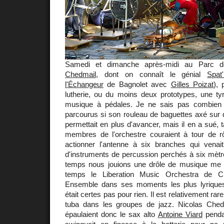
Samedi et dimanche après-midi au Parc de
Chedmail
, dont on connaît le génial
Spat
l'Échangeur
de Bagnolet avec
Gilles Poizat
), 
lutherie, ou du moins deux prototypes, une tyr
musique à pédales. Je ne sais pas combien d
parcourus si son rouleau de baguettes axé sur 
permettait en plus d'avancer, mais il en a sué, t
membres de l'orchestre couraient à tour de rô
actionner l'antenne à six branches qui venait
d'instruments de percussion perchés à six mètr
temps nous jouions une drôle de musique me 
temps le Liberation Music Orchestra de Ch
Ensemble dans ses moments les plus lyriques.
était certes pas pour rien. Il est relativement rar
tuba dans les groupes de jazz. Nicolas Che
épaulaient donc le sax alto
Antoine Viard
penda