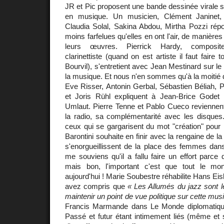
JR et Pic proposent une bande dessinée virale su
en musique. Un musicien, Clément Janinet, 
Claudia Solal, Sakina Abdou, Mirtha Pozzi rép
moins farfelues qu'elles en ont l'air, de manière
leurs œuvres. Pierrick Hardy, compositeur-
clarinettiste (quand on est artiste il faut faire 
Bourvil), s'entretient avec Jean Mestinard sur l
la musique. Et nous n'en sommes qu'à la moitié
Eve Risser, Antonin Gerbal, Sébastien Béliah, 
et Joris Rühl expliquent à Jean-Brice Godet l
Umlaut. Pierre Tenne et Pablo Cueco reviennent 
la radio, sa complémentarité avec les disques
ceux qui se gargarisent du mot "création" pour m
Barontini souhaite en finir avec la rengaine de la
s'enorgueillissent de la place des femmes dans
me souviens qu'il a fallu faire un effort parc
mais bon, l'important c'est que tout le mo
aujourd'hui ! Marie Soubestre réhabilite Hans Ei
avez compris que
« Les Allumés du jazz sont le
maintenir un point de vue politique sur cette mus
Francis Marmande dans Le Monde diplomatiq
Passé et futur étant intimement liés (même et 