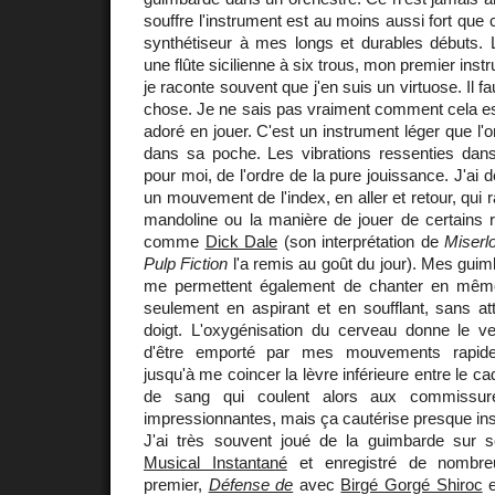
souffre l'instrument est au moins aussi fort que cel
synthétiseur à mes longs et durables débuts. 
une flûte sicilienne à six trous, mon premier inst
je raconte souvent que j'en suis un virtuose. Il fa
chose. Je ne sais pas vraiment comment cela est
adoré en jouer. C'est un instrument léger que l'
dans sa poche. Les vibrations ressenties dans
pour moi, de l'ordre de la pure jouissance. J'ai d
un mouvement de l'index, en aller et retour, qui r
mandoline ou la manière de jouer de certains
comme
Dick Dale
(son interprétation de
Miserl
Pulp Fiction
l'a remis au goût du jour). Mes guim
me permettent également de chanter en mêm
seulement en aspirant et en soufflant, sans at
doigt. L'oxygénisation du cerveau donne le ver
d'être emporté par mes mouvements rapide
jusqu'à me coincer la lèvre inférieure entre le cad
de sang qui coulent alors aux commissur
impressionnantes, mais ça cautérise presque in
J'ai très souvent joué de la guimbarde sur
Musical Instantané
et enregistré de nombre
premier,
Défense de
avec
Birgé Gorgé Shiroc
e