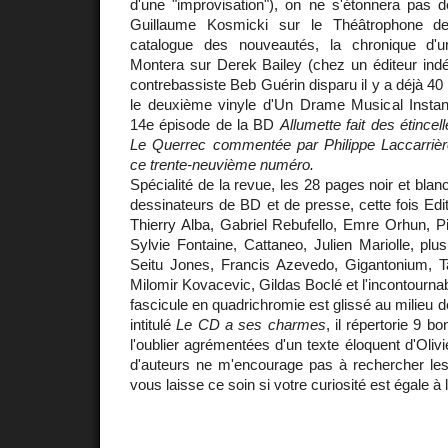
d'une "improvisation"), on ne s'étonnera pas d
Guillaume Kosmicki sur le Théâtrophone d
catalogue des nouveautés, la chronique d'
Montera sur Derek Bailey (chez un éditeur ind
contrebassiste Beb Guérin disparu il y a déjà 4
le deuxième vinyle d'Un Drame Musical Instanta
14e épisode de la BD
Allumette fait des étincel
Le Querrec commentée par Philippe Laccarrière
ce trente-neuvième numéro.
Spécialité de la revue, les 28 pages noir et blanc
dessinateurs de BD et de presse, cette fois Edit
Thierry Alba, Gabriel Rebufello, Emre Orhun, Pi
Sylvie Fontaine, Cattaneo, Julien Mariolle, pl
Seitu Jones, Francis Azevedo, Gigantonium, Tat
Milomir Kovacevic, Gildas Boclé et l'incontourn
fascicule en quadrichromie est glissé au milieu de
intitulé
Le CD a ses charmes
, il répertorie 9 
l'oublier agrémentées d'un texte éloquent d'Olivie
d'auteurs ne m'encourage pas à rechercher les 
vous laisse ce soin si votre curiosité est égale à 