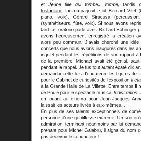
et
Jeune fille qui tombe... tombe
, tandis q
Instantané
l'accompagnait, soit Bernard Vitet (t
piano, voix), Gérard Siracusa (percussio
(synthétiseurs, flûte, voix). Si nous avons repr
tard cet oratorio parlé avec Richard Bohringer p
avons heureusement
enregistré la création
ave
alors peu commun. J'avais cherché une idée d
concerts que nous avions inaugurés dans les an
inquiet pendant les répétitions de son rapport à l
de la première, Michael avait été génial, sau
pendant le rappel. Je fus tout autant épaté dix ans
demandai cette fois d'énumérer les figures de c
pour le Cabinet de curiosités de l'exposition
Il ét
à la Grande Halle de La Villette. Entre temps il m
de Poule pour le spectacle musical
Indiscrétion
..
en jouant au cinéma pour Jean-Jacques Anna
laissait les acteurs livrés à eux-mêmes...
En plus de ses talents exceptionnels de coméd
personne d'une gentillesse extrême. Un soir qu'u
admiration, terminant néanmoins par lui demand
prenant pour Michel Galabru, il signa du nom d
pas décevoir le conducteur !