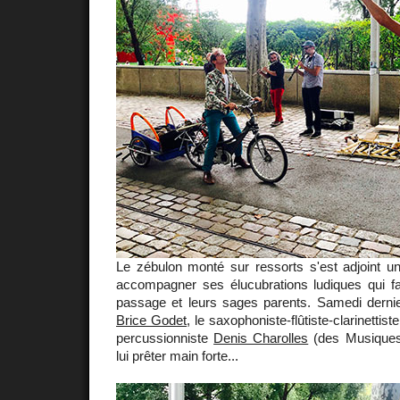
Le zébulon monté sur ressorts s'est adjoint u
accompagner ses élucubrations ludiques qui fa
passage et leurs sages parents. Samedi dernier,
Brice Godet
, le saxophoniste-flûtiste-clarinettist
percussionniste
Denis Charolles
(des Musiques 
lui prêter main forte...