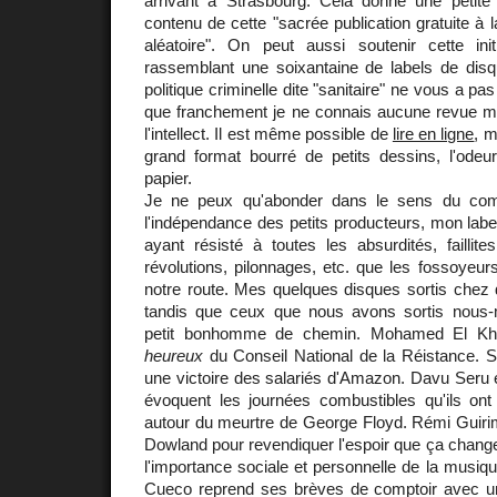
arrivant à Strasbourg. Cela donne une petite
contenu de cette "sacrée publication gratuite à l
aléatoire". On peut aussi soutenir cette initi
rassemblant une soixantaine de labels de disq
politique criminelle dite "sanitaire" ne vous a pas
que franchement je ne connais aucune revue mus
l'intellect. Il est même possible de
lire en ligne
, m
grand format bourré de petits dessins, l'odeu
papier.
Je ne peux qu'abonder dans le sens du com
l'indépendance des petits producteurs, mon la
ayant résisté à toutes les absurdités, faillit
révolutions, pilonnages, etc. que les fossoyeu
notre route. Mes quelques disques sortis chez 
tandis que ceux que nous avons sortis nous-
petit bonhomme de chemin. Mohamed El Khe
heureux
du Conseil National de la Réistance. S
une victoire des salariés d'Amazon. Davu Ser
évoquent les journées combustibles qu'ils on
autour du meurtre de George Floyd. Rémi Guiri
Dowland pour revendiquer l'espoir que ça change
l'importance sociale et personnelle de la musiq
Cueco reprend ses brèves de comptoir avec un