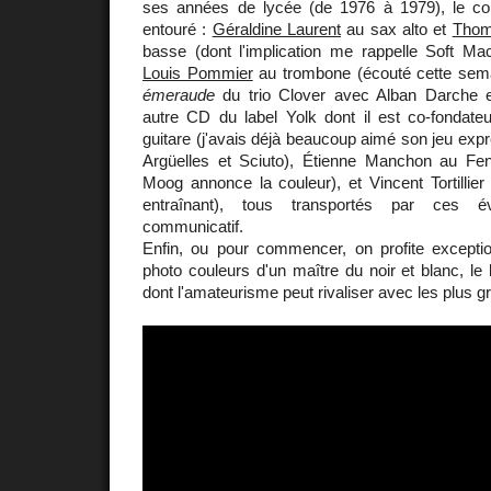
ses années de lycée (de 1976 à 1979), le con
entouré :
Géraldine Laurent
au sax alto et
Thom
basse (dont l'implication me rappelle Soft M
Louis Pommier
au trombone (écouté cette sema
émeraude
du trio Clover avec Alban Darche e
autre CD du label Yolk dont il est co-fondate
guitare (j'avais déjà beaucoup aimé son jeu expr
Argüelles et Sciuto), Étienne Manchon au Fen
Moog annonce la couleur), et Vincent Tortillier 
entraînant), tous transportés par ces é
communicatif.
Enfin, ou pour commencer, on profite exceptio
photo couleurs d'un maître du noir et blanc, le 
dont l'amateurisme peut rivaliser avec les plus g