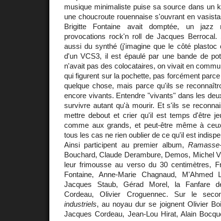
musique minimaliste puise sa source dans un kr
une choucroute rouennaise s'ouvrant en vasista
Brigitte Fontaine avait domptée, un jazz 
provocations rock'n roll de Jacques Berrocal. 
aussi du synthé (j'imagine que le côté plastoc 
d'un VCS3, il est épaulé par une bande de po
n'avait pas des colocataires, on vivait en commu
qui figurent sur la pochette, pas forcément parc
quelque chose, mais parce qu'ils se reconnaîtr
encore vivants. Entendre "vivants" dans les deu
survivre autant qu'à mourir. Et s'ils se reconnai
mettre debout et crier qu'il est temps d'être je
comme aux grands, et peut-être même à ceux
tous les cas ne rien oublier de ce qu'il est indis
Ainsi participent au premier album,
Ramasse-m
Bouchard, Claude Derambure, Demos, Michel Vit
leur frimousse au verso du 30 centimètres, Fr
Fontaine, Anne-Marie Chagnaud, M'Ahmed Lo
Jacques Staub, Gérad Morel, la Fanfare d
Cordeau, Olivier Croguennec. Sur le sec
industriels
, au noyau dur se joignent Olivier Bo
Jacques Cordeau, Jean-Lou Hirat, Alain Bocque