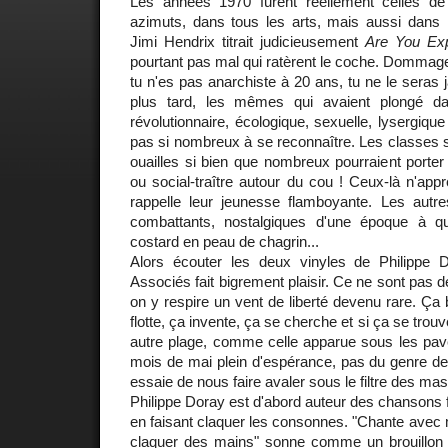
Les années 1970 furent réellement celles de 
azimuts, dans tous les arts, mais aussi dans
Jimi Hendrix titrait judicieusement
Are You Ex
pourtant pas mal qui ratèrent le coche. Dommage.
tu n'es pas anarchiste à 20 ans, tu ne le seras
plus tard, les mêmes qui avaient plongé dans
révolutionnaire, écologique, sexuelle, lysergique 
pas si nombreux à se reconnaître. Les classes so
ouailles si bien que nombreux pourraient porter
ou social-traître autour du cou ! Ceux-là n'appr
rappelle leur jeunesse flamboyante. Les autres
combattants, nostalgiques d'une époque à qui
costard en peau de chagrin...
Alors écouter les deux vinyles de Philippe
Associés fait bigrement plaisir. Ce ne sont pas 
on y respire un vent de liberté devenu rare. Ça 
flotte, ça invente, ça se cherche et si ça se trou
autre plage, comme celle apparue sous les pavé
mois de mai plein d'espérance, pas du genre de
essaie de nous faire avaler sous le filtre des ma
Philippe Doray est d'abord auteur des chansons 
en faisant claquer les consonnes. "Chante avec m
claquer des mains" sonne comme un brouillon d