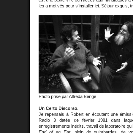
les a motivés pour s'installer ici. Séjour exquis, tr
Photo prise par Alfreda Benge
Un Certo Discorso
.
Je repensais à Robert en écoutant une émission
Radio 3 datée de février 1981 dans laqu
enregistrements inédits, travail de laboratoire qu
End of an Ear
, plein de guimbardes, de voi