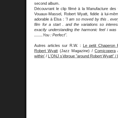
second album.
Découvrant le clip filmé à la Manufacture des 
Vouaux-Massel, Robert Wyatt, fidèle à lui-mêm
adorable à Elsa :
"I am so moved by this . every
film for a start . and the variations so interest
exactly understanding the harmonic feel i was 
........You : Perfect"
.
Autres articles sur R.W. :
Le petit Chaperon 
Robert Wyatt
(Jazz Magazine) /
Comicopera
within'
/
L'ONJ s'ébroue "around Robert Wyatt" / 