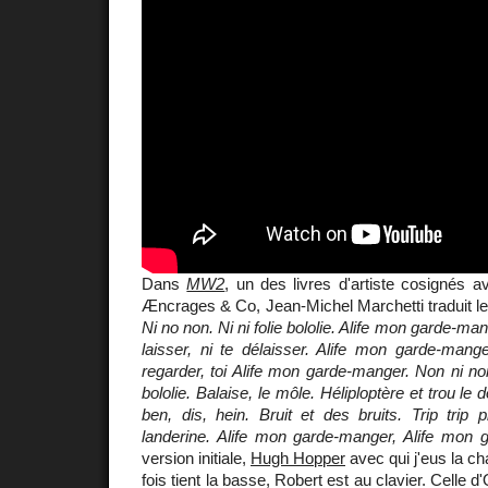
Dans
MW2
, un des livres d'artiste cosignés a
Æncrages & Co, Jean-Michel Marchetti traduit le
Ni no non. Ni ni folie bololie. Alife mon garde-ma
laisser, ni te délaisser. Alife mon garde-mang
regarder, toi Alife mon garde-manger. Non ni non
bololie. Balaise, le môle. Héliploptère et trou le 
ben, dis, hein. Bruit et des bruits. Trip trip 
landerine. Alife mon garde-manger, Alife mon 
version initiale,
Hugh Hopper
avec qui j'eus la c
fois tient la basse, Robert est au clavier. Celle d