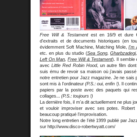
Free Will & Testament
est en 16/9 et dure 
d'extraits et de documents historiques (en to
évidemment Soft Machine, Matching Mole,
I'm 
etc. en plus du studio (
Sea Song
,
Gharbzadegi
Left On Man
,
Free Will & Testament
). Il semble
avec
Little Red Robin Hood
, un autre film don
suis ému de revoir sa maison où j'avais passé 
notre entretien pour Jazz magazine. Je ne sais p
sont mis à l'ordinateur
(P.S.: oui, enfin !)
. Il cont
papiers par la poste avec des paquets qui re
collages...
(P.S.: toujours !)
La dernière fois, il m'a dit actuellement ne plus j
et vouloir improviser avec ses potes. Robert 
beaucoup pratiqué l'improvisation.
Notre long entretien de l'été 1999 publié par J
sur http://www.disco-robertwyatt.com/