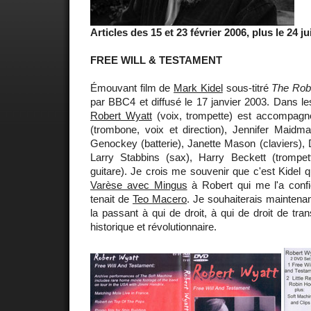
Articles des 15 et 23 février 2006, plus le 24 ju
FREE WILL & TESTAMENT
Émouvant film de
Mark Kidel
sous-titré
The Robe
par BBC4 et diffusé le 17 janvier 2003. Dans l
Robert Wyatt
(voix, trompette) est accompagn
(trombone, voix et direction), Jennifer Maidma
Genockey (batterie), Janette Mason (claviers), D
Larry Stabbins (sax), Harry Beckett (trompett
guitare). Je crois me souvenir que c'est Kidel 
Varèse avec Mingus
à Robert qui me l'a confi
tenait de
Teo Macero
. Je souhaiterais maintena
la passant à qui de droit, à qui de droit de tr
historique et révolutionnaire.