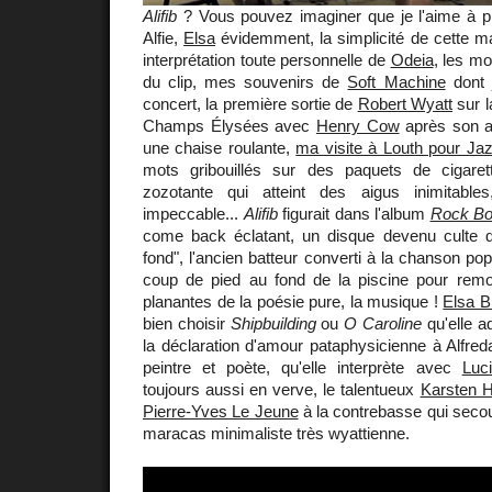
Alifib
? Vous pouvez imaginer que je l'aime à plu
Alfie,
Elsa
évidemment, la simplicité de cette ma
interprétation toute personnelle de
Odeia
, les mo
du clip, mes souvenirs de
Soft Machine
dont 
concert, la première sortie de
Robert Wyatt
sur l
Champs Élysées avec
Henry Cow
après son ac
une chaise roulante,
ma visite à Louth pour Ja
mots gribouillés sur des paquets de cigaret
zozotante qui atteint des aigus inimitable
impeccable...
Alifib
figurait dans l'album
Rock Bo
come back éclatant, un disque devenu culte d
fond", l'ancien batteur converti à la chanson po
coup de pied au fond de la piscine pour rem
planantes de la poésie pure, la musique !
Elsa B
bien choisir
Shipbuilding
ou
O Caroline
qu'elle ad
la déclaration d'amour pataphysicienne à Alfr
peintre et poète, qu'elle interprète avec
Luc
toujours aussi en verve, le talentueux
Karsten H
Pierre-Yves Le Jeune
à la contrebasse qui sec
maracas minimaliste très wyattienne.