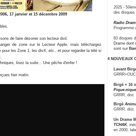
2025 - 50è
des disque
 2006, 17 janvier et 15 décembre 2009
Radio Dram
bles.
Programme a
83 disques d
sons de faire dézoner son lecteur dvd.
Drame dont c
anger de zone sur le Lecteur Apple, mais téléchargez
sont sur
Ba
te pour les Zone 1, les divX, etc., et pour regarder la télé si
.
4 NOUVEAUX
niques, lisez la suite... Une pêche d'enfer !
Lavant Birg
GRRR+OUCH!,
eçues hier matin.
Birgé + 16 i
Pique-nique
GRRR, dist.
Birgé
Anima
GRRR, dist.
Un Drame Mu
TCHAK
, iné
en 2000, lab