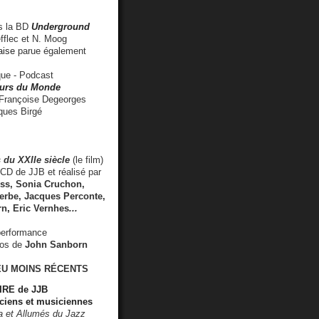
 la BD
Underground
fflec et N. Moog
aise
parue également
e - Podcast
rs du Monde
rançoise Degeorges
ues Birgé
 du XXIIe siècle
(le film)
CD de JJB et réalisé par
s, Sonia Cruchon,
rbe, Jacques Perconte,
rn
,
Eric Vernhes
...
performance
éos de
John Sanborn
EU MOINS RÉCENTS
RE de JJB
ciens et musiciennes
ra et Allumés du Jazz