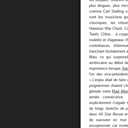
plus dingues, plus inv
comme Carl Stalling s
sont les musiciens qui
classiques, les virtu
Hawaïan War Chant, Coc
Teeth, Chloe
... à coup
roulette et d'appeaux d
contrebasse, d'étern
tranchant brutalement av
Mais ce qui surprend
américaine au début de
importance lorsque
Ste
l'un des vice-présiden
« L'enjeu était de faire
programmes étaient cho
géniale série
Mad Men
année consécutive. 
explicitement
Colgate
de longs sketchs de p
deux
All Star Revue
en
de savourer en tout
exceptionnel, car montr