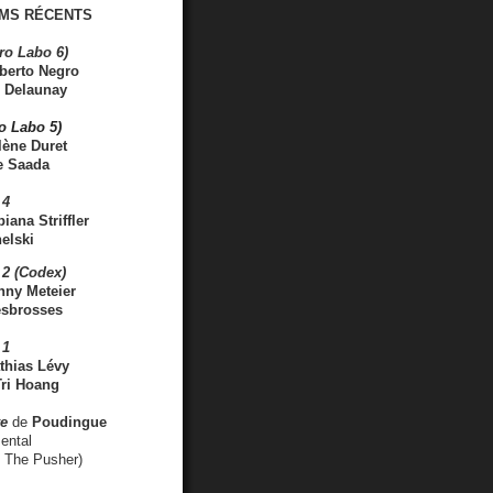
MS RÉCENTS
ro Labo 6)
berto Negro
 Delaunay
ro Labo 5)
lène Duret
e Saada
 4
iana Striffler
elski
2 (Codex)
nny Meteier
esbrosses
 1
thias Lévy
ri Hoang
ve
de
Poudingue
ental
. The Pusher)