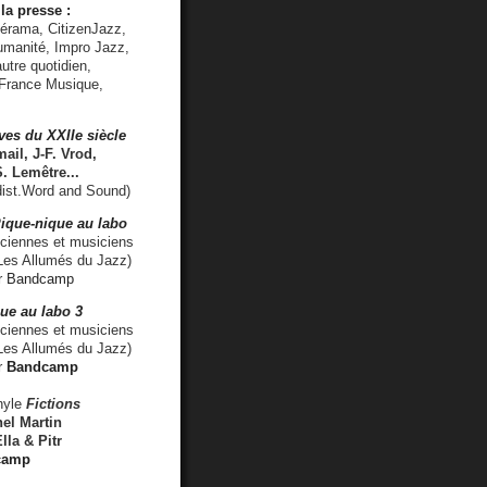
la presse :
lérama, CitizenJazz,
umanité, Impro Jazz,
utre quotidien,
 France Musique,
ves du XXIIe siècle
ail, J-F. Vrod,
S. Lemêtre
...
ist.Word and Sound)
ique-nique au labo
iennes et musiciens
es Allumés du Jazz)
r
Bandcamp
ue au labo 3
ciennes et musiciens
Les Allumés du Jazz)
r
Bandcamp
nyle
Fictions
el Martin
lla & Pitr
camp