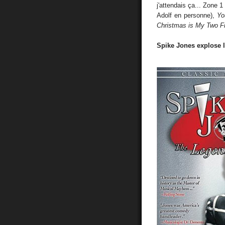
j'attendais ça... Zone 
Adolf en personne),
Yo
Christmas is My Two F
Spike Jones explose l