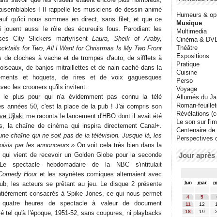
raisemblables ! Il rappelle les musiciens de dessin animé
Humeurs & op
auf qu'ici nous sommes en direct, sans filet, et que ce
Musique
 jouent aussi le rôle des écureuils fous. Parodiant les
Multimedia
oses City Slickers martyrisent
Laura, Sheik of Araby,
Cinéma & DV
Théâtre
ktails for Two, All I Want for Christmas Is My Two Front
Expositions
s de cloches à vache et de trompes d'auto, de sifflets à
Pratique
'oiseaux, de banjos mitraillettes et de nain caché dans la
Cuisine
uements et hoquets, de rires et de voix gaguesques
Perso
ec les crooners qu'ils invitent.
Voyage
 le plus pour qui n'a évidemment pas connu la télé
Allumés du J
Roman-feuille
s années 50, c'est la place de la pub ! J'ai compris son
Révélations (co
ve Ujlaki
me raconta le lancement d'HBO dont il avait été
Le son sur l'i
ts, la chaîne de cinéma qui inspira directement Canal+.
Centenaire de
 une chaîne qui ne soit pas de la télévision. Jusque là, les
Perspectives 
isis par les annonceurs.»
On voit cela très bien dans la
qui vient de recevoir un Golden Globe pour la seconde
Jour après 
Le spectacle hebdomadaire de la NBC s'intitulait
 Comedy Hour
et les saynètes comiques alternaient avec
lun
mar
m
ub, les acteurs se prêtant au jeu. Le disque 2 présente
tièrement consacrés à Spike Jones, ce qui nous permet
4
5
 quatre heures de spectacle à valeur de document
11
12
18
19
é tel qu'à l'époque, 1951-52, sans coupures, ni playbacks