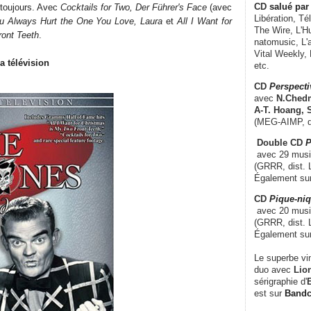
CD
salué par 
1 toujours. Avec
Cocktails for Two, Der Führer's Face
(avec
Libération, Té
u Always Hurt the One You Love, Laura
et
All I Want for
The Wire, L'H
ront Teeth
.
natomusic, L'a
Vital Weekly,
a télévision
etc.
CD
Perspecti
avec
N.Chedm
A-T. Hoang, 
(MEG-AIMP, d
Double CD
P
avec 29 music
(GRRR, dist. L
Également su
CD
Pique-niq
avec 20 musi
(GRRR, dist. 
Également su
Le superbe vi
duo avec
Lion
sérigraphie d'
E
est sur
Band