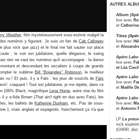
AUTRES ALBU
Album (Apé
live avec
Ro
et
Catherine
rmy Weather
, film mystérieusement sous-estimé malgré la
Titres (Apé
live avec
Hé
 des numéros y figurant. Je suis un fan de
Cab Calloway
et
Alexandr
 plus rock que jazz) et le final me fait sauter sur place
oute ; le voir est jubilatoire, quelle élégance, le swing
Apéro Labo
ais rien ne vaut les numéros qu'il accompagne : la danse
live avec
Fab
montant et descendant les escaliers à coups de grands
et
Léa Ciech
compter le sublime
Bill "Bojangles" Robinson
, le meilleur
Apéro Labo 
ais vu ! Et puis, il y a Fats : les jeux de sourcils de
Fats
live avec
Fa
avin
', craquant ! Tout est jubilatoire, je me répète, dans ce
et
Maëlle D
tion 100% Black, magnifique
Lena Horne
, autre star du film
s il y a Ada Brown (
That ain't right
en duo avec Fats), les
Apéro Labo
live avec
Ma
les, les ballets de
Katherine Dunham
, etc. Pas de sous-
et
Antonin-T
Zone 1, mais anglais et espagnols, franchement ça n'a que
LP
La preu
rock expérim
(GRRR, dist