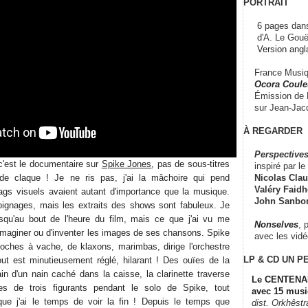
PORTRAIT
6 pages dans
d'A. Le Gouë
Version angl
France Musiqu
Ocora Couleu
Émission de F
sur Jean-Jacq
À REGARDER
Perspectives
c'est le documentaire sur
Spike Jones
, pas de sous-titres
inspiré par le 
Nicolas Claus
de claque ! Je ne ris pas, j'ai la mâchoire qui pend
Valéry Faidhe
ags visuels avaient autant d'importance que la musique.
John Sanbo
ignages, mais les extraits des shows sont fabuleux. Je
usqu'au bout de l'heure du film, mais ce que j'ai vu me
Nonselves
, 
imaginer ou d'inventer les images de ses chansons. Spike
avec les vid
loches à vache, de klaxons, marimbas, dirige l'orchestre
LP & CD
UN P
out est minutieusement réglé, hilarant ! Des ouïes de la
in d'un nain caché dans la caisse, la clarinette traverse
Le CENTENAI
illes de trois figurants pendant le solo de Spike, tout
avec 15 musi
 que j'ai le temps de voir la fin ! Depuis le temps que
dist. Orkhêst