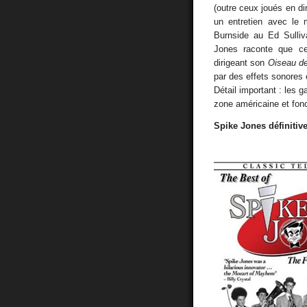
(outre ceux joués en di
un entretien avec le 
Burnside au Ed Sulliv
Jones raconte que ce
dirigeant son
Oiseau de
par des effets sonores
Détail important : les
zone américaine et fonc
Spike Jones définitiv