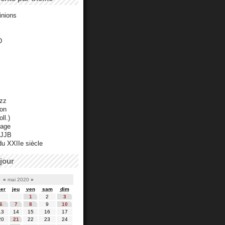
inions
D
azz
ton
ll.)
mage
 JJB
du XXIIe siècle
jour
«
mai 2020
»
er
jeu
ven
sam
dim
1
2
3
6
7
8
9
10
13
14
15
16
17
20
21
22
23
24