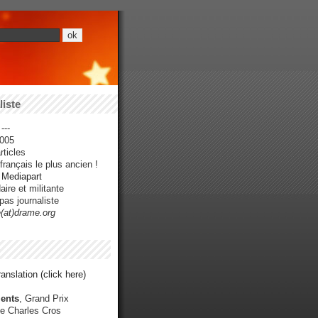
iste
---
005
ticles
rançais le plus ancien !
r Mediapart
ire et militante
pas journaliste
e(at)drame.org
anslation (click here)
ents
, Grand Prix
e Charles Cros