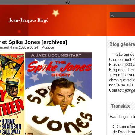
70
Jean-Jacques Birgé
et Spike Jones [archives]
Blog général
rcredi 6 mai 2020 à 03:24
::
Musique
--- 21e année 
Créé en août 2
Plus de 6000 ar
Blog quotidien f
+ en miroir su
chronique solida
non je ne suis 
Contact:
jjbirg
Translate
Fast English tr
CD
Les dém
de l'Académi