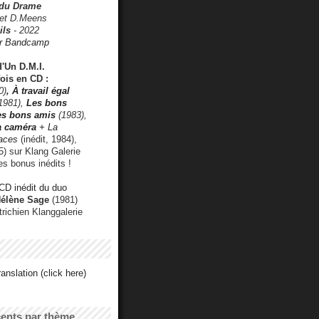
 du Drame
 et D.Meens
ils
- 2022
r Bandcamp
d'Un D.M.I.
fois en CD :
0)
,
À travail égal
1981),
Les bons
les bons amis
(1983),
a caméra
+ La
faces
(inédit, 1984),
) sur Klang Galerie
es bonus inédits !
CD inédit du duo
Hélène Sage
(1981)
utrichien Klanggalerie
anslation (click here)
cents par thème