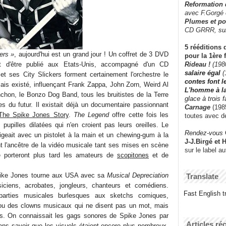
Reformation
avec F.Gorgé
Plumes et po
CD GRRR,
su
5 rééditions 
ers »
, aujourd'hui est un grand jour ! Un coffret de 3 DVD
pour la 1ère 
 d'être publié aux Etats-Unis, accompagné d'un CD
Rideau !
(198
salaire égal
(
 et ses City Slickers forment certainement l'orchestre le
contes font 
mais existé, influençant Frank Zappa, John Zorn, Weird Al
L'homme à l
hon, le Bonzo Dog Band, tous les bruitistes de la Terre
glace à trois 
es du futur. Il existait déjà un documentaire passionnant
Carnage
(1985
The Spike Jones Story
.
The Legend
offre cette fois les
toutes avec d
pupilles dilatées qui n'en croient pas leurs oreilles. Le
Rendez-vous
rigeait avec un pistolet à la main et un chewing-gum à la
J-J.Birgé et 
 l'ancêtre de la vidéo musicale tant ses mises en scène
sur le label a
que porteront plus tard les amateurs de
scopitones
et de
pike Jones tourne aux USA avec sa
Musical Depreciation
Translate
ciens, acrobates, jongleurs, chanteurs et comédiens.
Fast English tr
 parties musicales burlesques aux sketchs comiques,
fou des clowns musicaux qui ne disent pas un mot, mais
s. On connaissait les gags sonores de Spike Jones par
Articles ré
ans savoir que les visuels étaient encore plus nombreux,