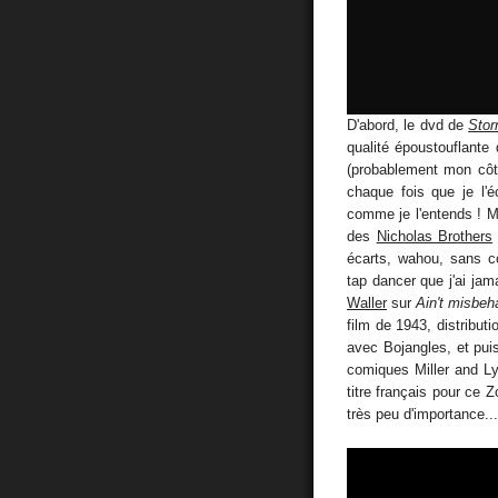
D'abord, le dvd de
Sto
qualité époustouflante
(probablement mon côté
chaque fois que je l'éc
comme je l'entends ! M
des
Nicholas Brothers
écarts, wahou, sans 
tap dancer que j'ai jam
Waller
sur
Ain't misbeh
film de 1943, distribu
avec Bojangles, et pui
comiques Miller and Ly
titre français pour ce 
très peu d'importance...