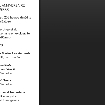
me ANNIVERSAIRE
s GRRR
e :
203 heures d'inédits
léatoire
e Birgé et du
ertains en exclusivité
ndCamp
CD
é
Martin
Les déments
 dist. Inouïe
nvité/e/s
 au labo 4
 Socadisc
l Opera
 Socadisc
sical Instantané
dit enregistré
el Klanggalerie