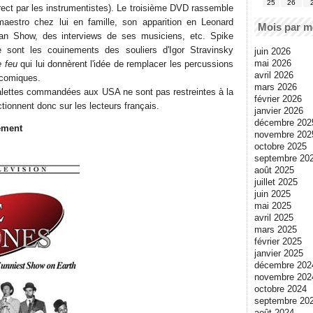
25
26
rect par les instrumentistes). Le troisième DVD rassemble
maestro chez lui en famille, son apparition en Leonard
Mois par m
an Show, des interviews de ses musiciens, etc. Spike
 sont les couinements des souliers d'Igor Stravinsky
juin 2026
mai 2026
 feu
qui lui donnèrent l'idée de remplacer les percussions
avril 2026
 comiques.
mars 2026
 galettes commandées aux USA ne sont pas restreintes à la
février 2026
tionnent donc sur les lecteurs français.
janvier 2026
décembre 202
ement
novembre 202
octobre 2025
septembre 20
août 2025
juillet 2025
juin 2025
mai 2025
avril 2025
mars 2025
février 2025
janvier 2025
décembre 202
novembre 202
octobre 2024
septembre 20
août 2024