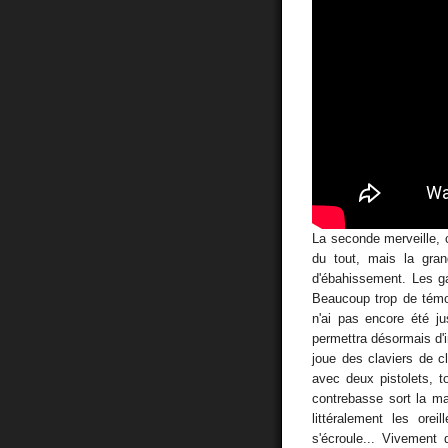
La seconde merveille, 
du tout, mais la gran
d'ébahissement. Les g
Beaucoup trop de témo
n'ai pas encore été j
permettra désormais d'
joue des claviers de c
avec deux pistolets, t
contrebasse sort la ma
littéralement les ore
s'écroule... Vivement