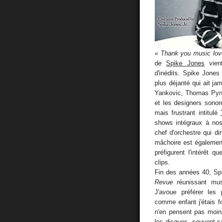
« Thank you music lov
de
Spike Jones
vient
d'inédits. Spike Jones
plus déjanté qui ait ja
Yankovic, Thomas Pync
et les designers sonor
mais frustrant intitulé
shows intégraux à nos 
chef d'orchestre qui di
mâchoire est également
préfigurent l'intérêt 
clips.
Fin des années 40, S
Revue
réunissant musi
J'avoue préférer les
comme enfant j'étais 
n'en pensent pas moin
les disques, souvent s