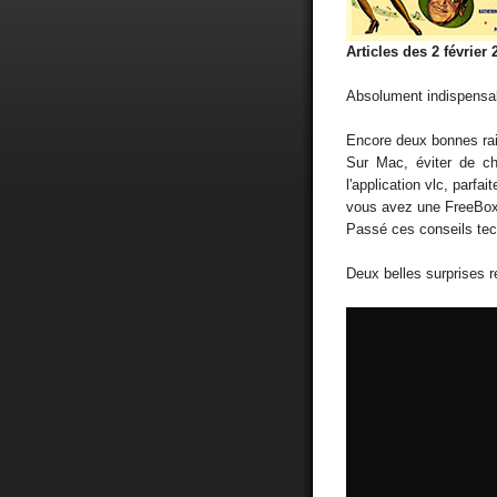
Articles des 2 février
Absolument indispensa
Encore deux bonnes rai
Sur Mac, éviter de ch
l'application vlc, parfai
vous avez une FreeBox
Passé ces conseils tech
Deux belles surprises r