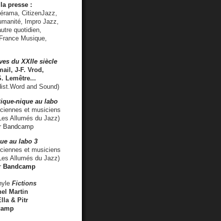
la presse :
lérama, CitizenJazz,
umanité, Impro Jazz,
utre quotidien,
 France Musique,
ves du XXIIe siècle
ail, J-F. Vrod,
S. Lemêtre
...
ist.Word and Sound)
ique-nique au labo
iennes et musiciens
es Allumés du Jazz)
r
Bandcamp
ue au labo 3
ciennes et musiciens
Les Allumés du Jazz)
r
Bandcamp
nyle
Fictions
el Martin
lla & Pitr
camp