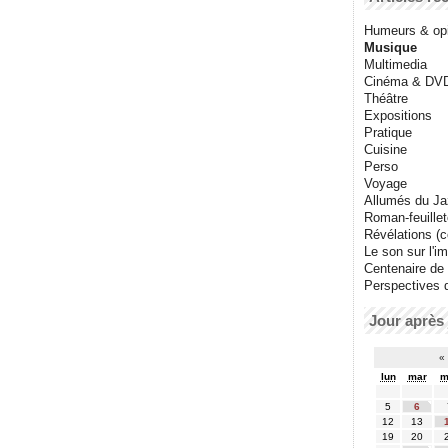
Humeurs & op
Musique
Multimedia
Cinéma & DV
Théâtre
Expositions
Pratique
Cuisine
Perso
Voyage
Allumés du J
Roman-feuille
Révélations (co
Le son sur l'i
Centenaire de
Perspectives 
Jour après 
«
lun
mar
m
5
6
12
13
19
20