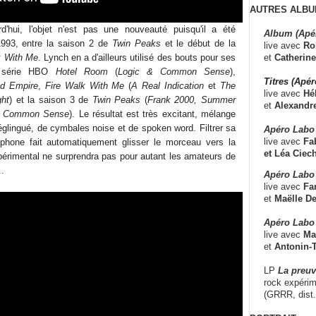
AUTRES ALBU
rd'hui, l'objet n'est pas une nouveauté puisqu'il a été
Album (Apé
1993, entre la saison 2 de
Twin Peaks
et le début de la
live avec
Ro
et
Catherine
k With Me
. Lynch en a d'ailleurs utilisé des bouts pour ses
la série HBO
Hotel Room
(
Logic & Common Sense
),
Titres (Apé
nd Empire
,
Fire Walk With Me
(
A Real Indication
et
The
live avec
Hé
ght
) et la saison 3 de
Twin Peaks
(
Frank 2000, Summer
et
Alexandr
nd Common Sense
). Le résultat est très excitant, mélange
églingué, de cymbales noise et de spoken word. Filtrer sa
Apéro Labo
live avec
Fab
phone fait automatiquement glisser le morceau vers la
et
Léa Ciech
périmental ne surprendra pas pour autant les amateurs de
.
Apéro Labo 
live avec
Fa
et
Maëlle D
Apéro Labo
live avec
Ma
et
Antonin-T
LP
La preu
rock expérim
(GRRR, dist