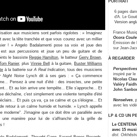
PORTRAIT
6 pages dans
d'A. Le Gouë
Version angl
France Musiqu
isation aux musiciens sont parfois rigolotes : « Imaginez
Ocora Couleu
 avec la tête tranchée et que vous courez avec un millier
Émission de F
sier ! » Angelo Badalamenti pose sa voix et joue des
sur Jean-Jacq
 est aux percussions et joue un peu de guitare et de
oints le bassiste
Reggie Hamilton
, le batteur
Gerry Brown
,
À REGARDER
Tom Ranier
, plus
Vinnie Bell
à la guitare,
Buster Williams
Perspectives
te
à la batterie sur
A Real Indication
, tous des musiciens
inspiré par le 
 Night Noise
Lynch dit à ses gars : « Ça commence
Nicolas Claus
me... Pensez à une nuit d’été : des insectes, une petite
Valéry Faidhe
ent... Et au loin arrive une tempête... Elle s'approche... Et
John Sanbo
 se déchaîne, c'est simplement une violente tempête d'été
Nonselves
, 
éclairs... Et puis ça va, ça se calme et ça s'éloigne... Et
avec les vid
e retour à un calme humide et humide. » Lynch appelle
ue moderne". J'imagine que ce doit être un parallèle avec
LP & CD
UN P
une manière pour lui de s'affranchir de la grille de
Le CENTENAI
s !
avec 15 musi
dist. Orkhêst
lo Badalamenti,
Thought Gang
, Sacred Bones Records,