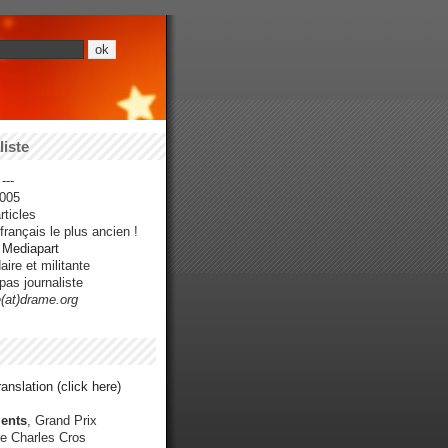
iste
---
005
ticles
rançais le plus ancien !
r Mediapart
ire et militante
pas journaliste
e(at)drame.org
anslation (click here)
ents
, Grand Prix
e Charles Cros