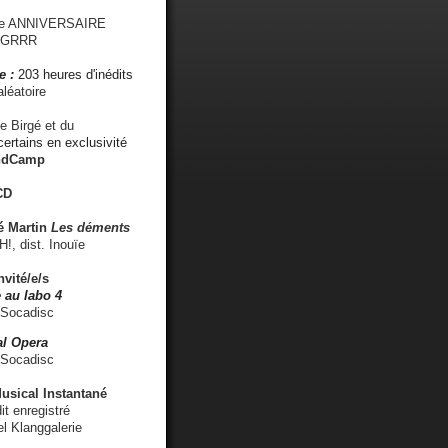
me ANNIVERSAIRE
s GRRR
e :
203 heures d'inédits
léatoire
e Birgé et du
ertains en exclusivité
ndCamp
CD
é
Martin
Les déments
 dist. Inouïe
nvité/e/s
 au labo 4
 Socadisc
l Opera
 Socadisc
sical Instantané
dit enregistré
el Klanggalerie