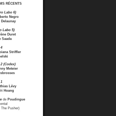
MS RÉCENTS
ro Labo 6)
berto Negro
 Delaunay
ro Labo 5)
lène Duret
e Saada
 4
iana Striffler
elski
2 (Codex)
nny Meteier
esbrosses
 1
thias Lévy
ri Hoang
ve
de
Poudingue
ental
. The Pusher)