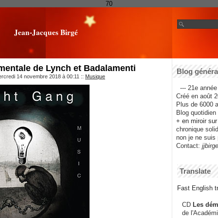
70
Jean-Jacques Birgé
mentale de Lynch et Badalamenti
Blog général
ercredi 14 novembre 2018 à 00:11
::
Musique
--- 21e année 
Créé en août 2
Plus de 6000 ar
Blog quotidien f
+ en miroir su
chronique solida
non je ne suis 
Contact:
jjbirg
Translate
Fast English tr
CD
Les dém
de l'Académi