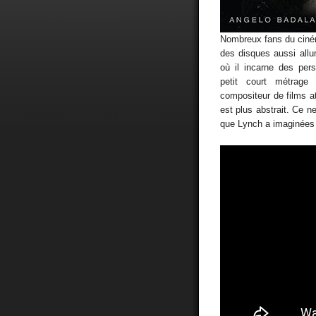
Nombreux fans du cin
des disques aussi all
où il incarne des per
petit court métrage
compositeur de films at
est plus abstrait. Ce 
que Lynch a imaginées 