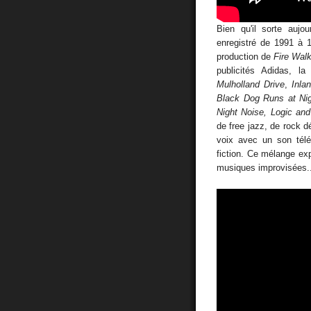
Bien qu'il sorte aujou
enregistré de 1991 à 
production de
Fire Wal
publicités Adidas, 
Mulholland Drive
,
Inla
Black Dog Runs at Ni
Night Noise, Logic a
de free jazz, de rock d
voix avec un son télé
fiction. Ce mélange ex
musiques improvisées..