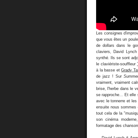
Les consignes d'improv
que vous êtes un poulet
de dollars dans le go
claviers, David Lynch
synthé. Ils se sont adj
le claviériste-souffleur
à la basse et
Grady Ta
de jazz ! Sur
Summer
vraiment, vraiment cal
brise, l'herbe dans le v
se rapproche... Et elle
avec le tonnerre et les 
ensuite nous sommes d
tout cela de la "musiq
son cinéma moderne, 
formatage des chanson
→ David Lynch & Ange