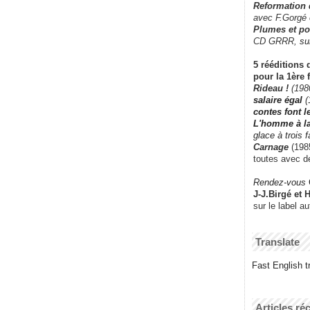
Reformation
avec F.Gorgé
Plumes et po
CD GRRR,
su
5 rééditions 
pour la 1ère 
Rideau !
(198
salaire égal
(
contes font 
L'homme à l
glace à trois 
Carnage
(1985
toutes avec d
Rendez-vous
J-J.Birgé et 
sur le label a
Translate
Fast English tr
Articles ré