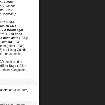
 du Drame
 et D.Meens
ils
- 2022
r Bandcamp
d'Un D.M.I.
fois en CD :
0)
,
À travail égal
1981),
Les bons
les bons amis
(1983),
a caméra
+ La
faces
(inédit, 1984),
) sur Klang Galerie
es bonus inédits !
CD inédit du duo
Hélène Sage
(1981)
utrichien Klanggalerie
anslation (click here)
cents par thème