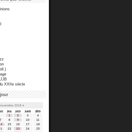
inions
D
azz
ton
ll.)
mage
 JJB
du XXIIe siècle
jour
novembre 2018
»
er
jeu
ven
sam
dim
1
2
3
4
7
8
9
10
11
14
15
16
17
18
21
22
23
24
25