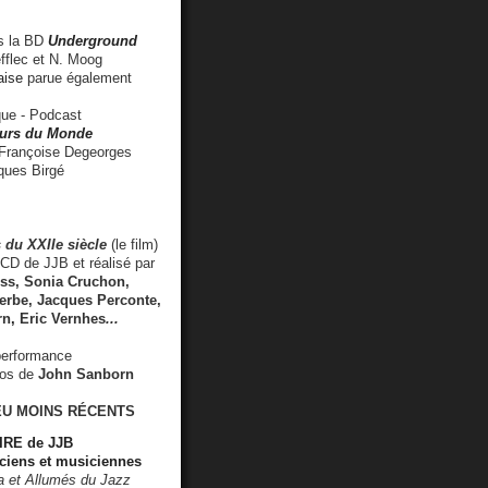
 la BD
Underground
fflec et N. Moog
aise
parue également
e - Podcast
rs du Monde
rançoise Degeorges
ues Birgé
 du XXIIe siècle
(le film)
CD de JJB et réalisé par
s, Sonia Cruchon,
rbe, Jacques Perconte,
rn
,
Eric Vernhes
...
performance
éos de
John Sanborn
EU MOINS RÉCENTS
RE de JJB
ciens et musiciennes
ra et Allumés du Jazz