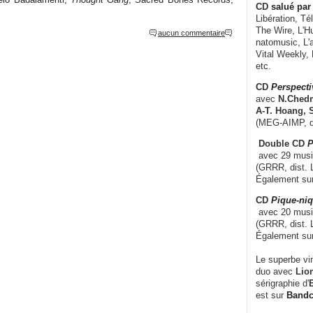
CD
salué par 
Libération, Té
The Wire, L'H
aucun commentaire
natomusic, L'a
Vital Weekly,
etc.
CD
Perspecti
avec
N.Chedm
A-T. Hoang, 
(MEG-AIMP, d
Double CD
P
avec 29 music
(GRRR, dist. L
Également su
CD
Pique-niq
avec 20 musi
(GRRR, dist. 
Également su
Le superbe vi
duo avec
Lion
sérigraphie d'
E
est sur
Band