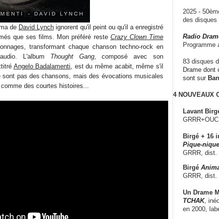
2025 - 50è
des disque
éma de
David Lynch
ignorent qu'il peint ou qu'il a enregistré
Radio Dram
umés que ses films. Mon préféré reste
Crazy Clown Time
Programme a
sonnages, transformant chaque chanson techno-rock en
 audio. L'album
Thought Gang
, composé avec son
83 disques d
titré
Angelo Badalamenti
, est du même acabit, même s'il
Drame dont c
ne sont pas des chansons, mais des évocations musicales
sont sur
Ba
comme des courtes histoires...
4 NOUVEAUX
Lavant Birg
GRRR+OUCH!,
Birgé + 16 i
Pique-nique
GRRR, dist.
Birgé
Anima
GRRR, dist.
Un Drame Mu
TCHAK
, iné
en 2000, lab