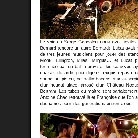
Le soir où
Serge Goacolou
nous avait invités
Bernard (encore un autre Bernard), Lubat avait
de très jeunes musiciens pour jouer des stand
Monk, Ellington, Miles, Mingus… et Lubat pu
terminée par un bal improvisé, les convives ay
chaises du jardin pour digérer l’exquis repas 
soupe au pistou, de
saltimboccas
aux aubergin
d’un nougat glacé, arrosé d’un
Château Nogu
Bertram. Les tubes du maître sont parfaitement
Antoine Chao retrouvé là et Françoise que l’on a
déchaînés parmi les générations entremêlées.