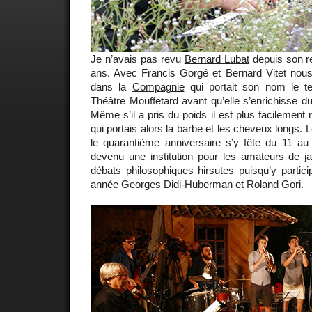
Je n’avais pas revu
Bernard Lubat
depuis son re
ans. Avec Francis Gorgé et Bernard Vitet nous 
dans la
Compagnie
qui portait son nom le te
Théâtre Mouffetard avant qu’elle s’enrichisse d
Même s’il a pris du poids il est plus facilement
qui portais alors la barbe et les cheveux longs. 
le quarantième anniversaire s’y fête du 11 au
devenu une institution pour les amateurs de j
débats philosophiques hirsutes puisqu’y partic
année Georges Didi-Huberman et Roland Gori.