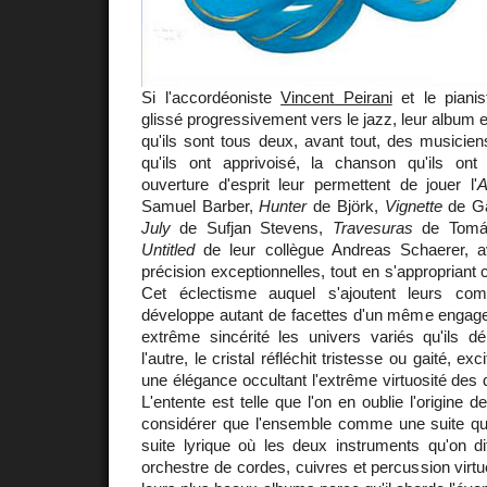
Si l'accordéoniste
Vincent Peirani
et le piani
glissé progressivement vers le jazz, leur album 
qu'ils sont tous deux, avant tout, des musicie
qu'ils ont apprivoisé, la chanson qu'ils on
ouverture d'esprit leur permettent de jouer l'
A
Samuel Barber,
Hunter
de Björk,
Vignette
de G
July
de Sufjan Stevens,
Travesuras
de Tomá
Untitled
de leur collègue Andreas Schaerer, a
précision exceptionnelles, tout en s'appropriant
Cet éclectisme auquel s'ajoutent leurs comp
développe autant de facettes d'un même engage
extrême sincérité les univers variés qu'ils dé
l'autre, le cristal réfléchit tristesse ou gaité, ex
une élégance occultant l'extrême virtuosité des
L'entente est telle que l'on en oublie l'origine
considérer que l'ensemble comme une suite qu
suite lyrique où les deux instruments qu'on d
orchestre de cordes, cuivres et percussion virtu