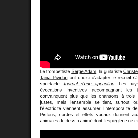
Le trompettiste
Serge Adam
, la guitariste
Christe
Tania Pividori
ont choisi d'adapter le recueil
Co
spectacle
Journal d'une apparition
. Les pay
évocations inventives accompagnant les
convainquent plus que les chansons à trois 
justes, mais l'ensemble se tient, surtout lor
l'électricité viennent assumer l'intemporalité 
Pistons, cordes et effets vocaux donnent a
animales de dessin animé dont l'espièglerie ne ca