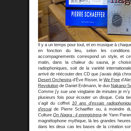
Il y a un temps pour tout, et en musique à chaqu
en fonction du lieu, selon les condition
accompagnements correspond un style, et ce 
matin, dans la chaleur du sauna, je choisi
radiophoniques, soit de la variété international
arrivé de réécouter des CD que j'avais déjà ch
Desert Orchestra
d'Ève Risser, le
We Free
d'Ale
Revolution
de Daniel Erdmann, le duo
Nakano-S
Comme j'y sue une vingtaine de minutes je m'y
plusieurs fois pour écouter un disque. Cela tient
s'agit du coffret
10 ans d'essais radiophoniq
d'essai
de Pierre Schaeffer ou, à moindre d
Culture
On Nagra : il enregistrera
de Yann Paranth
magnétophone mythique, là les grandes heures 
dans les deux cas les bases de la création son