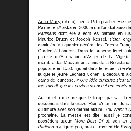
Anna Marly
(photo), née à Pétrograd en Russi
Palmer en Alaska en 2006, à qui l’on doit aussi 
Partisans
dont elle a écrit les paroles en ru
Maurice Druon et Joseph Kessel, s’était e
cantinière au quartier général des Forces Franç
Garden à Londres. Dans le superbe livret nat
précisé qu’Emmanuel d'Astier de La Vigerie ét
membre des Mouvements unis de la Résistance
populaire en 1950, figurait dans le recueil
The Pe
là que le jeune Leonard Cohen la découvrit alors
camp de jeunesse.
« Une idée curieuse s’est un
me suis dit que les nazis avaient été renversés 
Au fur et à mesure que le temps passait, la
descendait dans le grave. Rien d'étonnant donc à
du timbre avec son dernier album,
You Want It 
prochaine. La messe est dite, aussi je cons
possèdent aucun
More Best Of
où son art e
Partisan
n'y figure pas, mais il rassemble
Ever