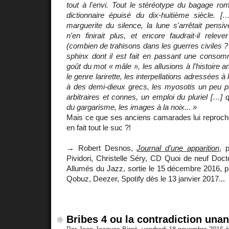
tout à l'envi. Tout le stéréotype du bagage roma
dictionnaire épuisé du dix-huitième siècle. […
marguerite du silence, la lune s'arrêtait pensiv
n'en finirait plus, et encore faudrait-il releve
(combien de trahisons dans les guerres civiles ? )
sphinx dont il est fait en passant une consom
goût du mot « mâle », les allusions à l'histoire a
le genre larirette, les interpellations adressées à 
à des demi-dieux grecs, les myosotis un peu pa
arbitraires et connes, un emploi du pluriel […] q
du gargarisme, les images à la noix... »
Mais ce que ses anciens camarades lui reproche
en fait tout le suc ?!
→ Robert Desnos,
Journal d'une apparition
, 
Pividori, Christelle Séry, CD Quoi de neuf Doct
Allumés du Jazz, sortie le 15 décembre 2016, p
Qobuz, Deezer, Spotify dès le 13 janvier 2017...
Bribes 4 ou la contradiction una