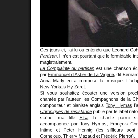
Ces jours-ci, j’ai lu ou entendu que Leonard Coh
Partisan
. Il n’en est pourtant que le formidable in
magistralement.
La Complainte du partisan
est une chanson écr
par
Emmanuel d'Astier de La Vigerie
, dit Bernar
Anna Marly en a composé la musique. L'adapt
New-Yorkais
Hy Zaret
.
Si vous souhaitez écouter une version proche
chantée par l'auteur, les Compagnons de la Ch
compositeur et pianiste anglais
Tony Hymas
l'
Chroniques de résistance
publié par le label na
scène, ma fille
Elsa
la chante parmi sep
accompagnée par Tony Hymas,
François Cor
Intime
et
Peter Hennig
(les siffleurs sont
Corneloup, Thierry Mazaud et Frédéric Pierrot).