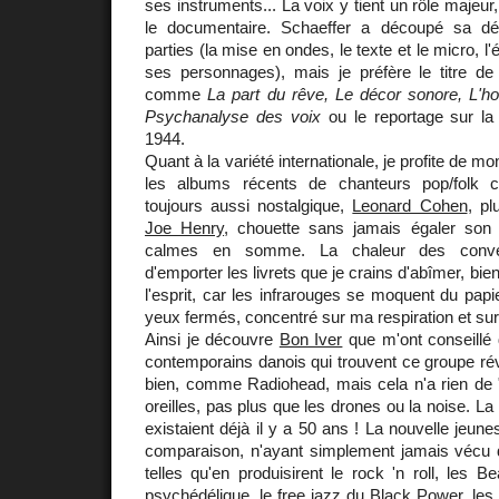
ses instruments... La voix y tient un rôle majeur,
le documentaire. Schaeffer a découpé sa dé
parties (la mise en ondes, le texte et le micro, l'
ses personnages), mais je préfère le titre de 
comme
La part du rêve, Le décor sonore, L'
Psychanalyse des voix
ou le reportage sur la 
1944.
Quant à la variété internationale, je profite de mo
les albums récents de chanteurs pop/fol
toujours aussi nostalgique,
Leonard Cohen
, p
Joe Henry
, chouette sans jamais égaler so
calmes en somme. La chaleur des conve
d'emporter les livrets que je crains d'abîmer, bie
l'esprit, car les infrarouges se moquent du papie
yeux fermés, concentré sur ma respiration et sur 
Ainsi je découvre
Bon Iver
que m'ont conseillé
contemporains danois qui trouvent ce groupe révo
bien, comme Radiohead, mais cela n'a rien de "
oreilles, pas plus que les drones ou la noise. L
existaient déjà il y a 50 ans ! La nouvelle jeun
comparaison, n'ayant simplement jamais vécu 
telles qu'en produisirent le rock 'n roll, les B
psychédélique, le free jazz du Black Power, les r