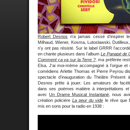
Robert Desnos
n'a jamais cessé d'inspirer l
Milhaud, Wiener, Kosma, Lutoslawski, Dutilleux, 
n'y ont pas résisté. Sur le label GRRR l'accord
en chante plusieurs dans l'album
Le Panapé de 
Comment ça va sur la Terre ?
, ma préférée res
Elsa. J'ai moi-même accompagné à l'orgue et ef
comédiens Arlette Thomas et Pierre Peyrou di
spectacle d'inauguration du Théâtre Présent à
Desnos prête à jouer. Les amateurs de facéti
dans ses poèmes matière à interprétations et
avec
Un Drame Musical Instantané
, nous avi
création policière
La peur du vide
le rêve que 
mis en sons pour la radio en 1938 :