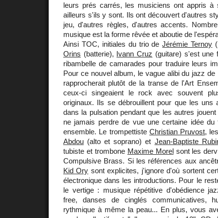
leurs prés carrés, les musiciens ont appris à s
ailleurs s'ils y sont. Ils ont découvert d'autres 
jeu, d'autres règles, d'autres accents. Nombr
musique est la forme rêvée et aboutie de l'espéra
Ainsi TOC, initiales du trio de
Jérémie Ternoy
(
Orins
(batterie),
Ivann Cruz
(guitare) s'est une 
ribambelle de camarades pour traduire leurs i
Pour ce nouvel album, le vague alibi du jazz de 
rapprocherait plutôt de la transe de l'Art Ens
ceux-ci singeaient le rock avec souvent pl
originaux. Ils se débrouillent pour que les uns 
dans la pulsation pendant que les autres jouent d
ne jamais perdre de vue une certaine idée du fr
ensemble. Le trompettiste
Christian Pruvost
, l
Abdou
(alto et soprano) et
Jean-Baptiste Rubi
tubiste et trombone
Maxime Morel
sont les derv
Compulsive Brass. Si les références aux ancê
Kid Ory
sont explicites, j'ignore d'où sortent c
électronique dans les introductions. Pour le rest
le vertige : musique répétitive d'obédience jaz
free, danses de cinglés communicatives, h
rythmique à même la peau... En plus, vous ave