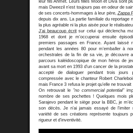
leur fils Ahmet. Leurs filles Moon et Diva sont 
mais Dweezil n'est toujours pas en odeur de sai
de ses concerts-hommages à leur père,
Zappa P
depuis dix ans. La partie familiale du reportage
la plus agréable ni la plus aisée pour le réalisate
J'ai beaucoup écrit
sur celui qui déclencha ma
1968 et dont je m'occuperai ensuite épiso
premiers passages en France. Ayant laissé r
pendant les années 80 pour m'emballer à n
orchestrales de la fin de sa vie, je découvre av
parcours kaléidoscopique de mon héros de j
avant sa mort en 1993 d'un cancer de la prostat
accepté de dialoguer pendant trois jours p
compressée avec le chanteur Robert Charlebois
mais France 3 refusa le projet qu'elle ne trouva
On retrouvait le
"no commercial potential"
imp
nombre de ses pochettes ! Quelques mois plu
Sarajevo pendant le siège pour la BBC, je m'éc
son décès. Je n'ai jamais essayé de l'imiter
variété de ses créations représente toujours
rigueur et d'inventivité.