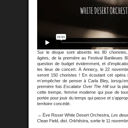
Sur le disque sont absents les 80 choristes
âgées, de la première au Festival Banlieues 
question de budget évidemment, et d'implicati
les lieux de concert. À Annecy, le 22 novembre
seront 150 choristes ! En écoutant cet opéra i
m'empêcher de penser à Carla Bley, lorsqu'en
première fois
Escalator Over The Hill
sur la pla
cette trempe, femme moderne qui joue de tou
portée pour jouir du temps qui passe et s'approp
territoire concédé.
→ Ève Risser White Desert Orchestra,
Les deux
Clean Field, dist. Orkhêstra, sortie le 11 novemb