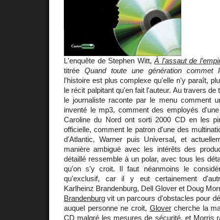
L'enquête de Stephen Witt,
À l’assaut de l’empi
titrée
Quand toute une génération commet
l'histoire est plus complexe qu'elle n'y paraît,
le récit palpitant qu'en fait l'auteur. Au travers de 
le journaliste raconte par le menu comment 
inventé le mp3, comment des employés d'une
Caroline du Nord ont sorti 2000 CD en les pira
officielle, comment le patron d'une des multina
d'Atlantic, Warner puis Universal, et actuelle
manière ambiguë avec les intérêts des product
détaillé ressemble à un polar, avec tous les dét
qu'on s'y croit. Il faut néanmoins le consid
qu'exclusif, car il y eut certainement d'au
Karlheinz Brandenburg, Dell Glover et Doug Morr
Brandenburg
vit un parcours d'obstacles pour d
auquel personne ne croit,
Glover
cherche la mani
CD malgré les mesures de sécurité, et
Morris
r