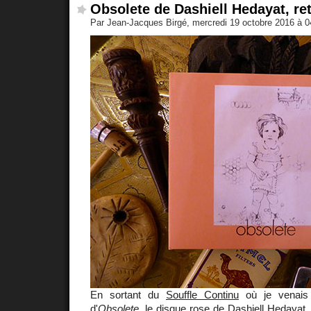
Obsolete de Dashiell Hedayat, re
Par Jean-Jacques Birgé, mercredi 19 octobre 2016 à 
En sortant du
Souffle Continu
où je venais d
d'
Obsolete
, le disque rose de
Dashiell Hedayat
,