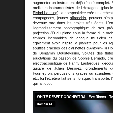
augmenter un instrument déjà réputé complet. E
meilleurs instrumentistes de l'Hexagone (plus le
Elvind Lønning
), la compositrice crée un orchest
compagnons, jeunes
affranchis
, peuvent s'exp
devenue rare dans les projets très écrits. 
l'agrandissement photographique de ses pré
projection 3D du piano sous la forme d'un orch
timbres incroyables de chaque musicien et
également avoir inspiré la pianiste pour les rep
souffles crachés des clarinettes d'
Antonin-Tri H
de
Benjamin Dousteyssier
, volutes des flû
éructations du basson de
Sophie Bernado
, cr
électroacoustique de
Fanny Lasfargues
, décou
guitare de
Julien Desprez
, grondements 
Fourneyron
, percussions graves ou scandées
etc. Ici l'etcétéra fait sens, lorsque, transporté
qui fait quoi.