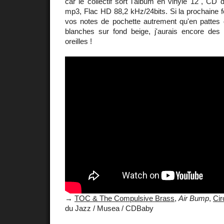
car le collectif sort l'album en vinyle 12", CD d
mp3, Flac HD 88,2 kHz/24bits. Si la prochaine f
vos notes de pochette autrement qu'en patte
blanches sur fond beige, j'aurais encore de
oreilles !
→
TOC & The Compulsive Brass
,
Air Bump
,
Ci
du Jazz / Musea / CDBaby