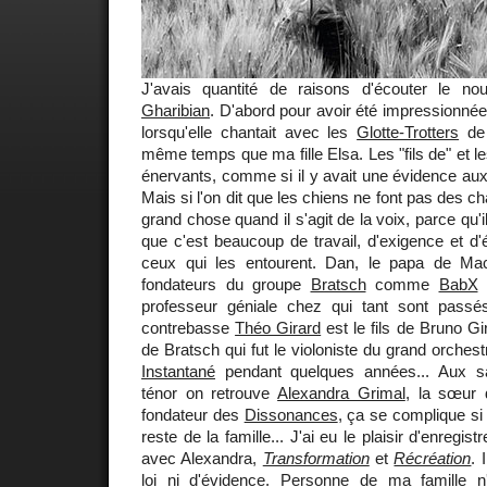
J'avais quantité de raisons d'écouter le 
Gharibian
. D'abord pour avoir été impressionnée
lorsqu'elle chantait avec les
Glotte-Trotters
de 
même temps que ma fille Elsa. Les "fils de" et les
énervants, comme si il y avait une évidence aux
Mais si l'on dit que les chiens ne font pas des cha
grand chose quand il s'agit de la voix, parce qu'il 
que c'est beaucoup de travail, d'exigence et d'
ceux qui les entourent. Dan, le papa de Ma
fondateurs du groupe
Bratsch
comme
BabX
e
professeur géniale chez qui tant sont passé
contrebasse
Théo Girard
est le fils de Bruno Gi
de Bratsch qui fut le violoniste du grand orchest
Instantané
pendant quelques années... Aux s
ténor on retrouve
Alexandra Grimal
, la sœur
fondateur des
Dissonances
, ça se complique si
reste de la famille... J'ai eu le plaisir d'enregi
avec Alexandra,
Transformation
et
Récréation
. 
loi ni d'évidence. Personne de ma famille n