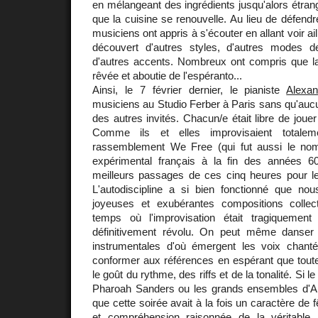
en mélangeant des ingrédients jusqu'alors étran
que la cuisine se renouvelle. Au lieu de défendr
musiciens ont appris à s'écouter en allant voir aill
découvert d'autres styles, d'autres modes de
d'autres accents. Nombreux ont compris que l
rêvée et aboutie de l'espéranto...
Ainsi, le 7 février dernier, le pianiste
Alexa
musiciens au Studio Ferber à Paris sans qu'auc
des autres invités. Chacun/e était libre de jouer 
Comme ils et elles improvisaient totale
rassemblement We Free (qui fut aussi le no
expérimental français à la fin des années 6
meilleurs passages de ces cinq heures pour 
L'autodiscipline a si bien fonctionné que n
joyeuses et exubérantes compositions collec
temps où l'improvisation était tragiquemen
définitivement révolu. On peut même danser 
instrumentales d'où émergent les voix chanté
conformer aux références en espérant que toute
le goût du rythme, des riffs et de la tonalité. Si le
Pharoah Sanders ou les grands ensembles d'Ar
que cette soirée avait à la fois un caractère de f
et compréhension raisonnée de la véritable 