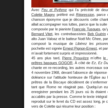
Avec
Feu et Rythme
qui l'a précédé de deu
Colette Magny
préféré est
Répression
, parce 
chanson éponyme que je découvris cette chante
allait accompagner nos luttes, parce que la suit
composée par le pianiste
François Tusques
, qu'
Bernard Vitet
, les contrebassistes
Beb Guérin
alto Juan Valoaz et le batteur Noël Mc Ghee, par
composé la musique de
Libérez les prisonni
pochette est signée
Ernest Pignon-Ernest
, et p
m'avait fortement surpris et impressionné.
45 ans plus tard,
Pierre Prouvèze
m'offre
le
prêtres basques GOGOR
. À côté de
Ez, Ez Du
chante en re-recording, les autres morceaux so
4 novembre 1968, devant l'absence de réponse d
doléance sur l'attitude honteuse de l'Église a
prêtres de la Biscaye décidèrent de s'enfermer
tant que Rome ne réagirait pas. Quelqu'un eu
enregistrer pendant les 25 jours où ils étaient 
accablés par la presse. Comme le texte intégral 
reproduit sur le livret du CD est assez long, je
vers de Colette qui résume leur position :