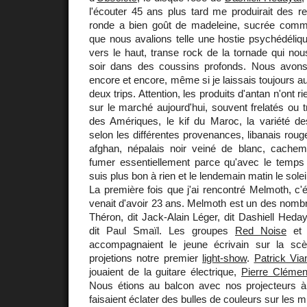
l'écouter 45 ans plus tard me produirait des re
ronde a bien goût de madeleine, sucrée comm
que nous avalions telle une hostie psychédélique
vers le haut, transe rock de la tornade qui nou
soir dans des coussins profonds. Nous avon
encore et encore, même si je laissais toujours a
deux trips. Attention, les produits d'antan n'ont 
sur le marché aujourd'hui, souvent frelatés ou t
des Amériques, le kif du Maroc, la variété d
selon les différentes provenances, libanais roug
afghan, népalais noir veiné de blanc, cachemir
fumer essentiellement parce qu'avec le temps 
suis plus bon à rien et le lendemain matin le soleil
La première fois que j'ai rencontré Melmoth, c'ét
venait d'avoir 23 ans. Melmoth est un des nomb
Théron, dit Jack-Alain Léger, dit Dashiell Heday
dit Paul Smaïl. Les groupes
Red Noise
et
accompagnaient le jeune écrivain sur la s
projetions notre premier
light-show
.
Patrick Via
jouaient de la guitare électrique,
Pierre Clémen
Nous étions au balcon avec nos projecteurs à 
faisaient éclater des bulles de couleurs sur les m