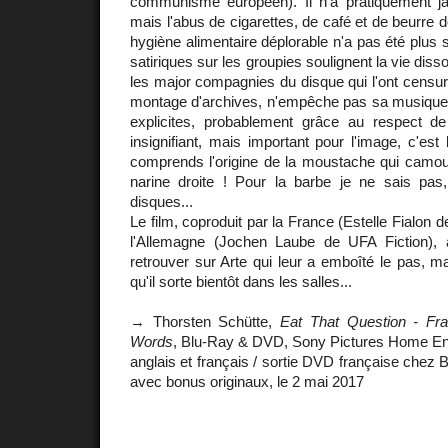
communisme européen). Il n'a pratiquement j
mais l'abus de cigarettes, de café et de beurre
hygiène alimentaire déplorable n'a pas été plus 
satiriques sur les groupies soulignent la vie disso
les major compagnies du disque qui l'ont censuré
montage d'archives, n'empêche pas sa musique e
explicites, probablement grâce au respect de 
insignifiant, mais important pour l'image, c'est
comprends l'origine de la moustache qui camouf
narine droite ! Pour la barbe je ne sais pas,
disques...
Le film, coproduit par la France (Estelle Fialon 
l'Allemagne (Jochen Laube de UFA Fiction)
retrouver sur Arte qui leur a emboîté le pas, ma
qu'il sorte bientôt dans les salles...
→ Thorsten Schütte,
Eat That Question - Fr
Words
, Blu-Ray & DVD, Sony Pictures Home Ent
anglais et français / sortie DVD française chez B
avec bonus originaux, le 2 mai 2017