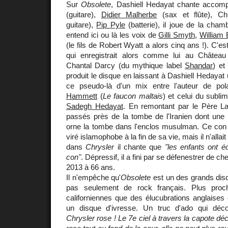
Sur
Obsolete
, Dashiell Hedayat chante acco
(guitare),
Didier Malherbe
(sax et flûte), Chr
guitare),
Pip Pyle
(batterie), il joue de la cham
entend ici ou là les voix de
Gilli Smyth
,
William
(le fils de Robert Wyatt a alors cinq ans !). C'es
qui enregistrait alors comme lui au Château
Chantal Darcy (du mythique label
Shandar
) et
produit le disque en laissant à Dashiell Hedayat une
ce pseudo-là d'un mix entre l'auteur de po
Hammett
(
Le faucon maltais
) et celui du subl
Sadegh Hedayat
. En remontant par le Père 
passés près de la tombe de l'Iranien dont une p
orne la tombe dans l'enclos musulman. Ce con 
viré islamophobe à la fin de sa vie, mais il n'allait
dans
Chrysler
il chante que
"les enfants ont é
con"
. Dépressif, il a fini par se défenestrer de c
2013 à 66 ans.
Il n'empêche qu'
Obsolete
est un des grands disq
pas seulement de rock français. Plus proc
californiennes que des élucubrations anglaises 
un disque d'ivresse. Un truc d'ado qui dé
Chrysler rose ! Le 7e ciel à travers la capote déc