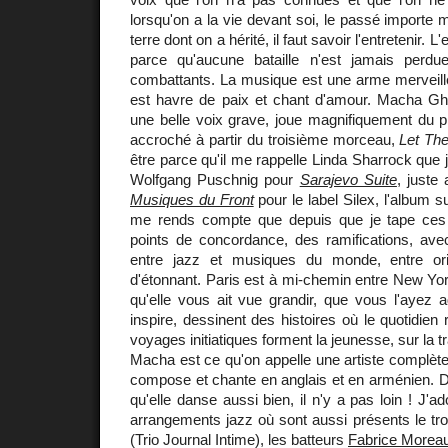
lorsqu'on a la vie devant soi, le passé importe mo
terre dont on a hérité, il faut savoir l'entretenir. L
parce qu'aucune bataille n'est jamais perdue
combattants. La musique est une arme merveilleu
est havre de paix et chant d'amour. Macha Ghar
une belle voix grave, joue magnifiquement du pi
accroché à partir du troisième morceau,
Let Th
être parce qu'il me rappelle Linda Sharrock que 
Wolfgang Puschnig pour
Sarajevo Suite
, juste
Musiques du Front
pour le label Silex, l'album 
me rends compte que depuis que je tape ces 
points de concordance, des ramifications, av
entre jazz et musiques du monde, entre ori
d'étonnant. Paris est à mi-chemin entre New York
qu'elle vous ait vue grandir, que vous l'ayez 
inspire, dessinent des histoires où le quotidien 
voyages initiatiques forment la jeunesse, sur la 
Macha est ce qu'on appelle une artiste complète.
compose et chante en anglais et en arménien. D'
qu'elle danse aussi bien, il n'y a pas loin ! J'ad
arrangements jazz où sont aussi présents le 
(Trio Journal Intime), les batteurs
Fabrice Morea