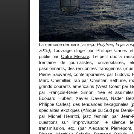
La semaine dernière j'ai reçu
Polyfree, la jazzos
2015)
, l'ouvrage dirigé par Philippe Carles e
publié par
Outre Mesure
. Le petit duo a rass
trentaine de journalistes, universitaires, 
passionnants, des rencontres transgenres (musiq
Pierre Sauvanet, contemporaines par Ludovic Fl
Marc Chemillier, rap par Christian Béthune, r
grands courants américains (West Coast par 
par François-René Simon, free et assimilés
Edouard Hubert, Xavier Daverat, Nader Beiz
Philippe Carles), des tendances hexagonales (p
spécialités exotiques (Afrique du Sud par Denis
par Michel Henritzi, jazz féminin par Jean-
questions sur l'improvisation, le silence, 
transmission, etc. (par Alexandre Pierrepont,