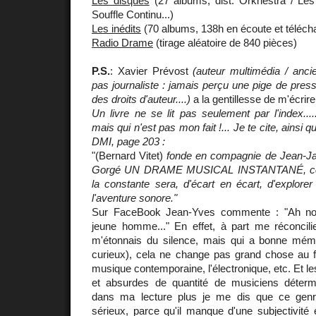
Les disques
(27 albums, dist. Orkhêstra / Le
Souffle Continu...)
Les inédits
(70 albums, 138h en écoute et téléch
Radio Drame
(tirage aléatoire de 840 pièces)
P.S.
: Xavier Prévost
(auteur multimédia / anci
pas journaliste : jamais perçu une pige de pres
des droits d'auteur....)
a la gentillesse de m'écrire
Un livre ne se lit pas seulement par l'index....
mais qui n'est pas mon fait !... Je te cite, ainsi
DMI, page 203 :
"(Bernard Vitet)
fonde en compagnie de Jean-Ja
Gorgé UN DRAME MUSICAL INSTANTANÉ, collec
la constante sera, d'écart en écart, d'explorer
l'aventure sonore."
Sur FaceBook Jean-Yves commente : "Ah non
jeune homme..." En effet, à part me réconcili
m'étonnais du silence, mais qui a bonne mémo
curieux), cela ne change pas grand chose au fo
musique contemporaine, l'électronique, etc. Et l
et absurdes de quantité de musiciens détermi
dans ma lecture plus je me dis que ce genr
sérieux, parce qu'il manque d'une subjectivité 