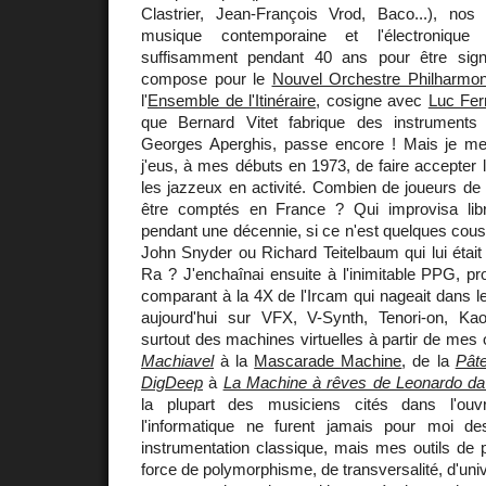
Clastrier, Jean-François Vrod, Baco...), no
musique contemporaine et l'électronique 
suffisamment pendant 40 ans pour être sig
compose pour le
Nouvel Orchestre Philharmo
l'
Ensemble de l'Itinéraire
, cosigne avec
Luc Ferr
que Bernard Vitet fabrique des instruments 
Georges Aperghis, passe encore ! Mais je m
j'eus, à mes débuts en 1973, de faire accepter l
les jazzeux en activité. Combien de joueurs de
être comptés en France ? Qui improvisa li
pendant une décennie, si ce n'est quelques co
John Snyder ou Richard Teitelbaum qui lui ét
Ra ? J'enchaînai ensuite à l'inimitable PPG, p
comparant à la 4X de l'Ircam qui nageait dans l
aujourd'hui sur VFX, V-Synth, Tenori-on, Kaos
surtout des machines virtuelles à partir de mes 
Machiavel
à la
Mascarade Machine
, de la
Pât
DigDeep
à
La Machine à rêves de Leonardo da
la plupart des musiciens cités dans l'ouvra
l'informatique ne furent jamais pour moi 
instrumentation classique, mais mes outils de pr
force de polymorphisme, de transversalité, d'univ