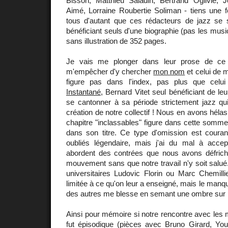
Bisson, Matthieu Saladin, Bertrand Ogilvie,
Aimé, Lorraine Roubertie Soliman - tiens une f
tous d'autant que ces rédacteurs de jazz se si
bénéficiant seuls d'une biographie (pas les musi
sans illustration de 352 pages.
Je vais me plonger dans leur prose de ce 
m'empêcher d'y chercher
mon nom
et celui de 
figure pas dans l'index, pas plus que celui
Instantané
, Bernard Vitet seul bénéficiant de le
se cantonner à sa période strictement jazz qui
création de notre collectif ! Nous en avons héla
chapitre "inclassables" figure dans cette somm
dans son titre. Ce type d'omission est couran
oubliés légendaire, mais j'ai du mal à acce
abordent des contrées que nous avons défrich
mouvement sans que notre travail n'y soit salué
universitaires Ludovic Florin ou Marc Chemillie
limitée à ce qu'on leur a enseigné, mais le manq
des autres me blesse en semant une ombre sur l
Ainsi pour mémoire si notre rencontre avec les m
fut épisodique (pièces avec Bruno Girard, You