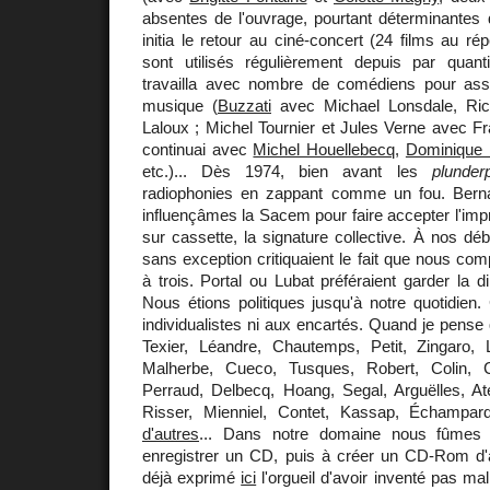
absentes de l'ouvrage, pourtant déterminantes da
initia le retour au ciné-concert (24 films au ré
sont utilisés régulièrement depuis par quant
travailla avec nombre de comédiens pour associ
musique (
Buzzati
avec Michael Lonsdale, Rich
Laloux ; Michel Tournier et Jules Verne avec F
continuai avec
Michel Houellebecq
,
Dominique
etc.)... Dès 1974, bien avant les
plunder
radiophonies en zappant comme un fou. Bern
influençâmes la Sacem pour faire accepter l'impr
sur cassette, la signature collective. À nos dé
sans exception critiquaient le fait que nous com
à trois. Portal ou Lubat préféraient garder la d
Nous étions politiques jusqu'à notre quotidien. 
individualistes ni aux encartés. Quand je pense 
Texier, Léandre, Chautemps, Petit, Zingaro, L
Malherbe, Cueco, Tusques, Robert, Colin, C
Perraud, Delbecq, Hoang, Segal, Arguëlles, Ate
Risser, Mienniel, Contet, Kassap, Échampa
d'autres
... Dans notre domaine nous fûmes 
enregistrer un CD, puis à créer un CD-Rom d'a
déjà exprimé
ici
l'orgueil d'avoir inventé pas m