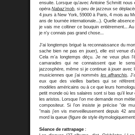
ensuite. Lorsque qu'avec Antoine Schmitt nous 
opéra
Nabaz'mob
, si peu de jazzeux se déplacè
4 jours à New York, 59000 à Paris, 4 mois au M
ans de tournée internationale...). Quelle absence 
je vais me coltiner ce bouquin entièrement... Au
je n'y connais pas grand chose...
J'ai longtemps brigué la reconnaissance du mon
sache bien ne pas en jouer), elle est venue d'ai
Cela m'a longtemps déçu. Je ne veux plus l'
camarades qui ne connaissent que le sens 
jazzosphère, même si je continue à jouer avec 
musiciennes que j'ai nommés
les affranchis
. J'
eux que des vieilles barbes qui se réfère
modèles américains ou à ce que leurs homologu
petit monde où les salaires sont si bas qu'il leur
les aristos. Lorsque l'on me demande mon métier
compositeur. Si l'on insiste je précise "de mus
"mais j'en vis merveilleusement depuis 42 ans
mord la queue (figure de style étymologiquement 
Séance de rattrapage
: