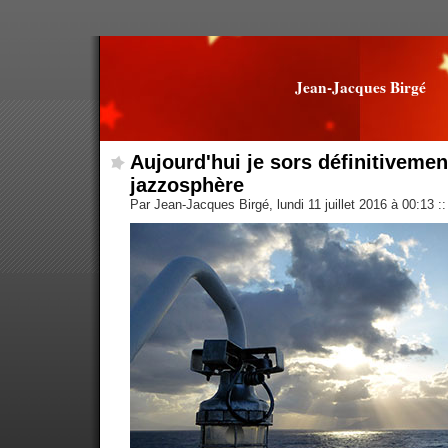
Jean-Jacques Birgé
Aujourd'hui je sors définitivemen
jazzosphère
Par Jean-Jacques Birgé, lundi 11 juillet 2016 à 00:13
::