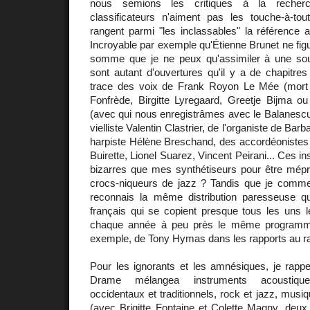
nous semions les critiques à la recherc
classificateurs n'aiment pas les touche-à-tou
rangent parmi "les inclassables" la référence 
Incroyable par exemple qu'Étienne Brunet ne figu
somme que je ne peux qu'assimiler à une sou
sont autant d'ouvertures qu'il y a de chapitre
trace des voix de Frank Royon Le Mée (mort 
Fonfrède, Birgitte Lyregaard, Greetje Bijma 
(avec qui nous enregistrâmes avec le Balanescu S
vielliste Valentin Clastrier, de l'organiste de Barb
harpiste Hélène Breschand, des accordéonistes
Buirette, Lionel Suarez, Vincent Peirani... Ces in
bizarres que mes synthétiseurs pour être mépri
crocs-niqueurs de jazz ? Tandis que je commenc
reconnais la même distribution paresseuse qu
français qui se copient presque tous les uns l
chaque année à peu près le même programme
exemple, de Tony Hymas dans les rapports au ra
Pour les ignorants et les amnésiques, je rappe
Drame mélangea instruments acoustique
occidentaux et traditionnels, rock et jazz, musi
(avec
Brigitte Fontaine
et
Colette Magny
, deux