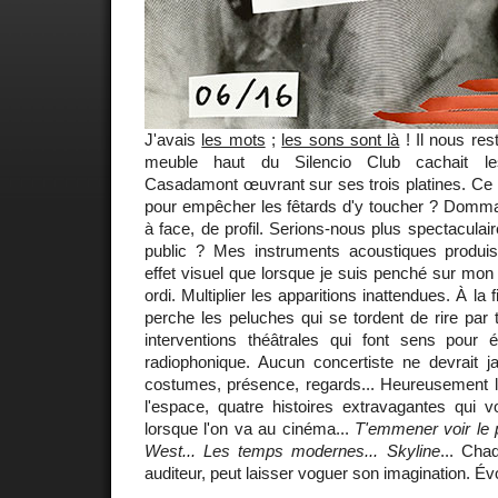
J'avais
les mots
;
les sons sont là
! Il nous res
meuble haut du Silencio Club cachait l
Casadamont œuvrant sur ses trois platines. Ce r
pour empêcher les fêtards d'y toucher ? Domma
à face, de profil. Serions-nous plus spectaculai
public ? Mes instruments acoustiques produis
effet visuel que lorsque je suis penché sur mon
ordi. Multiplier les apparitions inattendues. À l
perche les peluches qui se tordent de rire par t
interventions théâtrales qui font sens pour
radiophonique. Aucun concertiste ne devrait ja
costumes, présence, regards... Heureusement 
l'espace, quatre histoires extravagantes qu
lorsque l'on va au cinéma...
T'emmener voir le 
West... Les temps modernes... Skyline
... Cha
auditeur, peut laisser voguer son imagination. Év