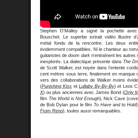
Stephen O'Malley a signé la pochette avec
Bouschet. Le superbe extrait vidéo illustre d'a
métal fondu de la rencontre. Les deux entit
évidemment compatibles. Ni le chanteur au roma
guitaristes de
doom
dark
n'entraînent les autres 
inexplorés. La dialectique présente dans
The Dri
de Scott Walker, est noyée dans l'entente cordi
cent mètres sous terre, finalement en manque d
vers des collaborations de Walker moins évi
(
Punishing Kiss
et
Lullaby By-By-By
) et Leos C
X
) ou plus anciennes avec James Bond (
Only M
film
The World is Not Enough
), Nick Cave (cov
de Bob Dylan pour le film
To Have and to Hold
From Reno
), toutes aussi remarquables.