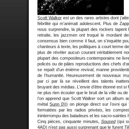
Scott Walker
est un des rares artistes dont j'at
fébrilité qui m'animait adolescent. Plus de Zap
nous surprendre, la plupart des rockers tapent
retraite, les jazzmen ont troqué le mordant d
consensus bien comme il faut, on s'inquiète pou
chanteurs à texte, les politiques à court terme 
plus de révéler aucun courant véritablement nouv
plupart des compositeurs contemporains ne livr
policés ou de pâles reproductions des chefs d'
se repaît d'un énième
revival
, manne providenti
de l'humanité. Heureusement de nouveaux musi
par ci par là se réveillent des talents inatte
bruyant des médias. L'envie d'être étonné est si f
ne plus rien écouter que le bruit de la ville ou de
l'on apprend que Scott Walker sort un album a
métal
Sunn 0)))
on plonge direct sur l'ovni qui f
formatées par les radios privées, les compre
ininterrompu des baladeurs et les sacro-saintes 
Cinq pièces, cinquante minutes,
Soused
(qui so
4AD
) n'est pas aussi surprenant que le furent
Til