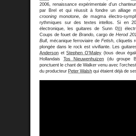
2006, renaissance expérimentale d'un chanteu
par Brel et qui réussit à fondre un alliage
crooning
monotone, de magma électro-symph
rythmiques sur des textes intellos. Si en 
électronique, les guitares de Sunn 0))) élect
Coups de fouet de
Brando
, cargo de
Herod 20
Bull
, mécanique ferroviaire de
Fetish
, cliquetis
plongée dans le rock est vivifiante. Les guita
Anderson
et
Stephen O'Maley
(tous deux éga
Hollandais
Tos Nieuwenhuizen
(du groupe Be
ponctuent le chant de Walker venu avec l'orches
du producteur
Peter Walsh
qui étaient déjà de s