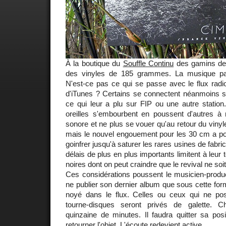
À la boutique du
Souffle Continu
des gamins dem
des vinyles de 185 grammes. La musique pa
N'est-ce pas ce qui se passe avec le flux radio
d'iTunes ? Certains se connectent néanmoins sur
ce qui leur a plu sur FIP ou une autre stati
oreilles s'embourbent en poussent d'autres à r
sonore et ne plus se vouer qu'au retour du vinyle
mais le nouvel engouement pour les 30 cm a po
goinfrer jusqu'à saturer les rares usines de fabr
délais de plus en plus importants limitent à leur 
noires dont on peut craindre que le revival ne so
Ces considérations poussent le musicien-prod
ne publier son dernier album que sous cette form
noyé dans le flux. Celles ou ceux qui ne po
tourne-disques seront privés de galette. 
quinzaine de minutes. Il faudra quitter sa posi
retourner l'objet. L'écoute redevient active.