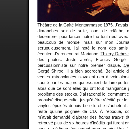
Théâtre de la Gaîté Montparnasse 1975. J'avais 
dimanches soir de suite, jours de relâche
décembre, pour lancer notre trio tout neuf avec 
beaucoup de monde, mais sur mon Journal 
scrupuleusement, j'ai noté le nom des ami
écouter. J'y rencontrai Marianne.
Thierry Dehesd
des photos. Juste après, Francis Gorgé 
percussionniste sur notre premier disque,
Dé
Gorgé Shiroc
. Il a bien accroché. Bel article
ventes mirobolantes n'avaient rien à voir alor
causé par les majors qui essaient de faire porte
alors que ce sont elles qui ont tout manigancé
problème des stocks. J'ai
raconté ici
comment cet
propulsé
disque-culte
, jusqu'à être réédité par le
vinyles épuisés depuis belle lurette s'achètent à
reste qu'une poignée de CD. À l'époque, 
m'avait demandé d'ajouter des
bonus tracks
du
retrouvé plus de six heures d'inédits qui furent
avec et où figure également mon premier film,
L