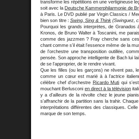
transforme les répétitions en une vertigineuse l
soit avec la
Deutsche Kammerphilarmonie de B
à Paris. Le DVD publié par Virgin Classics / Med
bien son titre :
Swing, Sing & Think
(Swinguez, c
Pourquoi les grands interprètes, de Granados
Kronos, de Bruno Walter à Toscanini, me parais
comme des jazzmen ? Fray cherche sans ces
chant comme s'il était l'essence même de la mus
de l'orchestre une transposition outillée, com
pensée. Son approche intelligente de Bach lui lais
de se l'approprier, de le rendre vivant.
Que les filles (ou les garçons) ne rêvent pas, l
comme un cœur est marié à à l'actrice italie
célèbre chef d'orchestre
Ricardo Muti
qui s'est
mouchant Berlusconi
en direct à la télévision
ital
y a d'ailleurs de la révolte chez le jeune piani
s'affranchir de la partition sans la trahir. Cha
interprétations différentes des classiques. Cell
marque de son temps.