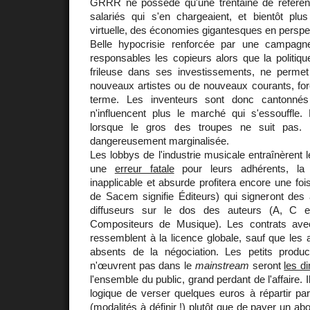
GRRR ne possède qu'une trentaine de référen
salariés qui s'en chargeaient, et bientôt plu
virtuelle, des économies gigantesques en perspec
Belle hypocrisie renforcée par une campagne
responsables les copieurs alors que la politiq
frileuse dans ses investissements, ne permet 
nouveaux artistes ou de nouveaux courants, for
terme. Les inventeurs sont donc cantonné
n'influencent plus le marché qui s'essouffle. 
lorsque le gros des troupes ne suit pas. 
dangereusement marginalisée.
Les lobbys de l'industrie musicale entraînèrent 
une
erreur fatale
pour leurs adhérents, la 
inapplicable et absurde profitera encore une foi
de Sacem signifie Éditeurs) qui signeront des
diffuseurs sur le dos des auteurs (A, C 
Compositeurs de Musique). Les contrats av
ressemblent à la licence globale, sauf que les a
absents de la négociation. Les petits product
n'œuvrent pas dans le
mainstream
seront
les d
l'ensemble du public, grand perdant de l'affaire. 
logique de verser quelques euros à répartir par
(modalités à définir !) plutôt que de payer un 