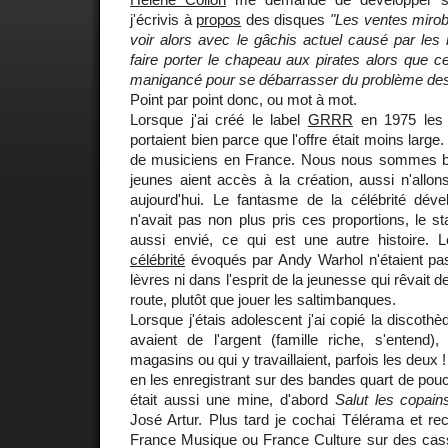
j'écrivis à
propos
des disques ‎
"Les ventes mirob
voir alors avec le gâchis actuel causé par les
faire porter le chapeau aux pirates alors que ce
manigancé pour se débarrasser du problème des
Point par point donc, ou mot à mot.
Lorsque j'ai créé le label
GRRR
en 1975 les 
portaient bien parce que l'offre était moins large. 
de musiciens en France. Nous nous sommes ba
jeunes aient accès à la création, aussi n'allo
aujourd'hui. Le fantasme de la célébrité dével
n'avait pas non plus pris ces proportions, le stat
aussi envié, ce qui est une autre histoire.
célébrité
évoqués par Andy Warhol n'étaient pas
lèvres ni dans l'esprit de la jeunesse qui rêvait 
route, plutôt que jouer les saltimbanques.
Lorsque j'étais adolescent j'ai copié la discot
avaient de l'argent (famille riche, s'entend),
magasins ou qui y travaillaient, parfois les deux 
en les enregistrant sur des bandes quart de pouc
était aussi une mine, d'abord
Salut les copain
José Artur. Plus tard je cochai Télérama et re
France Musique ou France Culture sur des casse