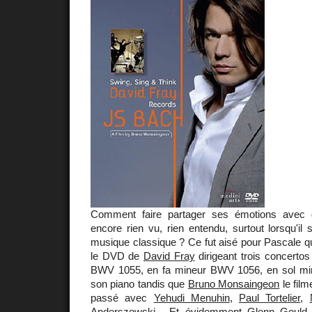
Comment faire partager ses émotions avec d
encore rien vu, rien entendu, surtout lorsqu'il s
musique classique ? Ce fut aisé pour Pascale q
le DVD de
David Fray
dirigeant trois concerto
BWV 1055, en fa mineur BWV 1056, en sol m
son piano tandis que
Bruno Monsaingeon
le film
passé avec
Yehudi Menuhin
,
Paul Tortelier
,
Anderszewski
... Et évidemment
Glenn Gould