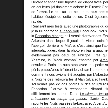
Devant scanner une tripotée de diapositives p
en couleurs j'ai finalement acheté le Plustek Op
ce format. Le résultat est nettement plus préc
habituel équipé de cette option. C'est égaleme
rapide.
Réalisant mes tests avec une photographie du c
je la lui accroche
sur son mur
FaceBook. Nous é
la
Fondation Maeght
et il venait d'arriver des É
Arkestra dans lequel il jouait du violon coinc
l'aperçoit derrière le Maître, c'est ainsi que l'
intergalactiques, dans la photo en bas à gauche
évidemment pas ceux de
Philippe Gras
qui 
Yasmina, la "black woman" chantée par
Arch
ensuite à Paris en auto-stop avec ma petite sœ
périls puisqu'elles frôlèrent le viol sur l'autoroute
comment nous avions été adoptés par l'Arkestra
à l'origine des retrouvailles d'Alan Silva et
Frank
souvenais pas de ces photos ni des sculptures 
Fondation. J'arrive à reconnaître Nimrod 
difficilement les autres. Dans
Le silence, les 
mécanique du temps qui passe
, Daniel Ca
raconté les Nuits passées là-bas, avec
Albert Ay