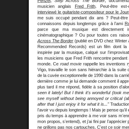
Penzel
,
Step Across The Border
, documenta
musicien anglais
Fred Frith
. Peut-être es
interviewé le guitariste-compositeur pour le Jou
me suis occupé pendant dix ans ? Peut-êtr
connaissons depuis longtemps grâce à l'ami
Ro
parce que ma musique est directement 
cinématographique ? Ou pour toutes ces raiso
Across The Border
(publié en DVD chez Winter 
Recommended Records) est un film dont la 
inspirée par la musique, calqué sur l'improvisat
les musiciens que Fred Frith rencontre pendant
monde. Ce
road movie
rappelle les inventions 
Vigo, travaille le son sans hiérarchie à la suite
de la cuvée exceptionnelle de 1990 dans la carri
dernière comme je lui demande comment il appré
plus tard il me répond, fidèle à sa position d'alo
seen it lately! But I think it's wonderful (took m
see myself without being annoyed or critical (ab
after that I just enjoy it for what it is..."
Traduction
l'avoir vu depuis longtemps ! Mais je pense qu'il 
pris du temps à apprendre à me voir sans m'ennu
mon propos, s'entend), et j'ai fini par l'apprécier 
ne grillons pas nos cartouches. C'est
ce soir mer