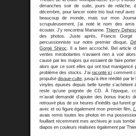
dimanches soir de suite, jours de relâche
décembre, pour lancer notre trio tout neuf avec 
beaucoup de monde, mais sur mon Journal 
scrupuleusement, j'ai noté le nom des ami
écouter. J'y rencontrai Marianne.
Thierry Dehesd
des photos. Juste après, Francis Gorgé 
percussionniste sur notre premier disque,
Dé
Gorgé Shiroc
. Il a bien accroché. Bel article
ventes mirobolantes n'avaient rien à voir alor
causé par les majors qui essaient de faire porte
alors que ce sont elles qui ont tout manigancé
problème des stocks. J'ai
raconté ici
comment cet
propulsé
disque-culte
, jusqu'à être réédité par le
vinyles épuisés depuis belle lurette s'achètent à
reste qu'une poignée de CD. À l'époque, 
m'avait demandé d'ajouter des
bonus tracks
du
retrouvé plus de six heures d'inédits qui furent
avec et où figure également mon premier film,
L
avais remis toutes les photos en ma possession
fouillant récemment mes archives je suis tombé
diapos en couleurs réalisées également par Thier