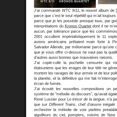
J'ai commandé
WTC 9/11
, le nouvel album de
parce que c'est le seul répétitif qui m'ait toujour
parce que je les possède presque tous, par goû
interprétations du
Kronos Quartet
dont il ne m'
aucun, par tolérance parce que les commémor
2001 occultent impérialistiquement le 11 se
avions américains prêtaient main forte à Pi
Salvador Allende, par mélomanie parce qu'une
que je vous offre ci-dessus ne vaut pas la quali
d'autres aussi bonnes que mauvaises raisons.
J'ai copié-collé la pochette censurée qui r
étatsuniens que les images de leur télé ne gênent
montrer les ravages de leur armée et de leur poli
la planète, et la définitive qui me fait m'interro
écran de fumée.
J'ai écouté les nouvelles compositions un p
système de "mélodie du discours", qu'avait égale
René Lussier pour
Le trésor de la langue
, n'a j
que sur
Different Trains
, chef d'œuvre inégalé 
orchestrer la mélodie de voix parlées préalabl
aiguilleurs du ciel, pompiers, voisins de New