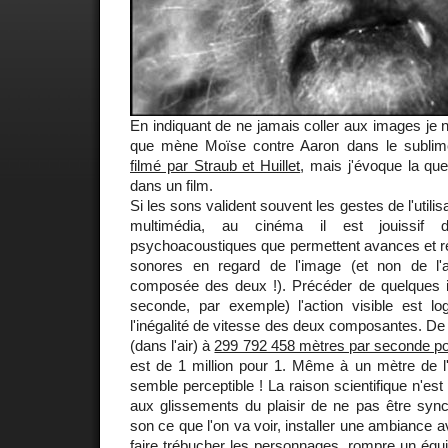
En indiquant de ne jamais coller aux images je 
que mène Moïse contre Aaron dans le subli
filmé par Straub et Huillet
, mais j'évoque la qu
dans un film.
Si les sons valident souvent les gestes de l'utili
multimédia, au cinéma il est jouissif 
psychoacoustiques que permettent avances et 
sonores en regard de l'image (et non de l'ac
composée des deux !). Précéder de quelques 
seconde, par exemple) l'action visible est log
l'inégalité de vitesse des deux composantes. D
(dans l'air) à
299 792 458 mètres par seconde po
est de 1 million pour 1. Même à un mètre de l'
semble perceptible ! La raison scientifique n'est
aux glissements du plaisir de ne pas être sync
son ce que l'on va voir, installer une ambiance av
faire trébucher les personnages, rompre un équil