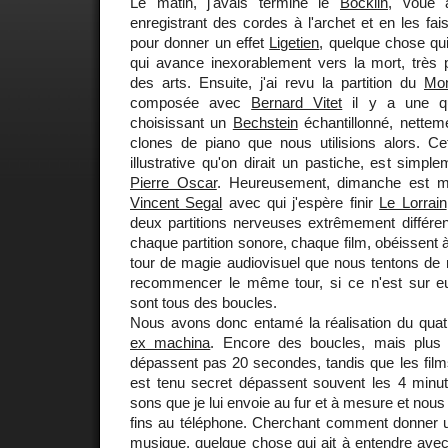
Le matin, j'avais terminé le
Böcklin
, voué 
enregistrant des cordes à l'archet et en les fai
pour donner un effet
Ligetien
, quelque chose qu
qui avance inexorablement vers la mort, très p
des arts. Ensuite, j'ai revu la partition du
Mo
composée avec
Bernard Vitet
il y a une qu
choisissant un
Bechstein
échantillonné, nettem
clones de piano que nous utilisions alors. Cet
illustrative qu'on dirait un pastiche, est simplem
Pierre Oscar
. Heureusement, dimanche est ma
Vincent Segal
avec qui j'espère finir
Le Lorrain
deux partitions nerveuses extrêmement différen
chaque partition sonore, chaque film, obéissent à
tour de magie audiovisuel que nous tentons de 
recommencer le même tour, si ce n'est sur 
sont tous des boucles.
Nous avons donc entamé la réalisation du qua
ex machina
. Encore des boucles, mais plus 
dépassent pas 20 secondes, tandis que les film
est tenu secret dépassent souvent les 4 minute
sons que je lui envoie au fur et à mesure et nous
fins au téléphone. Cherchant comment donner 
musique, quelque chose qui ait à entendre avec l