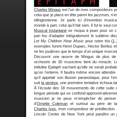
Charles Mingus
est l'un de mes compositeurs pr
celui que je place en tête parmi les jazzmen, n'en
ellingtonienne. Je parle ici d'invention musical
monde à part, celui qu'il fait sien. Il fut le seul c
Musical Instantané
se risqua à jouer pour un con
pari fou d'adapter intégralement le sublime di
Let My Children Hear Music
pour notre trio (
1
exemples furent Henri Duparc, Hector Berlioz e
ne les jouâmes que le temps d'un unique morcea
Découvrir une œuvre de Mingus de plus de
orchestre de 30 musiciens tient du miracle. Le
intitulée
Epitaph
sachant qu'elle ne serait proba
qu'on l'enterre. Il faudra même encore attendre
qu'il appelait son illusion paranoïaque, pour l'en
suit
la genèse
, une première tentative échoua 
À l'écoute des 18 mouvements de cette suite
longue période qui se confond approximativeme
musicien je ne peux m'empêcher de pense
d'
Ornette Coleman
et surtout au père de la
Charles Ives
, mon compositeur de prédilection.
Lincoln Center de New York peut paraître un j