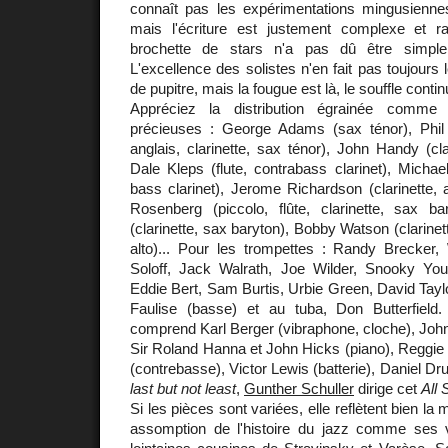
connaît pas les expérimentations mingusienne
mais l'écriture est justement complexe et r
brochette de stars n'a pas dû être simple 
L'excellence des solistes n'en fait pas toujours
de pupitre, mais la fougue est là, le souffle contin
Appréciez la distribution égrainée comme 
précieuses : George Adams (sax ténor), Phil
anglais, clarinette, sax ténor), John Handy (cla
Dale Kleps (flute, contrabass clarinet), Micha
bass clarinet), Jerome Richardson (clarinette,
Rosenberg (piccolo, flûte, clarinette, sax 
(clarinette, sax baryton), Bobby Watson (clarinett
alto)... Pour les trompettes : Randy Brecker
Soloff, Jack Walrath, Joe Wilder, Snooky Yo
Eddie Bert, Sam Burtis, Urbie Green, David Tayl
Faulise (basse) et au tuba, Don Butterfield
comprend Karl Berger (vibraphone, cloche), John
Sir Roland Hanna et John Hicks (piano), Reggie
(contrebasse), Victor Lewis (batterie), Daniel D
last but not least
,
Gunther Schuller
dirige cet
All 
Si les pièces sont variées, elle reflètent bien l
assomption de l'histoire du jazz comme ses 