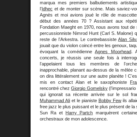
marqua mes premiers balbutiements artistiqu
l'
Idhec
et de monter sur scène. Mais saviez-vo
Agnès et moi avions joué le rôle de mascottes
début des années 70 ? Assistant aux répéti
Fondation Maeght en 1970, nous avons tout de s
percussionniste Nimrod Hunt (Carl S. Malone) q
reste de l'Arkestra. Le contrebassiste
Alan Silv
jouait que du violon coincé entre les genoux, taq
évoquant la comédienne
Agnes Moorhead
. 
concerts, je réussis une seule fois à interro
l'appelaient tous les membres de l'orches
inapprochable, planant au-dessus de la mêlée 
on dira littéralement sur une autre planète ! C'e
mis en contact Alan et le saxophoniste
Fra
rencontré chez
Giorgio Gomelsky
(l'impressario 
qui ignorait sa récente arrivée sur le sol fra
Muhammad Ali
et le pianiste
Bobby Few
ils alla
free jazz le plus puissant et le plus présent de la
Sun Ra et
Harry Partch
marquèrent certain
orchestraux de mon adolescence.