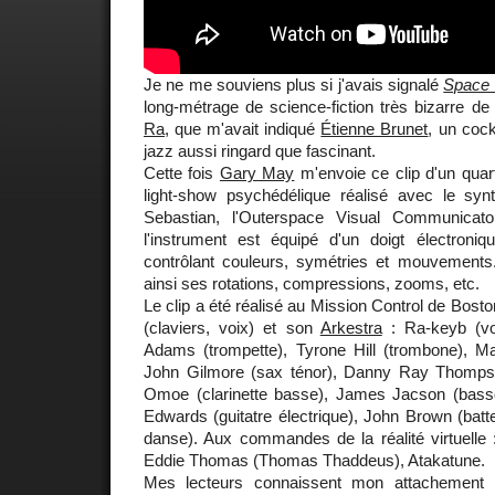
Je ne me souviens plus si j'avais signalé
Space 
long-métrage de science-fiction très bizarre 
Ra
, que m'avait indiqué
Étienne Brunet
, un cock
jazz aussi ringard que fascinant.
Cette fois
Gary May
m'envoie ce clip d'un quart
light-show psychédélique réalisé avec le synth
Sebastian, l'Outerspace Visual Communicat
l'instrument est équipé d'un doigt électron
contrôlant couleurs, symétries et mouvements.
ainsi ses rotations, compressions, zooms, etc.
Le clip a été réalisé au Mission Control de Bos
(claviers, voix) et son
Arkestra
: Ra-keyb (vo
Adams (trompette), Tyrone Hill (trombone), Mar
John Gilmore (sax ténor), Danny Ray Thompso
Omoe (clarinette basse), James Jacson (bass
Edwards (guitatre électrique), John Brown (batte
danse). Aux commandes de la réalité virtuelle 
Eddie Thomas (Thomas Thaddeus), Atakatune.
Mes lecteurs connaissent mon attachement