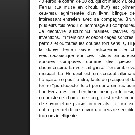
40 euros le coffret de 10 cd
, qui dit mieux ? L'œ
Ferrari
(La muse en circuit, INA) est jolimen
œuvres), agrémentée d'un livret bilingue 
intéressant entretien avec sa compagne, Brunhi
plusieurs fois rendu
ici
hommage au composite
Je découvre aujourd'hui maintes œuvres qu
inventions, immersions et décorticages sonores,
permis et où toutes les coupes font sens. Qu'il 
la durée, Ferrari ouvre radicalement le
électroacoustique sur des fictions amoureu
sonores composés comme des pièces d
documentaire. La voix fait glisser l'ensemble ve
musical. Le Hörspiel est un concept alleman
française ne peut rendre, faute de pratique et de
terme "jeu d'écoute" ferait penser à un truc pou
Luc Ferrari est un chercheur mené par le désir,
un artiste de chair et de sang, il est resté un pe
de savoir et de plaisirs immédiats. Le prix 
coffret permet de découvrir une œuvre sensible
toujours intelligente.