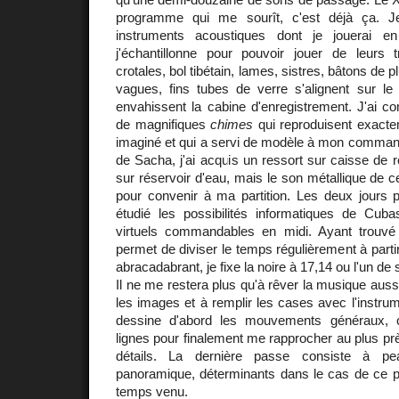
programme qui me sourît, c'est déjà ça. 
instruments acoustiques dont je jouerai 
j'échantillonne pour pouvoir jouer de leurs tr
crotales, bol tibétain, lames, sistres, bâtons de p
vagues, fins tubes de verre s'alignent sur le
envahissent la cabine d'enregistrement. J'ai
de magnifiques
chimes
qui reproduisent exacte
imaginé et qui a servi de modèle à mon commandi
de Sacha, j'ai acquis un ressort sur caisse de r
sur réservoir d'eau, mais le son métallique de ce
pour convenir à ma partition. Les deux jours p
étudié les possibilités informatiques de Cub
virtuels commandables en midi. Ayant trouvé
permet de diviser le temps régulièrement à part
abracadabrant, je fixe la noire à 17,14 ou l'un de 
Il ne me restera plus qu'à rêver la musique aussi
les images et à remplir les cases avec l'instrum
dessine d'abord les mouvements généraux, 
lignes pour finalement me rapprocher au plus près
détails. La dernière passe consiste à pea
panoramique, déterminants dans le cas de ce pro
temps venu.