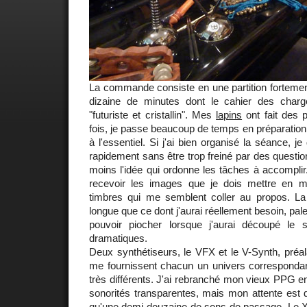
La commande consiste en une partition fortemen
dizaine de minutes dont le cahier des charg
"futuriste et cristallin". Mes
lapins
ont fait des 
fois, je passe beaucoup de temps en préparation 
à l'essentiel. Si j'ai bien organisé la séance, 
rapidement sans être trop freiné par des questio
moins l'idée qui ordonne les tâches à accompli
recevoir les images que je dois mettre en mus
timbres qui me semblent coller au propos. La l
longue que ce dont j'aurai réellement besoin, pale
pouvoir piocher lorsque j'aurai découpé l
dramatiques.
Deux synthétiseurs, le VFX et le V-Synth, pré
me fournissent chacun un univers correspond
très différents. J'ai rebranché mon vieux PPG en
sonorités transparentes, mais mon attente est 
qu'une demi-douzaine de sons de passage. Le XT