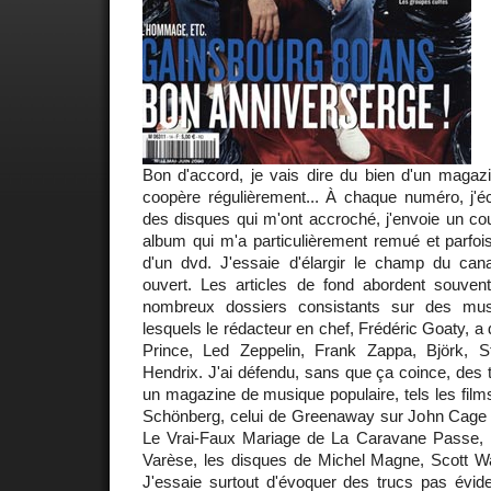
Bon d'accord, je vais dire du bien d'un magazi
coopère régulièrement... À chaque numéro, j'é
des disques qui m'ont accroché, j'envoie un co
album qui m'a particulièrement remué et parfois
d'un dvd. J'essaie d'élargir le champ du can
ouvert. Les articles de fond abordent souve
nombreux dossiers consistants sur des musi
lesquels le rédacteur en chef, Frédéric Goaty,
Prince, Led Zeppelin, Frank Zappa, Björk, 
Hendrix. J'ai défendu, sans que ça coince, des
un magazine de musique populaire, tels les film
Schönberg, celui de Greenaway sur John Cage
Le Vrai-Faux Mariage de La Caravane Passe, l
Varèse, les disques de Michel Magne, Scott Wa
J'essaie surtout d'évoquer des trucs pas évide