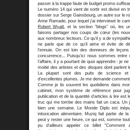
passer à la trappe faute de budget promo suffisan
Le numéro 14 qui vient de sortir est divisé en t
dossier sur Serge Gainsbourg, un autre sur le ro
Anne Ramade, pour lequel j'ai interviewé le cama
Robert Wyatt
, et la section "blogs" où, les 
faisons partager nos coups de cœur (les nou
aux nombreux lecteurs. Ce qu'il y a de sympathiq
ne parle que de ce qu'il aime et évite de d
l'ennuie. On est loin des donneurs de leçons
concurrence... Puisqu'ici nous sommes entre
l'affaire, il y a pourtant de quoi apprendre : je 
moitié des artistes et des disques dont parlent 
La plupart sont des puits de science et 
d'excellentes plumes. Je me demande comment i
Comme je lis souvent les quotidiens dans mon
cabinet, mon système de référence pour juge
publication et de la quantité d'articles à lire es
truc qui me tombe des mains fait un caca. Un j
bien une semaine. Le Monde Diplo est inépu
intoxication alimentaire. Muziq fait partie de l
peut y rester une heure, ce qui est, somme toute
pu d'ailleurs appeler ce billet "Comment 