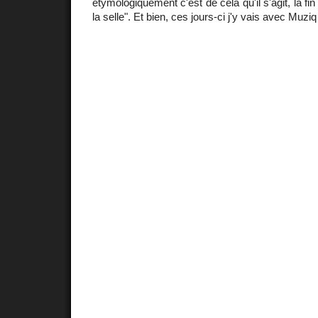
étymologiquement c'est de cela qu'il s'agit, la fin 
la selle". Et bien, ces jours-ci j'y vais avec Muzi