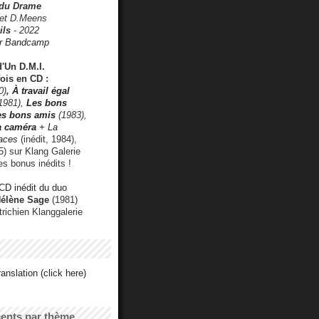
 du Drame
 et D.Meens
ils
- 2022
r Bandcamp
d'Un D.M.I.
fois en CD :
0)
,
À travail égal
1981),
Les bons
les bons amis
(1983),
a caméra
+ La
faces
(inédit, 1984),
) sur Klang Galerie
es bonus inédits !
CD inédit du duo
Hélène Sage
(1981)
utrichien Klanggalerie
anslation (click here)
cents par thème