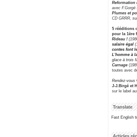
Reformation
avec F.Gorgé
Plumes et po
CD GRRR,
su
5 rééditions 
pour la 1ère 
Rideau !
(198
salaire égal
(
contes font 
L'homme à l
glace à trois 
Carnage
(1985
toutes avec d
Rendez-vous
J-J.Birgé et 
sur le label a
Translate
Fast English tr
Articles ré