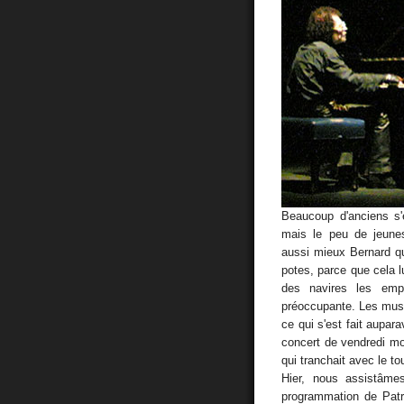
Beaucoup d'anciens s'
mais le peu de jeune
aussi mieux Bernard qu
potes, parce que cela l
des navires les emp
préoccupante. Les music
ce qui s'est fait aupar
concert de vendredi mont
qui tranchait avec le t
Hier, nous assistâme
programmation de Patri