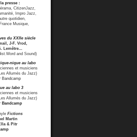
la presse :
lérama, CitizenJazz,
umanité, Impro Jazz,
utre quotidien,
 France Musique,
ves du XXIIe siècle
ail, J-F. Vrod,
S. Lemêtre
...
ist.Word and Sound)
ique-nique au labo
iennes et musiciens
es Allumés du Jazz)
r
Bandcamp
ue au labo 3
ciennes et musiciens
Les Allumés du Jazz)
r
Bandcamp
nyle
Fictions
el Martin
lla & Pitr
camp