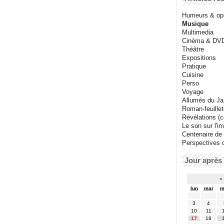
Humeurs & op
Musique
Multimedia
Cinéma & DV
Théâtre
Expositions
Pratique
Cuisine
Perso
Voyage
Allumés du J
Roman-feuille
Révélations (co
Le son sur l'i
Centenaire de
Perspectives 
Jour après 
«
lun
mar
m
3
4
10
11
17
18