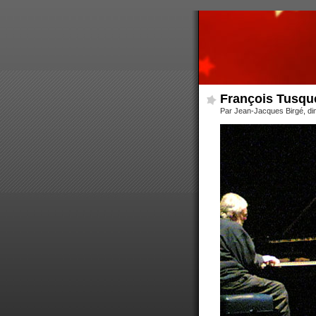
François Tusque
Par Jean-Jacques Birgé, d