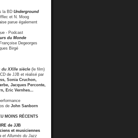
 la BD
Underground
fflec et N. Moog
aise
parue également
e - Podcast
rs du Monde
rançoise Degeorges
ues Birgé
 du XXIIe siècle
(le film)
CD de JJB et réalisé par
s, Sonia Cruchon,
rbe, Jacques Perconte,
rn
,
Eric Vernhes
...
performance
éos de
John Sanborn
EU MOINS RÉCENTS
RE de JJB
ciens et musiciennes
ra et Allumés du Jazz