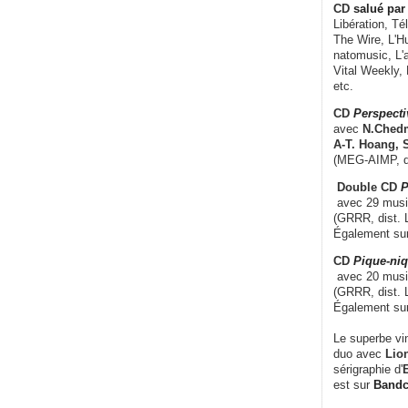
CD
salué par 
Libération, Té
The Wire, L'H
natomusic, L'a
Vital Weekly,
etc.
CD
Perspecti
avec
N.Chedm
A-T. Hoang, 
(MEG-AIMP, d
Double CD
P
avec 29 music
(GRRR, dist. L
Également su
CD
Pique-niq
avec 20 musi
(GRRR, dist. 
Également su
Le superbe vi
duo avec
Lion
sérigraphie d'
E
est sur
Band