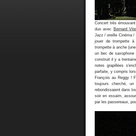
Concert très émouvant
duo avec
Bernard Vite
Jazz / oreille Cinéma /
jouer de trompette à
trompette à anche (une
un bec de saxophone s
construit il y a trenta
notes grapillées s'en
parfaite, y compris lors
François au Reggy ! Fr
toujours cherché, un h
rebondissaient dans to
soir en essaim, assour
par les passereaux, pou