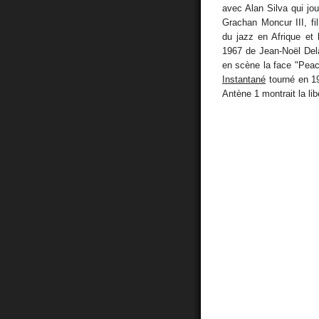
avec Alan Silva qui jou
Grachan Moncur III, fi
du jazz en Afrique et
1967 de Jean-Noël Dela
en scène la face "Peac
Instantané
tourné en 19
Antène 1 montrait la libe