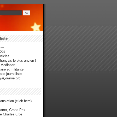
iste
---
005
ticles
rançais le plus ancien !
r Mediapart
ire et militante
pas journaliste
e(at)drame.org
anslation (click here)
ents
, Grand Prix
e Charles Cros