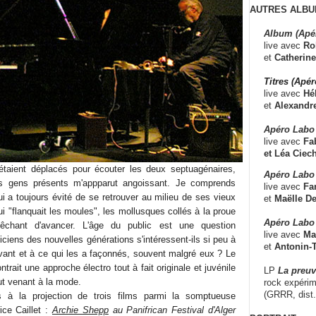
AUTRES ALBU
Album (Apé
live avec
Ro
et
Catherine
Titres (Apé
live avec
Hé
et
Alexandr
Apéro Labo
live avec
Fab
et
Léa Ciech
étaient déplacés pour écouter les deux septuagénaires,
Apéro Labo 
s gens présents m'appparut angoissant. Je comprends
live avec
Fa
i a toujours évité de se retrouver au milieu de ses vieux
et
Maëlle D
ui "flanquait les moules", les mollusques collés à la proue
Apéro Labo
êchant d'avancer. L'âge du public est une question
live avec
Ma
iens des nouvelles générations s'intéressent-ils si peu à
et
Antonin-T
avant et à ce qui les a façonnés, souvent malgré eux ? Le
rait une approche électro tout à fait originale et juvénile
LP
La preu
out venant à la mode.
rock expérim
(GRRR, dist
s à la projection de trois films parmi la somptueuse
ce Caillet :
Archie Shepp
au Panifrican Festival d'Alger