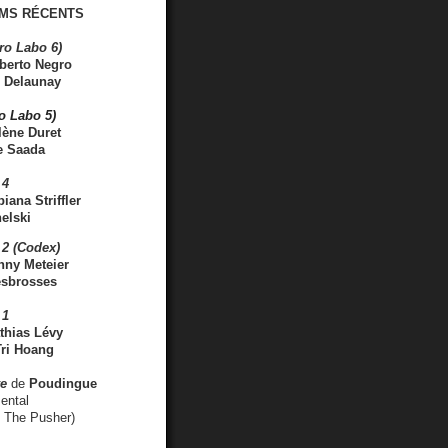
MS RÉCENTS
ro Labo 6)
berto Negro
 Delaunay
ro Labo 5)
lène Duret
e Saada
 4
iana Striffler
elski
2 (Codex)
nny Meteier
esbrosses
 1
thias Lévy
ri Hoang
ve
de
Poudingue
ental
. The Pusher)