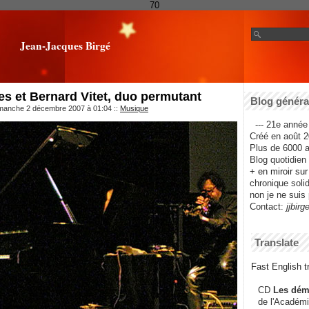
70
Jean-Jacques Birgé
s et Bernard Vitet, duo permutant
Blog général
imanche 2 décembre 2007 à 01:04
::
Musique
--- 21e année 
Créé en août 2
Plus de 6000 ar
Blog quotidien f
+ en miroir su
chronique solida
non je ne suis 
Contact:
jjbirg
Translate
Fast English tr
CD
Les dém
de l'Académi