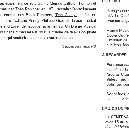
PORTRAIT
ait également ce soir, Sunny Murray, Clifford Thornton et
lmés par Théo Robichet en 1971 rappelait l'enracinement
6 pages dans
 le combat des Black Panthers,
''Don Cherry''
, le film de
d'A. Le Gouë
Version angl
marre, Nathalie Perrey, Philippe Gras et Horace, mettait
e and Love" de l'époque, et
le film sur Un Drame Musical
France Musiqu
83 par Emmanuelle K pour la chaîne de télévision pirate
Ocora Couleu
rté qui soufflait encore alors sur la création...
Émission de F
sur Jean-Jacq
aucun commentaire
À REGARDER
Perspectives
inspiré par le 
Nicolas Claus
Valéry Faidhe
John Sanbo
Nonselves
, 
avec les vid
LP & CD
UN P
Le CENTENAI
avec 15 musi
dist. Orkhêst