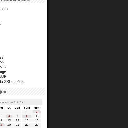
inions
D
azz
ton
ll.)
mage
 JJB
du XXIIe siècle
jour
décembre 2007
»
er
jeu
ven
sam
dim
1
2
5
6
7
8
9
12
13
14
15
16
19
20
21
22
23