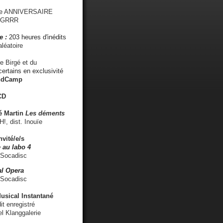
me ANNIVERSAIRE
s GRRR
e :
203 heures d'inédits
léatoire
e Birgé et du
ertains en exclusivité
ndCamp
CD
é
Martin
Les déments
 dist. Inouïe
nvité/e/s
 au labo 4
 Socadisc
l Opera
 Socadisc
sical Instantané
dit enregistré
el Klanggalerie