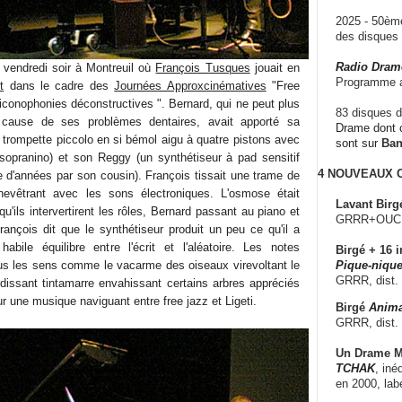
2025 - 50è
des disque
Radio Dram
 vendredi soir à Montreuil où
François Tusques
jouait en
Programme a
t
dans le cadre des
Journées Approxcinématives
"Free
 iconophonies déconstructives ". Bernard, qui ne peut plus
83 disques d
 cause de ses problèmes dentaires, avait apporté sa
Drame dont c
 trompette piccolo en si bémol aigu à quatre pistons avec
sont sur
Ba
opranino) et son Reggy (un synthétiseur à pad sensitif
4 NOUVEAUX
ine d'années par son cousin). François tissait une trame de
chevêtrant avec les sons électroniques. L'osmose était
Lavant Birg
qu'ils intervertirent les rôles, Bernard passant au piano et
GRRR+OUCH!,
ançois dit que le synthétiseur produit un peu ce qu'il a
abile équilibre entre l'écrit et l'aléatoire. Les notes
Birgé + 16 i
us les sens comme le vacarme des oiseaux virevoltant le
Pique-nique
GRRR, dist.
dissant tintamarre envahissant certains arbres appréciés
r une musique naviguant entre free jazz et Ligeti.
Birgé
Anima
GRRR, dist.
Un Drame Mu
TCHAK
, iné
en 2000, lab