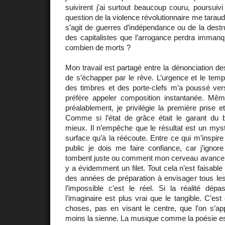
suivirent j’ai surtout beaucoup couru, poursuiv
question de la violence révolutionnaire me taraude,
s’agit de guerres d’indépendance ou de la destru
des capitalistes que l’arrogance perdra imman
combien de morts ?
Mon travail est partagé entre la dénonciation des
de s’échapper par le rêve. L’urgence et le temp
des timbres et des porte-clefs m’a poussé vers
préfère appeler composition instantanée. Mê
préalablement, je privilégie la première prise e
Comme si l’état de grâce était le garant du bi
mieux. Il n’empêche que le résultat est un mystè
surface qu’à la réécoute. Entre ce qui m’inspire e
public je dois me faire confiance, car j’ig
tombent juste ou comment mon cerveau avance sur l
y a évidemment un filet. Tout cela n’est faisabl
des années de préparation à envisager tous les
l’impossible c’est le réel. Si la réalité dépas
l’imaginaire est plus vrai que le tangible. C’es
choses, pas en visant le centre, que l’on s’ap
moins la sienne. La musique comme la poésie est 