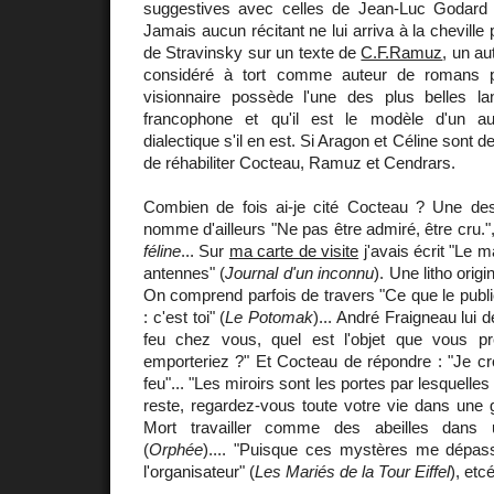
suggestives avec celles de Jean-Luc Godard
Jamais aucun récitant ne lui arriva à la cheville
de Stravinsky sur un texte de
C.F.Ramuz
, un au
considéré à tort comme auteur de romans 
visionnaire possède l'une des plus belles lan
francophone et qu'il est le modèle d'un au
dialectique s'il en est. Si Aragon et Céline sont d
de réhabiliter Cocteau, Ramuz et Cendrars.
Combien de fois ai-je cité Cocteau ? Une d
nomme d'ailleurs "Ne pas être admiré, être cru."
féline
... Sur
ma carte de visite
j'avais écrit "Le m
antennes" (
Journal d'un inconnu
). Une litho orig
On comprend parfois de travers "Ce que le public
: c'est toi" (
Le Potomak
)... André Fraigneau lui d
feu chez vous, quel est l'objet que vous pr
emporteriez ?" Et Cocteau de répondre : "Je cro
feu"... "Les miroirs sont les portes par lesquelles 
reste, regardez-vous toute votre vie dans une 
Mort travailler comme des abeilles dans
(
Orphée
).... "Puisque ces mystères me dépass
l'organisateur" (
Les Mariés de la Tour Eiffel
), etc