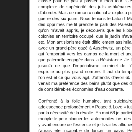
classe pour ne pas y passer à mon tour. C’est
complexe de supériorité des juifs ashkénazes
d’aborder. Mais ce roman « national » explosa p
guerre des six jours. Nous tenions le bâton ! 
des opprimés me fit prendre le parti des Palesti
qu’on m’avait appris, je découvris que les kibbo
colonies en territoire occupé, que le jardin n’ava
etc. Mon antisionisme était difficilement assimila
avec un grand-père gazé à Auschwitz, un père q
qui l’emportait vers les camps de la mort et une
que paternelle engagée dans la Résistance. Je f
jusqu’à ce que l’impérialisme criminel de l’é
explicite au plus grand nombre. Il faut du tem
l’on est et ce qui vous agit. J’attendis d’avoir 6
venait ma préférence des bains plutôt que des do
de considérables économies d’eau courante.
Confronté à la folie humaine, tant suicidai
adolescence profondément « Peace & Love » f
par la nécessité de la révolte. En mai 68 je partic
mobylette pour bloquer les automobiles lors des 
y avait encore de l’essence et je livrai les affic
j’aurais été incapable de lancer un pavé. P