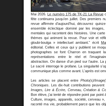
Mai 2026.
Le numéro 175 de TK-21 La Revue
c
fête continuera jusqu’en juillet. Des premiers n
revue affirmée d’aujourd’hui, découvrez quinze
ensemble éclectique dominé par les images, 
mentales qui racontent des histoires. Une carte
thèmes qui animent la revue. Pour voir et réfl
gloubi-boulga » intellectuel ambiant." écrit
Mar
éditorial. Celles et ceux qui y publient se moqu
photographes se font Charron en traquant la
représentations entre le réel et l'imaginair
abstraction. On danse d'un pied sur l'autre. La 
Le sacré interroge le profane. La singularité s'
communique plus comme avant. L'après est omn
Les articles se placent entre
Photo(s)/Image(
Chroniques
. Les dix-huit contributions peuvent
Images, Lire & Écrire, Cerveau, Création & C
Bon élève, j'ai tenté de répondre point par point 
Culture, images, appareils, société, cerveau », 
raconté ma vie, probablement parce que les obj