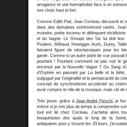
arrogance et une homophobie face à un extravert
ses choix haut et fort.
Comme Edith Piaf, Jean Cocteau découvrit et rév
dans des domaines extrêmement variés. Jean 
moindre, poète inconnu et délinquant récidiviste 
et du bagne. Le Groupe des Six lui doit leu
Poulenc, Milhaud, Honegger, Auric, Durey, Taille
faisaient figure de néoclassiques pour les bie
garde. Comme si un autre point de vue pouvait le
pourtant ! Pourtant comment ne pas voir le g
encensé par la Nouvelle Vague ? Du
Sang d'
d'Orphée
en passant par
La belle et la bête
,
subjugué par l'originalité et la perspicacité du cin
concept de synchronisme accidentel au ciném
avoir compris le rôle de la musique, mais clé de t
Très jeune, grâce à
Jean-André Fieschi
, je fu
même si je mis plus de temps à comprendre son 
tout est lié chez Cocteau. J'achetai alors to
bouquinistes des quais le long de la Seine,
antiquaires pour y trouver les 33 tours, j'écoutai