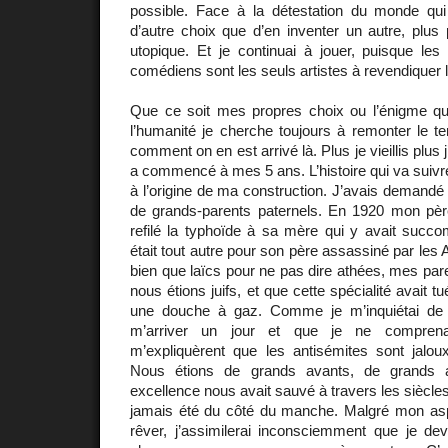
possible. Face à la détestation du monde qui m
d’autre choix que d’en inventer un autre, plus
utopique. Et je continuai à jouer, puisque l
comédiens sont les seuls artistes à revendiquer l
Que ce soit mes propres choix ou l’énigme q
l’humanité je cherche toujours à remonter le 
comment on en est arrivé là. Plus je vieillis plus j
a commencé à mes 5 ans. L’histoire qui va suivr
à l’origine de ma construction. J’avais demandé 
de grands-parents paternels. En 1920 mon père
refilé la typhoïde à sa mère qui y avait succo
était tout autre pour son père assassiné par les 
bien que laïcs pour ne pas dire athées, mes par
nous étions juifs, et que cette spécialité avait
une douche à gaz. Comme je m’inquiétai de s
m’arriver un jour et que je ne comprena
m’expliquèrent que les antisémites sont jaloux
Nous étions de grands avants, de grands art
excellence nous avait sauvé à travers les siècle
jamais été du côté du manche. Malgré mon asp
rêver, j’assimilerai inconsciemment que je dev