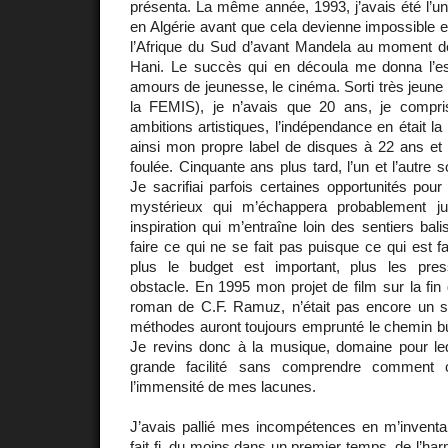
présenta. La même année, 1993, j’avais été l’un
en Algérie avant que cela devienne impossible e
l’Afrique du Sud d’avant Mandela au moment de
Hani. Le succès qui en découla me donna l’e
amours de jeunesse, le cinéma. Sorti très jeune
la FEMIS), je n’avais que 20 ans, je comp
ambitions artistiques, l’indépendance en était la
ainsi mon propre label de disques à 22 ans et
foulée. Cinquante ans plus tard, l’un et l’autre s
Je sacrifiai parfois certaines opportunités pour
mystérieux qui m’échappera probablement j
inspiration qui m’entraîne loin des sentiers bal
faire ce qui ne se fait pas puisque ce qui est fai
plus le budget est important, plus les pres
obstacle. En 1995 mon projet de film sur la fi
roman de C.F. Ramuz, n’était pas encore un 
méthodes auront toujours emprunté le chemin bu
Je revins donc à la musique, domaine pour leq
grande facilité sans comprendre comment c
l’immensité de mes lacunes.
J’avais pallié mes incompétences en m’inventan
fait fi, du moins dans un premier temps, de l’har