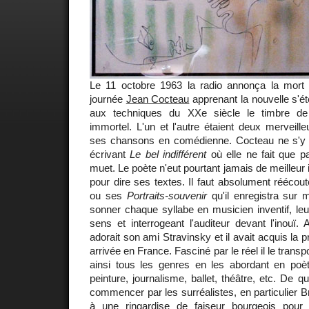
Le 11 octobre 1963 la radio annonça la mort 
journée
Jean Cocteau
apprenant la nouvelle s'ét
aux techniques du XXe siècle le timbre de
immortel. L'un et l'autre étaient deux merveille
ses chansons en comédienne. Cocteau ne s'y é
écrivant
Le bel indifférent
où elle ne fait que p
muet. Le poète n'eut pourtant jamais de meilleur
pour dire ses textes. Il faut absolument réécou
ou ses
Portraits-souvenir
qu'il enregistra sur m
sonner chaque syllabe en musicien inventif, le
sens et interrogeant l'auditeur devant l'inouï.
adorait son ami Stravinsky et il avait acquis la p
arrivée en France. Fasciné par le réel il le transpo
ainsi tous les genres en les abordant en poète
peinture, journalisme, ballet, théâtre, etc. De qu
commencer par les surréalistes, en particulier Br
à une ringardise de faiseur bourgeois pour 