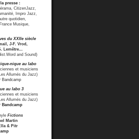
la presse :
lérama, CitizenJazz,
umanité, Impro Jazz,
utre quotidien,
 France Musique,
ves du XXIIe siècle
ail, J-F. Vrod,
S. Lemêtre
...
ist.Word and Sound)
ique-nique au labo
iennes et musiciens
es Allumés du Jazz)
r
Bandcamp
ue au labo 3
ciennes et musiciens
Les Allumés du Jazz)
r
Bandcamp
nyle
Fictions
el Martin
lla & Pitr
camp