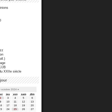
inions
D
azz
ton
ll.)
mage
 JJB
du XXIIe siècle
jour
«
octobre 2024
»
er
jeu
ven
sam
dim
2
3
4
5
6
9
10
11
12
13
16
17
18
19
20
23
24
25
26
27