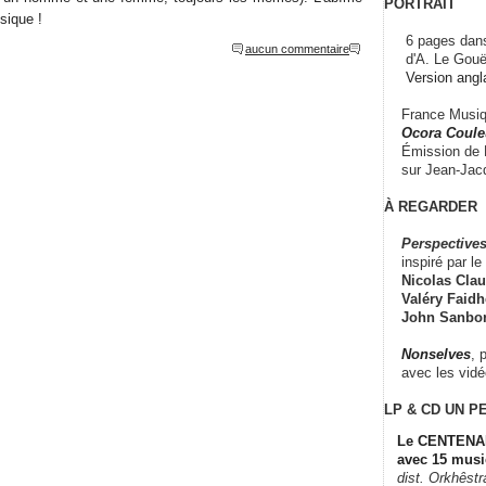
PORTRAIT
sique !
6 pages dans
aucun commentaire
d'A. Le Gouë
Version angl
France Musiqu
Ocora Couleu
Émission de F
sur Jean-Jacq
À REGARDER
Perspectives
inspiré par le 
Nicolas Claus
Valéry Faidhe
John Sanbo
Nonselves
, 
avec les vid
LP & CD
UN P
Le CENTENAI
avec 15 musi
dist. Orkhêst