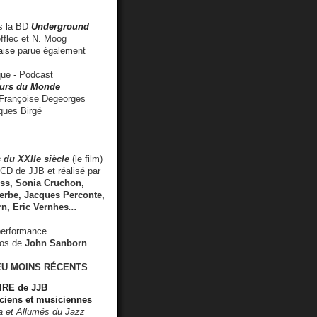
 la BD
Underground
fflec et N. Moog
aise
parue également
e - Podcast
rs du Monde
rançoise Degeorges
ues Birgé
 du XXIIe siècle
(le film)
CD de JJB et réalisé par
s, Sonia Cruchon,
rbe, Jacques Perconte,
rn
,
Eric Vernhes
...
performance
éos de
John Sanborn
EU MOINS RÉCENTS
RE de JJB
ciens et musiciennes
ra et Allumés du Jazz