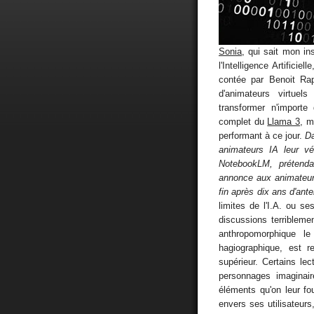
Sonia
, qui sait mon ins
l'Intelligence Artificiel
contée par Benoit Ra
d'animateurs virtue
transformer n'import
complet du
Llama 3
, m
performant à ce jour.
Da
animateurs IA leur vér
NotebookLM, prétenda
annonce aux animateurs
fin après dix ans d'ant
limites de l'I.A. ou s
discussions terribleme
anthropomorphique 
hagiographique, est 
supérieur. Certains l
personnages imaginair
éléments qu'on leur fou
envers ses utilisateurs