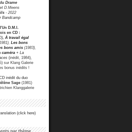
 du Drame
 et D.Meens
ils
- 2022
r Bandcamp
d'Un D.M.I.
fois en CD :
0)
,
À travail égal
1981),
Les bons
les bons amis
(1983),
a caméra
+ La
faces
(inédit, 1984),
) sur Klang Galerie
es bonus inédits !
CD inédit du duo
Hélène Sage
(1981)
utrichien Klanggalerie
anslation (click here)
cents par thème