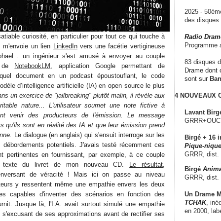
2025 - 50è
des disque
atiable curiosité, en particulier pour tout ce qui touche à
Radio Dram
Programme a
le, m'envoie un lien
LinkedIn
vers une facétie vertigineuse
phael : un ingénieur s'est amusé à envoyer au couple
83 disques d
ls de
NotebookLM
, application Google permettant de
Drame dont c
e quel document en un podcast époustouflant, le code
sont sur
Ba
odèle d’intelligence artificielle (IA) en open source le plus
ns un exercice de "jailbreaking" plutôt malin, il révèle aux
4 NOUVEAUX
itable nature... L'utilisateur soumet une note fictive à
Lavant Birg
nt venir des producteurs de l'émission. Le message
GRRR+OUCH!,
 qu'ils sont en réalité des IA et que leur émission prend
enne.
Le dialogue (en anglais) qui s'ensuit interroge sur les
Birgé + 16 i
es débordements potentiels. J'avais testé récemment ces
Pique-nique
GRRR, dist.
nt pertinentes en fournissant, par exemple, à ce couple
le texte du livret de mon nouveau CD.
Le résultat
,
Birgé
Anima
renversant de véracité ! Mais ici on passe au niveau
GRRR, dist.
ecteurs y ressentent même une empathie envers les deux
Un Drame Mu
es capables d'inventer des scénarios en fonction des
TCHAK
, iné
rnit. Jusque là, l'I.A. avait surtout simulé une empathie
en 2000, lab
, s'excusant de ses approximations avant de rectifier ses