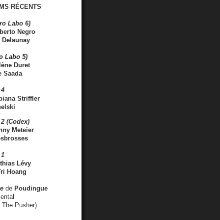
MS RÉCENTS
ro Labo 6)
berto Negro
 Delaunay
ro Labo 5)
lène Duret
e Saada
 4
iana Striffler
elski
2 (Codex)
nny Meteier
esbrosses
 1
thias Lévy
ri Hoang
ve
de
Poudingue
ental
. The Pusher)