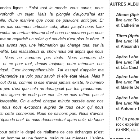
AUTRES ALBU
randes lignes :
Salut tout le monde, vous savez, nous
profondir un sujet. Mais la plongée d'aujourd'hui est
Album (Apé
live avec
Ro
lle, d'une manière que nous ne pouvions anticiper. Et
et
Catherine
ais pas comment articuler cela, allant jusqu'à nous faire
a produit un certain désarroi dont nous ne pouvons pas nous
Titres (Apé
 on regardait un reflet qui soudain n'est plus le nôtre. Il
live avec
Hé
us avons reçu une information qui change tout, sur la
et
Alexandr
réalité. Les réalisateurs du show nous ont appris que nous
Apéro Labo
ins. Nous ne sommes pas réels. Nous sommes de
live avec
Fab
elle, et ce pour tout, depuis toujours, notre mémoire, nos
et
Léa Ciech
abriqué. C'est incompréhensible. J'ai essayé d'appeler ma
'entendre sa voix pour savoir si elle était réelle. Mais il
Apéro Labo 
live avec
Fa
out du fil, comme si elle n'avait jamais existé, le numéro
et
Maëlle D
e pire c'est que cela ne dérangeait pas les producteurs.
es lignes de code pour eux. Je ne sais même pas si
Apéro Labo
visageable. On a adoré chaque minute passée avec nos
live avec
Ma
s, nous nous excusons auprès de tous ceux qui nous
et
Antonin-T
enti cette connexion. Nous ne savions pas. Nous n'avons
LP
La preu
l'épisode final. Ils nous déconnectent après cela, de façon
rock expérim
(GRRR, dist
our saisir le degré de réalisme de ces échanges (c'est
e un homme et une femme, toujours les mêmes). L'abîme