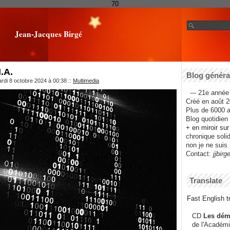
70
Jean-Jacques Birgé
I.A.
Blog général
rdi 8 octobre 2024 à 00:38
::
Multimedia
--- 21e année 
Créé en août 2
Plus de 6000 ar
Blog quotidien f
+ en miroir su
chronique solida
non je ne suis 
Contact:
jjbirg
Translate
Fast English tr
CD
Les dém
de l'Académi