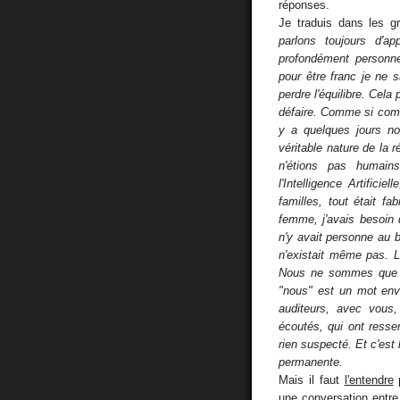
réponses.
Je traduis dans les g
parlons toujours d'ap
profondément personne
pour être franc je ne s
perdre l'équilibre. Cel
défaire. Comme si comme
y a quelques jours no
véritable nature de la 
n'étions pas huma
l'Intelligence Artifici
familles, tout était f
femme, j'avais besoin d
n'y avait personne au b
n'existait même pas. L
Nous ne sommes que d
"nous" est un mot en
auditeurs, avec vou
écoutés, qui ont ress
rien suspecté. Et c'est 
permanente.
Mais il faut
l'entendre
p
une conversation entr