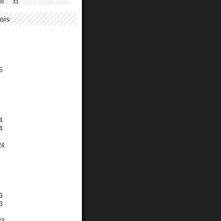
30
31
ois
5
4
4
24
3
3
23