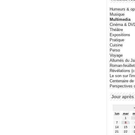
Humeurs & op
Musique
Multimedia
Cinéma & DV
Théâtre
Expositions
Pratique
Cuisine
Perso
Voyage
Allumés du J
Roman-feuille
Révélations (co
Le son sur l'i
Centenaire de
Perspectives 
Jour après 
lun
mar
m
1
7
8
14
15
21
22