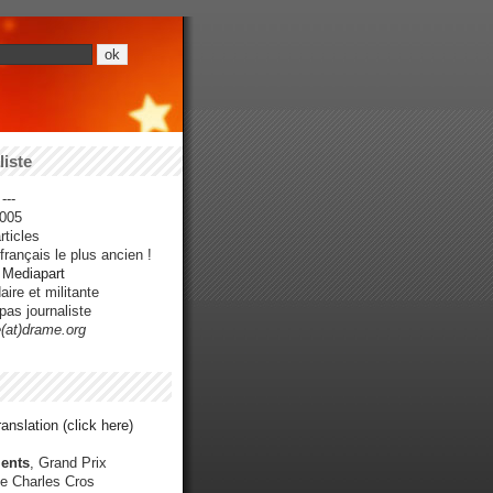
iste
---
005
ticles
rançais le plus ancien !
r Mediapart
ire et militante
pas journaliste
e(at)drame.org
anslation (click here)
ents
, Grand Prix
e Charles Cros