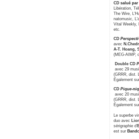
CD
salué par 
Libération, Té
The Wire, L'H
natomusic, L'a
Vital Weekly,
etc.
CD
Perspecti
avec
N.Chedm
A-T. Hoang, 
(MEG-AIMP, d
Double CD
P
avec 29 music
(GRRR, dist. L
Également su
CD
Pique-niq
avec 20 musi
(GRRR, dist. 
Également su
Le superbe vi
duo avec
Lion
sérigraphie d'
E
est sur
Band