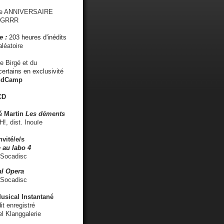
me ANNIVERSAIRE
s GRRR
e :
203 heures d'inédits
léatoire
e Birgé et du
ertains en exclusivité
ndCamp
CD
é
Martin
Les déments
 dist. Inouïe
nvité/e/s
 au labo 4
 Socadisc
l Opera
 Socadisc
sical Instantané
dit enregistré
el Klanggalerie