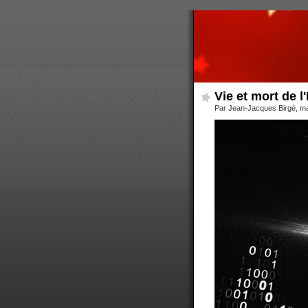
Vie et mort de l'
Par Jean-Jacques Birgé, ma