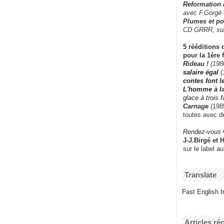
Reformation
avec F.Gorgé
Plumes et po
CD GRRR,
su
5 rééditions 
pour la 1ère 
Rideau !
(198
salaire égal
(
contes font 
L'homme à l
glace à trois 
Carnage
(1985
toutes avec d
Rendez-vous
J-J.Birgé et 
sur le label a
Translate
Fast English tr
Articles ré