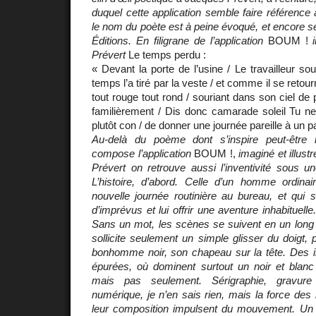
duquel cette application semble faire référence 
le nom du poète est à peine évoqué, et encore se
Éditions. En filigrane de l’application
BOUM !
Prévert
Le temps perdu :
« Devant la porte de l’usine / Le travailleur so
temps l’a tiré par la veste / et comme il se retourn
tout rouge tout rond / souriant dans son ciel de p
familièrement / Dis donc camarade soleil Tu ne
plutôt con / de donner une journée pareille à un p
Au-delà du poème dont s’inspire peut-être l
compose l’application
BOUM !,
imaginé et illust
Prévert on retrouve aussi l’inventivité sous un
L’histoire, d’abord. Celle d’un homme ordina
nouvelle journée routinière au bureau, et qui 
d’imprévus et lui offrir une aventure inhabituelle
Sans un mot, les scènes se suivent en un long tr
sollicite seulement un simple glisser du doigt, 
bonhomme noir, son chapeau sur la tête. Des 
épurées, où dominent surtout un noir et blanc
mais pas seulement. Sérigraphie, gravur
numérique, je n’en sais rien, mais la force des 
leur composition impulsent du mouvement. Un s