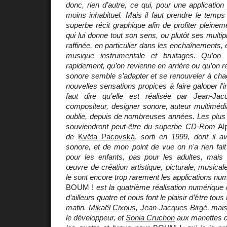
donc, rien d’autre, ce qui, pour une application
moins inhabituel. Mais il faut prendre le temp
superbe récit graphique afin de profiter pleine
qui lui donne tout son sens, ou plutôt ses mult
raffinée, en particulier dans les enchaînements, 
musique instrumentale et bruitages. Qu’on
rapidement, qu’on revienne en arrière ou qu’on r
sonore semble s’adapter et se renouveler à cha
nouvelles sensations propices à faire galoper l’im
faut dire qu’elle est réalisée par Jean-Jac
compositeur, designer sonore, auteur multimédia
oublie, depuis de nombreuses années. Les plus
souviendront peut-être du superbe CD-Rom
Al
de
Kvĕta Pacovská
,
sorti en 1999, dont il 
sonore, et de mon point de vue on n'a rien fai
pour les enfants, pas pour les adultes, mais 
œuvre de création artistique, picturale, musical
le sont encore trop rarement les applications nu
BOUM !
est la quatrième réalisation numérique 
d’ailleurs quatre et nous font le plaisir d’être tous 
matin.
Mikaël Cixous
, Jean-Jacques Birgé, mai
le développeur, et
Sonia Cruchon
aux manettes du