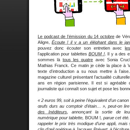
Le podcast de l'émission du 14 octobre
de Véro
Aligre,
Écoute ! il y a un éléphant dans le jar
pouvez donc écouter son entretien avec
le
l'application pour tablettes
BOUM !
. Il y a des 
sommes là
tous les quatre
avec Sonia Cruch
Mathias Franck. Ce matin je cède la place à V
texte d'introduction a su nous mettre à l'ais
magazine culturel présentant l’actualité culturell
ans en région parisienne. Il est si agréable 
journaliste qui connaît son sujet et pose les bon
« 2 euros 99, soit à peine l’équivalent d’un canon
œufs durs au comptoir d’étain… », peut-on lir
des Inéditeurs
, annonçant la sortie de leur
numérique pour tablette,
BOUM !
, parue cet été.
rappeler le prix très modique d’une appli, mais s
clin d’œil poétique à Jacques Prévert, à l’écriture,