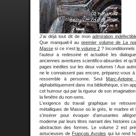
J'ai déjà tout dit de mon
admiration indéfecti
Que manquait-il au
premier volume de
La no
Masse
si ce n'est
le volume 2
? Inconditionnel
l'auteur a redessiné et actualisé les dialog
anciennes aventures scientifico-absurdes et qu'i
pages inédites sur les deux volumes ! Aux autr
ne le connaissent pas encore, préparez-vous 
ressemble à personne. Seul
Marc-Antoine 
alphabétiquement dans ma bibliothèque, s'en appr
cet humour qui par la rigueur de son imagination l
la fenêtre du non-sens.
L'exigence du travail graphique se retrouv
métalliques de Masse où le grès, le marbre et l
s'insérer pour évoquer d'amusantes allégori
moderne par leurs titres narrant des histoires c
abstraction des formes. Le volume 2 est pré
astucieuses de
François Ayroles
qui lui rend 