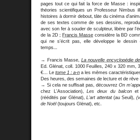
pages tout ce qui fait la force de Masse : inspi
théories scientifiques un Professeur Nimbus il
histoires à dormir debout, tâte du cinéma d'anima
de ses textes comme de ses dessins, reproduit
avec son fer à souder de sculpteur, libère par l'é
de la 2D ;
Francis Masse
considère la BD comme
qui ne s'écrit pas, elle développe le dessi
temps...
→ Francis Masse,
La nouvelle encyclopédie d
Ed. Glénat, coll. 1000 Feuilles, 240 x 320 mm, 
€… Le
tome 1 : a-n
a les mêmes caractéristique
Des heures, des semaines de lecture et de rêve 
→ Si cela ne suffisait pas, découvrez
On m'appe
chez L'Association),
Les deux du balcon
e
(réédités par Glénat),
L'art attentat
(au Seuil),
(v
de Noël
(toujours Glénat), etc.