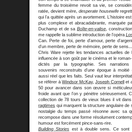
femme du troisième revoit sa vie, se considé
ratée, devient mère,
desperate housewife
regret
qui l'a quittée après un avortement. L'histoire 
plus complexe et abracadabrante, marquée par
Duchamp et de sa
Boîte-en-valise
, constructio
me rappelle la sublime introduction de l'opéra
Los
Can. Perte de foi, perte d'amour, perte d'argent
d'un membre, perte de mémoire, perte de sens...
Chris Ware rejette les tendances actuelles de 
influencée à son goût par le cinéma et le roman
dictés par la typographie. Ses narrations s
souvenirs reconstruits d'une époque à moitié 
aussi réel que les faits. Seul vaut leur interprét
se référer à
Windsor McKay
,
Joseph Cornell
et 
50 pour avancer dans son œuvre si méticuleuse
froide avant que l'on y pénètre sérieusement
collection de 78 tours de vieux blues il vit da
ragtimes
qui marquent la structure angulaire de 
nostalgie du temps passé résonne avec sa qu
recompose dans une forme résolument contempo
humour est forcément pince-sans-rire.
Building Stories
est à double sens. Ce sont le