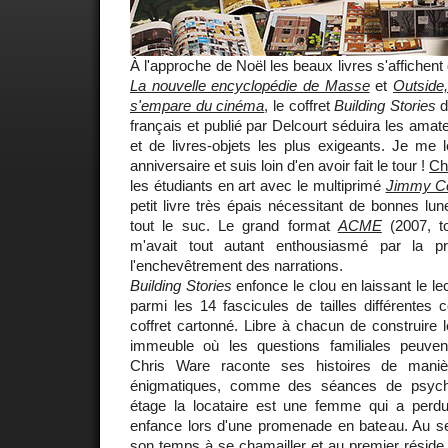
À l'approche de Noël les beaux livres s'affichent 
La nouvelle encyclopédie de Masse
et
Outside
s'empare du cinéma
, le coffret
Building Stories
d
français et publié par Delcourt séduira les ama
et de livres-objets les plus exigeants. Je me 
anniversaire et suis loin d'en avoir fait le tour !
Ch
les étudiants en art avec le multiprimé
Jimmy Co
petit livre très épais nécessitant de bonnes lun
tout le suc. Le grand format
ACME
(2007, to
m'avait tout autant enthousiasmé par la p
l'enchevêtrement des narrations.
Building Stories
enfonce le clou en laissant le l
parmi les 14 fascicules de tailles différentes
coffret cartonné. Libre à chacun de construire l
immeuble où les questions familiales peuven
Chris Ware raconte ses histoires de maniè
énigmatiques, comme des séances de psycha
étage la locataire est une femme qui a per
enfance lors d'une promenade en bateau. Au 
son temps à se chamailler et au premier réside l