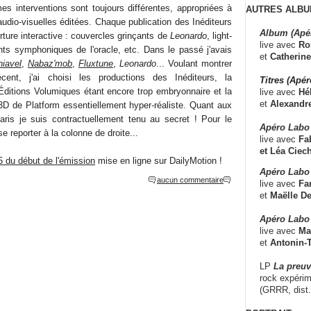
mes interventions sont toujours différentes, appropriées à
AUTRES ALBU
udio-visuelles éditées. Chaque publication des Inéditeurs
Album (Apé
ture interactive : couvercles grinçants de
Leonardo
, light-
live avec
Ro
nts symphoniques de l'oracle, etc. Dans le passé j'avais
et
Catherine
iavel
,
Nabaz'mob
,
Fluxtune
,
Leonardo
... Voulant montrer
ent, j'ai choisi les productions des Inéditeurs, la
Titres (Apé
 Éditions Volumiques étant encore trop embryonnaire et la
live avec
Hé
et
Alexandr
 3D de Platform essentiellement hyper-réaliste. Quant aux
aris je suis contractuellement tenu au secret ! Pour le
Apéro Labo
 reporter à la colonne de droite...
live avec
Fab
et
Léa Ciech
25 du début de l'émission
mise en ligne sur DailyMotion !
Apéro Labo 
aucun commentaire
live avec
Fa
et
Maëlle D
Apéro Labo
live avec
Ma
et
Antonin-T
LP
La preu
rock expérim
(GRRR, dist