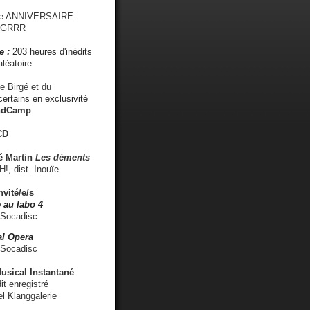
me ANNIVERSAIRE
s GRRR
e :
203 heures d'inédits
léatoire
e Birgé et du
ertains en exclusivité
ndCamp
CD
é
Martin
Les déments
 dist. Inouïe
nvité/e/s
 au labo 4
 Socadisc
l Opera
 Socadisc
sical Instantané
dit enregistré
el Klanggalerie