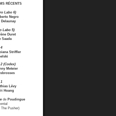
MS RÉCENTS
ro Labo 6)
berto Negro
 Delaunay
ro Labo 5)
lène Duret
e Saada
 4
iana Striffler
elski
2 (Codex)
nny Meteier
esbrosses
 1
thias Lévy
ri Hoang
ve
de
Poudingue
ental
. The Pusher)