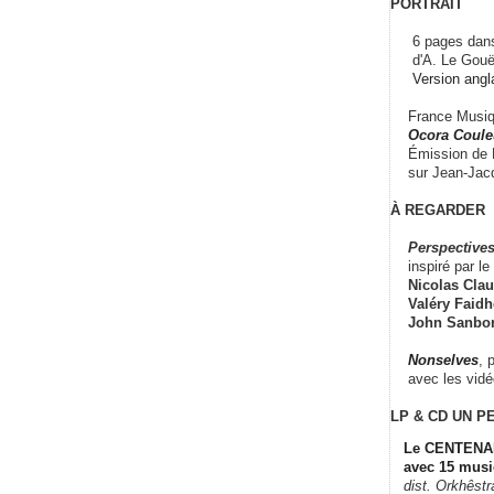
PORTRAIT
6 pages dans
d'A. Le Gouë
Version angl
France Musiqu
Ocora Couleu
Émission de F
sur Jean-Jacq
À REGARDER
Perspectives
inspiré par le 
Nicolas Claus
Valéry Faidhe
John Sanbo
Nonselves
, 
avec les vid
LP & CD
UN P
Le CENTENAI
avec 15 musi
dist. Orkhêst