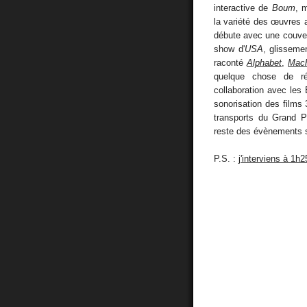
interactive de
Boum
, 
la variété des œuvres a
débute avec une couver
show d'
USA
, glisseme
raconté
Alphabet
,
Mach
quelque chose de réc
collaboration avec les
sonorisation des films
transports du Grand P
reste des évènements se
P.S. :
j'interviens à 1h