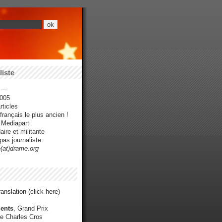
iste
---
005
ticles
rançais le plus ancien !
r Mediapart
ire et militante
pas journaliste
e(at)drame.org
anslation (click here)
ents
, Grand Prix
e Charles Cros