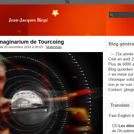
70
Jean-Jacques Birgé
l’Imaginarium de Tourcoing
Blog général
udi 20 novembre 2014 à 00:03
::
Multimedia
--- 21e année 
Créé en août 2
Plus de 6000 ar
Blog quotidien f
+ en miroir su
chronique solida
non je ne suis 
Contact:
jjbirg
Translate
Fast English tr
CD
Les dém
de l'Académi