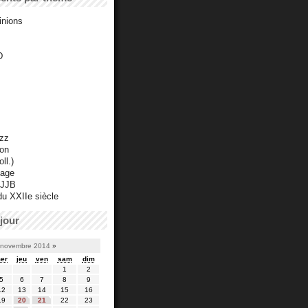
inions
D
azz
ton
ll.)
mage
 JJB
du XXIIe siècle
jour
novembre 2014
»
er
jeu
ven
sam
dim
1
2
5
6
7
8
9
12
13
14
15
16
19
20
21
22
23