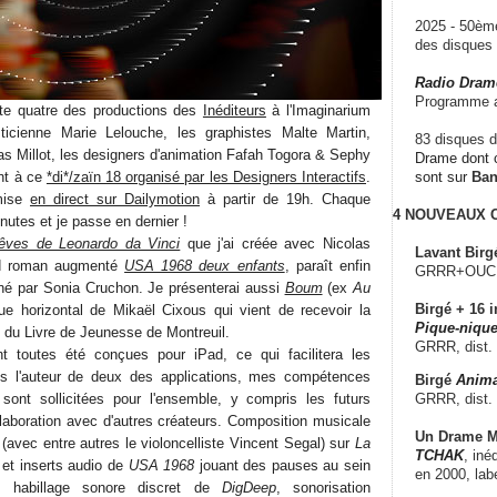
2025 - 50è
des disque
Radio Dram
Programme a
nte quatre des productions des
Inéditeurs
à l'Imaginarium
ticienne Marie Lelouche, les graphistes Malte Martin,
83 disques d
as Millot, les designers d'animation Fafah Togora & Sephy
Drame dont c
nt à ce
*di*/zaïn 18 organisé par les Designers Interactifs
.
sont sur
Ba
smise
en direct sur Dailymotion
à partir de 19h. Chaque
4 NOUVEAUX
nutes et je passe en dernier !
êves de Leonardo da Vinci
que j'ai créée avec Nicolas
Lavant Birg
d roman augmenté
USA 1968 deux enfants
, paraît enfin
GRRR+OUCH!,
giné par Sonia Cruchon. Je présenterai aussi
Boum
(ex
Au
Birgé + 16 i
ue horizontal de Mikaël Cixous qui vient de recevoir la
Pique-nique
 du Livre de Jeunesse de Montreuil.
GRRR, dist.
 toutes été conçues pour iPad, ce qui facilitera les
is l'auteur de deux des applications, mes compétences
Birgé
Anima
GRRR, dist.
sont sollicitées pour l'ensemble, y compris les futurs
llaboration avec d'autres créateurs. Composition musicale
Un Drame Mu
 (avec entre autres le violoncelliste Vincent Segal) sur
La
TCHAK
, iné
s et inserts audio de
USA 1968
jouant des pauses au sein
en 2000, lab
, habillage sonore discret de
DigDeep
, sonorisation