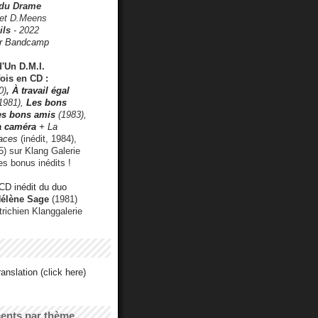
 du Drame
 et D.Meens
ils
- 2022
r Bandcamp
d'Un D.M.I.
fois en CD :
0)
,
À travail égal
1981),
Les bons
les bons amis
(1983),
a caméra
+ La
faces
(inédit, 1984),
) sur Klang Galerie
es bonus inédits !
CD inédit du duo
Hélène Sage
(1981)
utrichien Klanggalerie
anslation (click here)
cents par thème