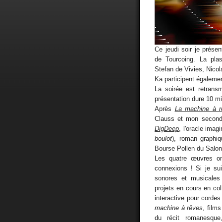
Ce jeudi soir je prése
de Tourcoing. La plas
Stefan de Vivies, Nicol
Ka participent égaleme
La soirée est retran
présentation dure 10 mi
Après
La machine à r
Clauss et mon secon
DigDeep
, l'oracle ima
boulot
), roman graphiq
Bourse Pollen du Salon
Les quatre œuvres ont
connexions ! Si je su
sonores et musicales 
projets en cours en co
interactive pour cordes
machine à rêves
, film
du récit romanesque