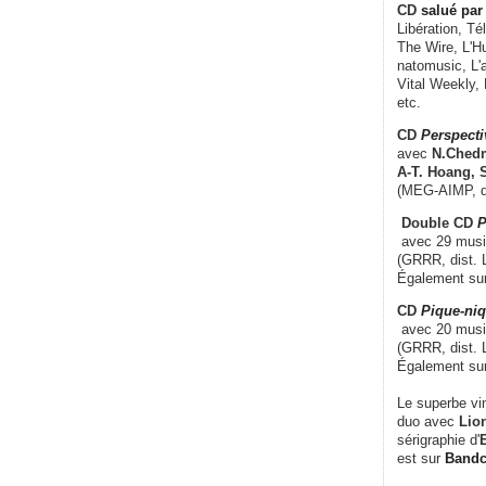
CD
salué par 
Libération, Té
The Wire, L'H
natomusic, L'a
Vital Weekly,
etc.
CD
Perspecti
avec
N.Chedm
A-T. Hoang, 
(MEG-AIMP, d
Double CD
P
avec 29 music
(GRRR, dist. L
Également su
CD
Pique-niq
avec 20 musi
(GRRR, dist. 
Également su
Le superbe vi
duo avec
Lion
sérigraphie d'
E
est sur
Band