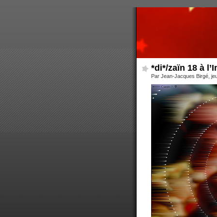
*di*/zaïn 18 à 
Par Jean-Jacques Birgé, je