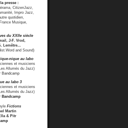
la presse :
lérama, CitizenJazz,
umanité, Impro Jazz,
utre quotidien,
 France Musique,
ves du XXIIe siècle
ail, J-F. Vrod,
S. Lemêtre
...
ist.Word and Sound)
ique-nique au labo
iennes et musiciens
es Allumés du Jazz)
r
Bandcamp
ue au labo 3
ciennes et musiciens
Les Allumés du Jazz)
r
Bandcamp
nyle
Fictions
el Martin
lla & Pitr
camp