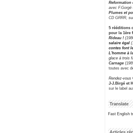
Reformation
avec F.Gorgé
Plumes et po
CD GRRR,
su
5 rééditions 
pour la 1ère 
Rideau !
(198
salaire égal
(
contes font 
L'homme à l
glace à trois 
Carnage
(1985
toutes avec d
Rendez-vous
J-J.Birgé et 
sur le label a
Translate
Fast English tr
Articles ré