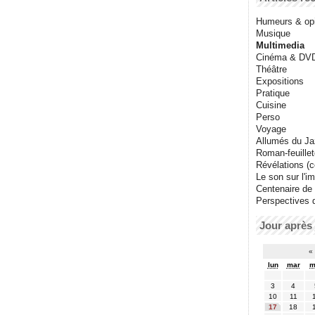
Humeurs & op
Musique
Multimedia
Cinéma & DV
Théâtre
Expositions
Pratique
Cuisine
Perso
Voyage
Allumés du J
Roman-feuille
Révélations (co
Le son sur l'i
Centenaire de
Perspectives 
Jour après 
«
lun
mar
m
3
4
10
11
17
18