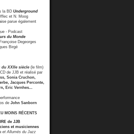
 la BD
Underground
fflec et N. Moog
aise
parue également
e - Podcast
rs du Monde
rançoise Degeorges
ues Birgé
 du XXIIe siècle
(le film)
CD de JJB et réalisé par
s, Sonia Cruchon,
rbe, Jacques Perconte,
rn
,
Eric Vernhes
...
performance
éos de
John Sanborn
EU MOINS RÉCENTS
RE de JJB
ciens et musiciennes
ra et Allumés du Jazz