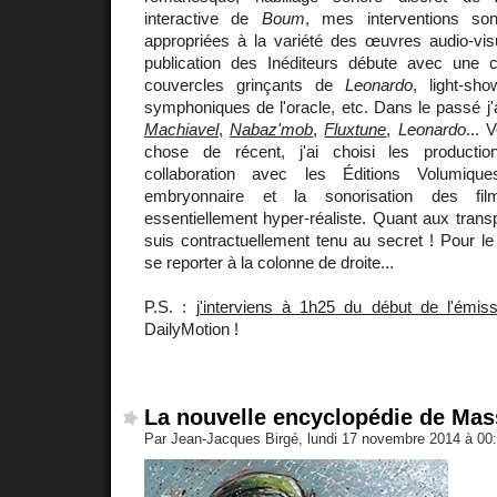
interactive de
Boum
, mes interventions sont
appropriées à la variété des œuvres audio-vis
publication des Inéditeurs débute avec une co
couvercles grinçants de
Leonardo
, light-sho
symphoniques de l'oracle, etc. Dans le passé j
Machiavel
,
Nabaz'mob
,
Fluxtune
,
Leonardo
... 
chose de récent, j'ai choisi les productio
collaboration avec les Éditions Volumiqu
embryonnaire et la sonorisation des f
essentiellement hyper-réaliste. Quant aux trans
suis contractuellement tenu au secret ! Pour l
se reporter à la colonne de droite...
P.S. :
j'interviens à 1h25 du début de l'émiss
DailyMotion !
La nouvelle encyclopédie de Mas
Par Jean-Jacques Birgé, lundi 17 novembre 2014 à 00