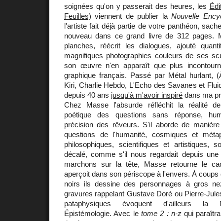
soignées qu'on y passerait des heures, les
Édi
Feuilles)
viennent de publier la
Nouvelle Ency
l'artiste fait déjà partie de votre panthéon, sac
nouveau dans ce grand livre de 312 pages. 
planches, réécrit les dialogues, ajouté quanti
magnifiques photographies couleurs de ses scul
son œuvre n'en apparaît que plus incontour
graphique français. Passé par Métal hurlant, (
Kiri, Charlie Hebdo, L'Echo des Savanes et Fluid
depuis 40 ans
jusqu'à m'avoir inspiré
dans ma pr
Chez Masse l'absurde réfléchit la réalité d
poétique des questions sans réponse, hu
précision des rêveurs. S'il aborde de manière 
questions de l'humanité, cosmiques et métap
philosophiques, scientifiques et artistiques, 
décalé, comme s'il nous regardait depuis une 
marchons sur la tête, Masse retourne le cad
aperçoit dans son périscope à l'envers. À coups 
noirs ils dessine des personnages à gros 
gravures rappelant Gustave Doré ou Pierre-Jules
pataphysiques évoquent d'ailleurs la 
Épistémologie. Avec le
tome 2 : n-z
qui paraîtra