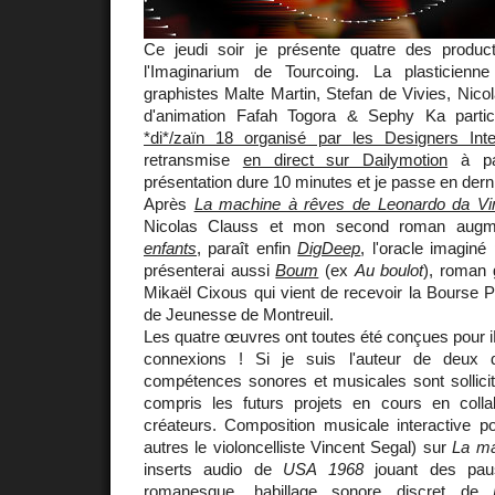
Ce jeudi soir je présente quatre des produ
l'Imaginarium de Tourcoing. La plasticienn
graphistes Malte Martin, Stefan de Vivies, Nicol
d'animation Fafah Togora & Sephy Ka parti
*di*/zaïn 18 organisé par les Designers Inter
retransmise
en direct sur Dailymotion
à par
présentation dure 10 minutes et je passe en derni
Après
La machine à rêves de Leonardo da Vi
Nicolas Clauss et mon second roman aug
enfants
, paraît enfin
DigDeep
, l'oracle imagin
présenterai aussi
Boum
(ex
Au boulot
), roman 
Mikaël Cixous qui vient de recevoir la Bourse P
de Jeunesse de Montreuil.
Les quatre œuvres ont toutes été conçues pour iPa
connexions ! Si je suis l'auteur de deux 
compétences sonores et musicales sont sollicit
compris les futurs projets en cours en colla
créateurs. Composition musicale interactive p
autres le violoncelliste Vincent Segal) sur
La ma
inserts audio de
USA 1968
jouant des pau
romanesque, habillage sonore discret de