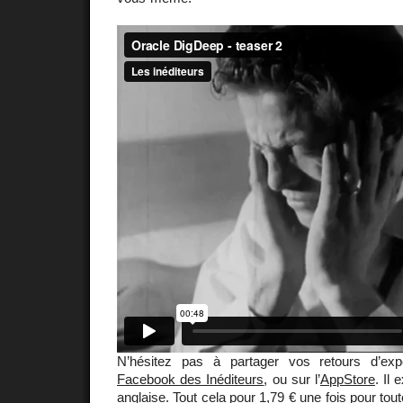
N’hésitez pas à partager vos retours d’ex
Facebook des Inéditeurs
, ou sur l’
AppStore
. Il
anglaise
. Tout cela pour 1,79 € une fois pour t