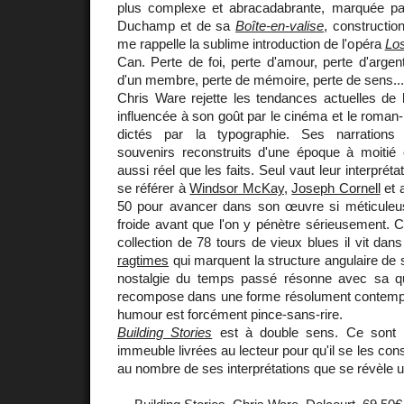
plus complexe et abracadabrante, marquée par
Duchamp et de sa
Boîte-en-valise
, constructio
me rappelle la sublime introduction de l'opéra
Los
Can. Perte de foi, perte d'amour, perte d'argent
d'un membre, perte de mémoire, perte de sens...
Chris Ware rejette les tendances actuelles de 
influencée à son goût par le cinéma et le roman
dictés par la typographie. Ses narrations s
souvenirs reconstruits d'une époque à moitié 
aussi réel que les faits. Seul vaut leur interprét
se référer à
Windsor McKay
,
Joseph Cornell
et 
50 pour avancer dans son œuvre si méticuleuse
froide avant que l'on y pénètre sérieusement
collection de 78 tours de vieux blues il vit da
ragtimes
qui marquent la structure angulaire de 
nostalgie du temps passé résonne avec sa qu
recompose dans une forme résolument contempo
humour est forcément pince-sans-rire.
Building Stories
est à double sens. Ce sont le
immeuble livrées au lecteur pour qu'il se les cons
au nombre de ses interprétations que se révèle 