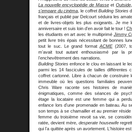
La nouvelle encyclopédie de Masse
et
Outside
s'empare du cinéma
, le coffret
Building Stories
d
français et publié par Delcourt séduira les ama
et de livres-objets les plus exigeants. Je me 
anniversaire et suis loin d'en avoir fait le tour !
Ch
les étudiants en art avec le multiprimé
Jimmy Co
petit livre très épais nécessitant de bonnes lun
tout le suc. Le grand format
ACME
(2007, to
m'avait tout autant enthousiasmé par la p
l'enchevêtrement des narrations.
Building Stories
enfonce le clou en laissant le l
parmi les 14 fascicules de tailles différentes
coffret cartonné. Libre à chacun de construire l
immeuble où les questions familiales peuven
Chris Ware raconte ses histoires de maniè
énigmatiques, comme des séances de psycha
étage la locataire est une femme qui a per
enfance lors d'une promenade en bateau. Au 
son temps à se chamailler et au premier réside l
femme du troisième revoit sa vie, se considé
ratée, devient mère,
desperate housewife
regret
qui l'a quittée après un avortement. L'histoire 