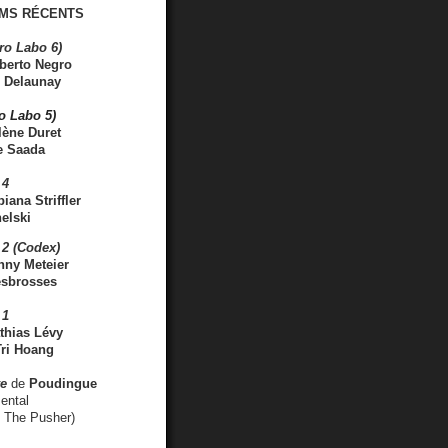
MS RÉCENTS
ro Labo 6)
berto Negro
 Delaunay
ro Labo 5)
lène Duret
e Saada
 4
iana Striffler
elski
2 (Codex)
nny Meteier
esbrosses
 1
thias Lévy
ri Hoang
ve
de
Poudingue
ental
. The Pusher)