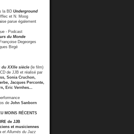
 la BD
Underground
fflec et N. Moog
aise
parue également
e - Podcast
rs du Monde
rançoise Degeorges
ues Birgé
 du XXIIe siècle
(le film)
CD de JJB et réalisé par
s, Sonia Cruchon,
rbe, Jacques Perconte,
rn
,
Eric Vernhes
...
performance
éos de
John Sanborn
EU MOINS RÉCENTS
RE de JJB
ciens et musiciennes
ra et Allumés du Jazz