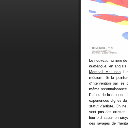
Le nouveau numéro de 
numérique
, en anglais
Marshall McLuhan
il 
médium. Si la peintur
d'intervention par les
même reconnaissance. I
l'art ou de la science.
expériences dignes du
statut d'artiste. On ne
sont pas des artistes,
leur ordinateur en cr
des ravages de l'héri