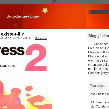
70
Jean-Jacques Birgé
existe-t-il ?
Blog général
ndredi 17 mai 2013 à 00:21
::
Multimedia
--- 21e année 
Créé en août 2
Plus de 6000 ar
Blog quotidien f
+ en miroir su
chronique solida
non je ne suis 
Contact:
jjbirg
Translate
Fast English tr
CD
Les dém
de l'Académi