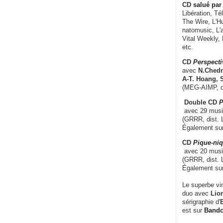
CD
salué par 
Libération, Té
The Wire, L'H
natomusic, L'a
Vital Weekly,
etc.
CD
Perspecti
avec
N.Chedm
A-T. Hoang, 
(MEG-AIMP, d
Double CD
P
avec 29 music
(GRRR, dist. L
Également su
CD
Pique-niq
avec 20 musi
(GRRR, dist. 
Également su
Le superbe vi
duo avec
Lion
sérigraphie d'
E
est sur
Band