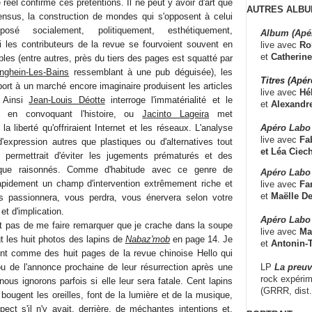
éel confirme ces prétentions. Il ne peut y avoir d'art que
AUTRES ALBU
ensus, la construction de mondes qui s'opposent à celui
é socialement, politiquement, esthétiquement,
Album (Apé
i les contributeurs de la revue se fourvoient souvent en
live avec
Ro
et
Catherine
les (entre autres, près du tiers des pages est squatté par
nghein-Les-Bains
ressemblant à une pub déguisée), les
Titres (Apé
port à un marché encore imaginaire produisent les articles
live avec
Hé
. Ainsi
Jean-Louis Déotte
interroge l'immatérialité et le
et
Alexandr
nu en convoquant l'histoire, ou
Jacinto Lageira
met
Apéro Labo
a liberté qu'offriraient Internet et les réseaux. L'analyse
live avec
Fab
expression autres que plastiques ou d'alternatives tout
et
Léa Ciech
 permettrait d'éviter les jugements prématurés et des
que raisonnés. Comme d'habitude avec ce genre de
Apéro Labo 
rapidement un champ d'intervention extrêmement riche et
live avec
Fa
et
Maëlle D
s passionnera, vous perdra, vous énervera selon votre
t d'implication.
Apéro Labo
t pas de me faire remarquer que je crache dans la soupe
live avec
Ma
t les huit photos des lapins de
Nabaz'mob
en page 14. Je
et
Antonin-T
nt comme des huit pages de la revue chinoise Hello qui
LP
La preu
u de l'annonce prochaine de leur résurrection après une
rock expérim
nous ignorons parfois si elle leur sera fatale. Cent lapins
(GRRR, dist
 bougent les oreilles, font de la lumière et de la musique,
ct s'il n'y avait, derrière, de méchantes intentions et,