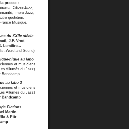
la presse :
lérama, CitizenJazz,
umanité, Impro Jazz,
utre quotidien,
 France Musique,
ves du XXIIe siècle
ail, J-F. Vrod,
S. Lemêtre
...
ist.Word and Sound)
ique-nique au labo
iennes et musiciens
es Allumés du Jazz)
r
Bandcamp
ue au labo 3
ciennes et musiciens
Les Allumés du Jazz)
r
Bandcamp
nyle
Fictions
el Martin
lla & Pitr
camp