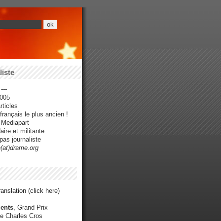
iste
---
005
ticles
rançais le plus ancien !
r Mediapart
ire et militante
pas journaliste
e(at)drame.org
anslation (click here)
ents
, Grand Prix
e Charles Cros