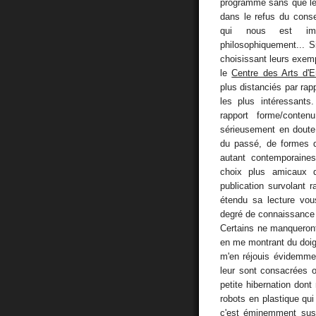
programme sans que le r
dans le refus du cons
qui nous est impos
philosophiquement... S
choisissant leurs exemp
le
Centre des Arts d'E
plus distanciés par rap
les plus intéressants
rapport forme/conte
sérieusement en doute l
du passé, de formes d'
autant contemporaines
choix plus amicaux 
publication survolant 
étendu sa lecture vou
degré de connaissance e
Certains ne manqueron
en me montrant du doig
m'en réjouis évidemme
leur sont consacrées o
petite hibernation dont 
robots en plastique qui
c'est éminemment suspe