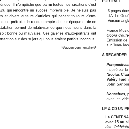
PORTRAIT
érique. Il n'empêche que parmi toutes nos créations c'est
waï
qui rencontre un succès imprévisible. Je ne suis pas
6 pages dans
d'A. Le Gouë
es et divers auteurs d'articles qui parlent toujours d'eux-
Version angl
 sous prétexte de rendre compte de leur époque et de ce
statation permet de relativiser ce que nous lisons dans la
France Musiqu
 soit bonne ou mauvaise. Ces galeries d'auto-portraits ont
Ocora Couleu
e attention sur des sujets qui nous étaient parfois inconnus.
Émission de F
sur Jean-Jacq
aucun commentaire
À REGARDER
Perspectives
inspiré par le 
Nicolas Claus
Valéry Faidhe
John Sanbo
Nonselves
, 
avec les vid
LP & CD
UN P
Le CENTENAI
avec 15 musi
dist. Orkhêst