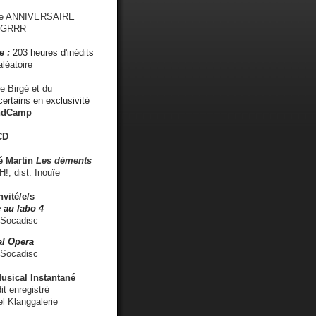
me ANNIVERSAIRE
s GRRR
e :
203 heures d'inédits
léatoire
e Birgé et du
ertains en exclusivité
ndCamp
CD
é
Martin
Les déments
 dist. Inouïe
nvité/e/s
 au labo 4
 Socadisc
l Opera
 Socadisc
sical Instantané
dit enregistré
el Klanggalerie