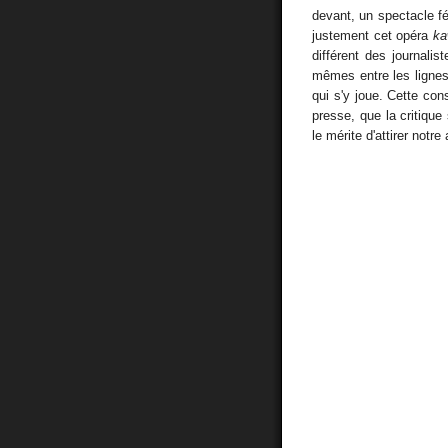
devant, un spectacle fé
justement cet opéra
ka
différent des journalist
mêmes entre les lignes
qui s'y joue. Cette con
presse, que la critique
le mérite d'attirer notr