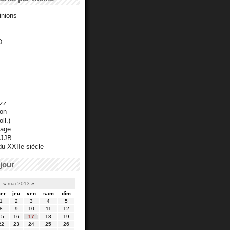
inions
D
azz
ton
ll.)
mage
 JJB
du XXIIe siècle
jour
«
mai 2013
»
er
jeu
ven
sam
dim
1
2
3
4
5
8
9
10
11
12
15
16
17
18
19
22
23
24
25
26