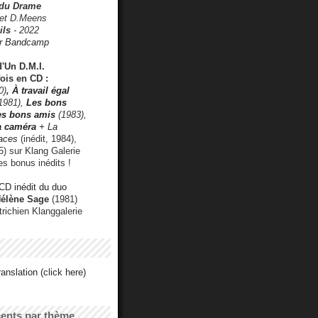
 du Drame
 et D.Meens
ils
- 2022
r Bandcamp
d'Un D.M.I.
fois en CD :
0)
,
À travail égal
1981),
Les bons
les bons amis
(1983),
a caméra
+ La
faces
(inédit, 1984),
) sur Klang Galerie
es bonus inédits !
CD inédit du duo
Hélène Sage
(1981)
utrichien Klanggalerie
anslation (click here)
cents par thème