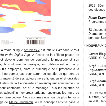
2025 - 50è
des disque
Radio Dram
Programme a
83 disques d
Drame dont c
sont sur
Ba
4 NOUVEAUX
la revue bilingue
Art Press 2
est intitulé
L'art dans le tout
Lavant Birg
Art in the Digital Age
. À l'instar de la célèbre phrase de
GRRR+OUCH!,
est devenu commun de confondre le message et son
e, la sculpture, la musique, etc. définissent le champ
Birgé + 16 i
 outils employés, alors le numérique peut prétendre à la
Pique-nique
l ne permet pas pour autant de certifier ce qui tient de
GRRR, dist.
 La majorité de ses acteurs ne se livrent en effet qu'à des
Birgé
Anima
 Palais de la Découverte en revendiquant abusivement le
GRRR, dist.
 peut confondre l'art et le message. Tous les peintres ne
 et aujourd'hui nombreux artisans repeignent les murs de
Un Drame Mu
TCHAK
, iné
oyant faire œuvre. Nous sommes une fois de plus témoins
en 2000, lab
tage de
Marcel Duchamp
, où le concept s'affiche dans le