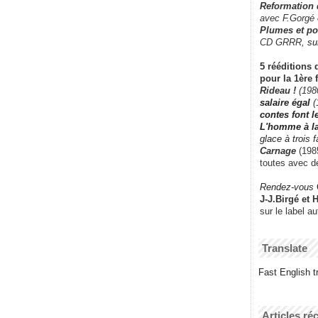
Reformation
avec F.Gorgé
Plumes et po
CD GRRR,
su
5 rééditions 
pour la 1ère 
Rideau !
(198
salaire égal
(
contes font 
L'homme à l
glace à trois 
Carnage
(1985
toutes avec d
Rendez-vous
J-J.Birgé et 
sur le label a
Translate
Fast English tr
Articles ré