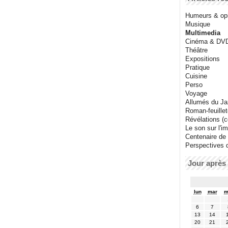
Humeurs & op
Musique
Multimedia
Cinéma & DV
Théâtre
Expositions
Pratique
Cuisine
Perso
Voyage
Allumés du J
Roman-feuille
Révélations (co
Le son sur l'i
Centenaire de
Perspectives 
Jour après 
lun
mar
m
6
7
13
14
20
21